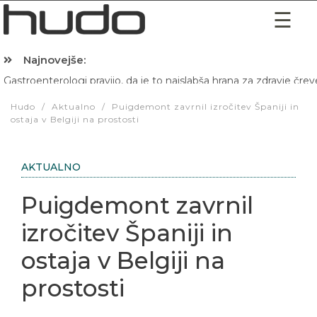
Najnovejše:
Gastroenterologi pravijo, da je to najslabša hrana za zdravje črev
Hibernacijska dieta: Zakaj je pred spanjem dobro pojesti žlico 
Hudo
/
Aktualno
/
Puigdemont zavrnil izročitev Španiji in
ostaja v Belgiji na prostosti
AKTUALNO
Puigdemont zavrnil
izročitev Španiji in
ostaja v Belgiji na
prostosti