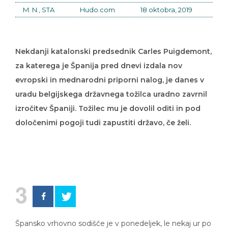
M. N., STA
Hudo.com
18 oktobra, 2019
Nekdanji katalonski predsednik Carles Puigdemont,
za katerega je Španija pred dnevi izdala nov
evropski in mednarodni priporni nalog, je danes v
uradu belgijskega državnega tožilca uradno zavrnil
izročitev Španiji. Tožilec mu je dovolil oditi in pod
določenimi pogoji tudi zapustiti državo, če želi.
3
Špansko vrhovno sodišče je v ponedeljek, le nekaj ur po