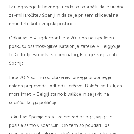
Iz njegovega tiskovnega urada so sporočili, da je uradno
zavrnil izročitev Španiji in da se je pri tem skliceval na
imuniteto kot evropski poslanec.
Odkar se je Puigdemont leta 2017 po neuspešnem
poskusu osamosvojitve Katalonije zatekel v Belgijo, je
to že tretji evropski zaporni nalog, ki ga je zanj izdala
Španija.
Leta 2017 so mu ob obravnavi prvega pripornega
naloga prepovedali odhod iz države. Določili so tudi, da
mora imeti v Belgiji stalno bivališče in se javiti na
sodišče, ko ga pokličejo.
Tokrat so Španijo prosili za prevod naloga, saj ga je
poslala samo v španščini. Ob tem so poudarili, da
morajo preveriti, ali gre za kršitev belgijskih zakonov.