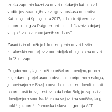
izreku zapornih kazni za devet nekdanjih katalonskih
voditeljev zaradi njihove vloge v poskusu odcepitve
Katalonije od Španije leta 2017, izdalo tretji evropski
zaporni nalog za Puigdemonta zaradi “kaznivih dejanj
vstajništva in zlorabe javnih sredstev”.
Zaradi istih obtožb je bilo omenjenih devet bivših
katalonskih voditeljev v ponedeljek obsojenih na devet
do 13 let zapora.
Puigdemont, ki je k tožilcu prišel prostovoljno, potem
ko je danes prejel uradno obvestilo o pripornem nalogu,
je novinarjem v Bruslju povedal, da so mu dovolili ostati
na prostosti brez jamstev in da lahko Belgijo zapusti z
dovoljenjem sodnika. Mora pa se javiti na sodišče, ko ga
pokličejo, poroča francoska tiskovna agencija AFP.