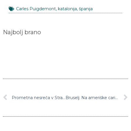
Carles Puigdemont
,
katalonija
,
španija
Najbolj brano
Prometna nesreča v Stranicah usodna za dva motorista
Bruselj: Na ameriške carine bomo seveda odgovorili s povračilnimi ukrepi