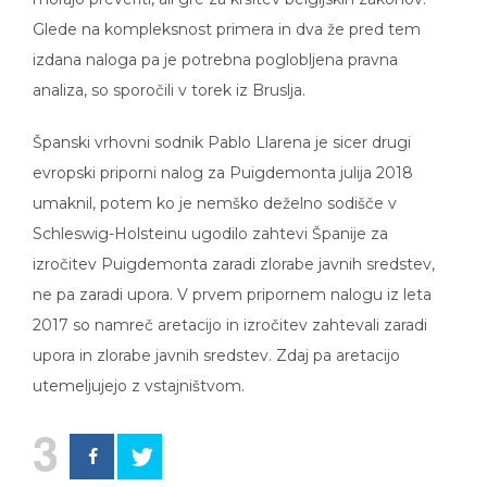
Glede na kompleksnost primera in dva že pred tem
izdana naloga pa je potrebna poglobljena pravna
analiza, so sporočili v torek iz Bruslja.
Španski vrhovni sodnik Pablo Llarena je sicer drugi
evropski priporni nalog za Puigdemonta julija 2018
umaknil, potem ko je nemško deželno sodišče v
Schleswig-Holsteinu ugodilo zahtevi Španije za
izročitev Puigdemonta zaradi zlorabe javnih sredstev,
ne pa zaradi upora. V prvem pripornem nalogu iz leta
2017 so namreč aretacijo in izročitev zahtevali zaradi
upora in zlorabe javnih sredstev. Zdaj pa aretacijo
utemeljujejo z vstajništvom.
3