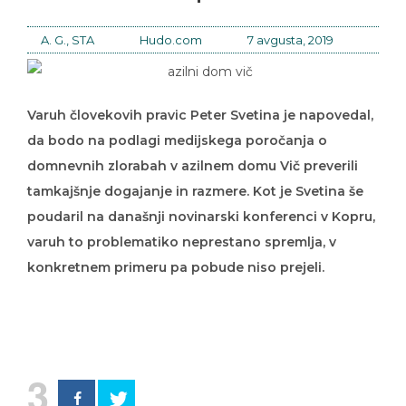
A. G., STA
Hudo.com
7 avgusta, 2019
Varuh človekovih pravic Peter Svetina je napovedal,
da bodo na podlagi medijskega poročanja o
domnevnih zlorabah v azilnem domu Vič preverili
tamkajšnje dogajanje in razmere. Kot je Svetina še
poudaril na današnji novinarski konferenci v Kopru,
varuh to problematiko neprestano spremlja, v
konkretnem primeru pa pobude niso prejeli.
3