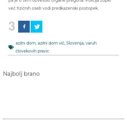
pa je o tem obvestilo organe pregona. Policija zoper
več fizičnih oseb vodi predkazenski postopek.
3
azilni dom
,
azilni dom vič
,
Slovenija
,
varuh
človekovih pravic
Najbolj brano