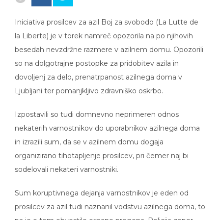
Iniciativa prosilcev za azil Boj za svobodo (La Lutte de
la Liberte) je v torek namreč opozorila na po njihovih
besedah nevzdržne razmere v azilnem domu. Opozorili
so na dolgotrajne postopke za pridobitev azila in
dovoljenj za delo, prenatrpanost azilnega doma v
Ljubljani ter pomanjkljivo zdravniško oskrbo.
Izpostavili so tudi domnevno neprimeren odnos
nekaterih varnostnikov do uporabnikov azilnega doma
in izrazili sum, da se v azilnem domu dogaja
organizirano tihotapljenje prosilcev, pri čemer naj bi
sodelovali nekateri varnostniki.
Sum koruptivnega dejanja varnostnikov je eden od
prosilcev za azil tudi naznanil vodstvu azilnega doma, to