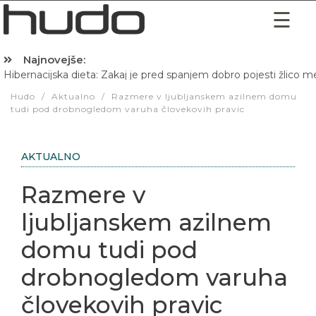
Najnovejše:
Hibernacijska dieta: Zakaj je pred spanjem dobro pojesti žlico 
Hudo
/
Aktualno
/
Razmere v ljubljanskem azilnem domu
tudi pod drobnogledom varuha človekovih pravic
AKTUALNO
Razmere v
ljubljanskem azilnem
domu tudi pod
drobnogledom varuha
človekovih pravic