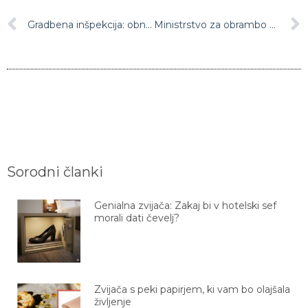
Gradbena inšpekcija: obnovljeni Kemisovi objekti so zgrajeni na črno
Ministrstvo za obrambo za slovenske vojake naročil več kot 22.000 parov obutve
Sorodni članki
Genialna zvijača: Zakaj bi v hotelski sef
morali dati čevelj?
Zvijača s peki papirjem, ki vam bo olajšala
življenje