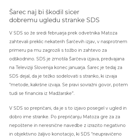
Šarec naj bi škodil sicer
dobremu ugledu stranke SDS
V SDS so že sredi februarja prek odvetnika Matoza
zahtevali preklic nekaterih Šarčevih izjav, v nasprotnem
primeru pa mu zagrozili s tožbo in zahtevo za
odškodnino. SDS je zmotila Šarčeva izjava, predvajana
na Televiziji Slovenija konec januarja. Šarec je tedaj za
SDS dejal, da je težko sodelovati s stranko, ki izvaja
“metode, kakršne izvaja. Se pravi sovražni govor, potem
tudi se financira iz Madžarske”.
V SDS so prepričani, da je s to izjavo posegel v ugled in
dobro ime stranke. Po prepričanju Matoza gre za za
nepoštene in neresnične navedbe z izrazito negativno
in objektivno žaljivo konotacijo, ki SDS “neupravičeno