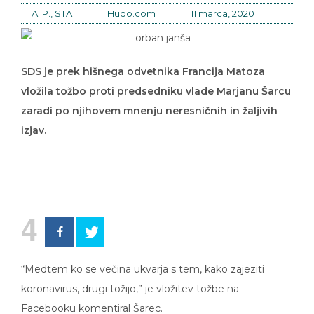
A. P., STA
Hudo.com
11 marca, 2020
SDS je prek hišnega odvetnika Francija Matoza
vložila tožbo proti predsedniku vlade Marjanu Šarcu
zaradi po njihovem mnenju neresničnih in žaljivih
izjav.
4
“Medtem ko se večina ukvarja s tem, kako zajeziti
koronavirus, drugi tožijo,” je vložitev tožbe na
Facebooku komentiral Šarec.