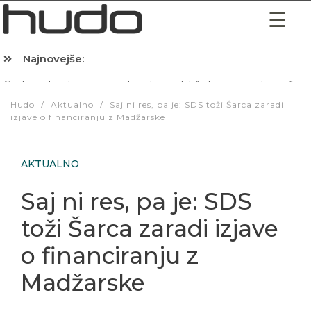
Najnovejše:
Hibernacijska dieta: Zakaj je pred spanjem dobro pojesti žlico 
Hudo
/
Aktualno
/
Saj ni res, pa je: SDS toži Šarca zaradi
izjave o financiranju z Madžarske
AKTUALNO
Saj ni res, pa je: SDS
toži Šarca zaradi izjave
o financiranju z
Madžarske