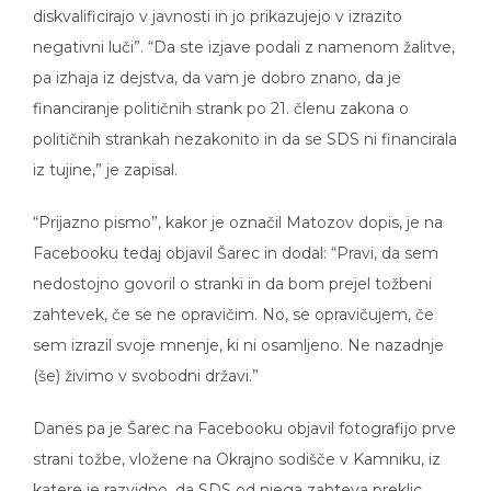
diskvalificirajo v javnosti in jo prikazujejo v izrazito
negativni luči”. “Da ste izjave podali z namenom žalitve,
pa izhaja iz dejstva, da vam je dobro znano, da je
financiranje političnih strank po 21. členu zakona o
političnih strankah nezakonito in da se SDS ni financirala
iz tujine,” je zapisal.
“Prijazno pismo”, kakor je označil Matozov dopis, je na
Facebooku tedaj objavil Šarec in dodal: “Pravi, da sem
nedostojno govoril o stranki in da bom prejel tožbeni
zahtevek, če se ne opravičim. No, se opravičujem, če
sem izrazil svoje mnenje, ki ni osamljeno. Ne nazadnje
(še) živimo v svobodni državi.”
Danes pa je Šarec na Facebooku objavil fotografijo prve
strani tožbe, vložene na Okrajno sodišče v Kamniku, iz
katere je razvidno, da SDS od njega zahteva preklic