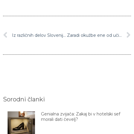
Iz različnih delov Slovenije prihajajo novice o novih potrjenih primerih okužb z novim koronavirusom
Zaradi okužbe ene od učiteljic s koronavirusom za 14 dni zapirajo kamniško osnovno šolo Frana Albrehta
Sorodni članki
Genialna zvijača: Zakaj bi v hotelski sef
morali dati čevelj?