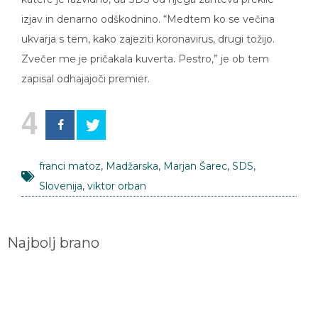
izjav in denarno odškodnino. “Medtem ko se večina
ukvarja s tem, kako zajeziti koronavirus, drugi tožijo.
Zvečer me je pričakala kuverta. Pestro,” je ob tem
zapisal odhajajoči premier.
4
franci matoz
,
Madžarska
,
Marjan Šarec
,
SDS
,
Slovenija
,
viktor orban
Najbolj brano