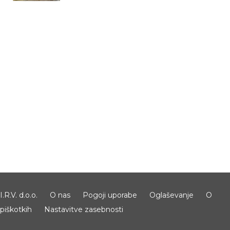
I.R.V. d.o.o.
O nas
Pogoji uporabe
Oglaševanje
O
piškotkih
Nastavitve zasebnosti