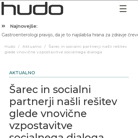
Najnovejše:
Gastroenterologi pravijo, da je to najslabša hrana za zdravje črev
Hibernacijska dieta: Zakaj je pred spanjem dobro pojesti žlico 
Hudo
/
Aktualno
/
Šarec in socialni partnerji našli rešitev
glede vnovične vzpostavitve socialnega dialoga
AKTUALNO
Šarec in socialni
partnerji našli rešitev
glede vnovične
vzpostavitve
socialnega dialoga