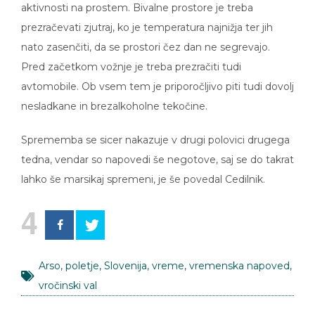
aktivnosti na prostem. Bivalne prostore je treba
prezračevati zjutraj, ko je temperatura najnižja ter jih
nato zasenčiti, da se prostori čez dan ne segrevajo.
Pred začetkom vožnje je treba prezračiti tudi
avtomobile. Ob vsem tem je priporočljivo piti tudi dovolj
nesladkane in brezalkoholne tekočine.
Sprememba se sicer nakazuje v drugi polovici drugega
tedna, vendar so napovedi še negotove, saj se do takrat
lahko še marsikaj spremeni, je še povedal Cedilnik.
4
Arso
,
poletje
,
Slovenija
,
vreme
,
vremenska napoved
,
vročinski val