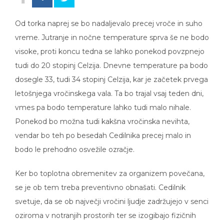
Od torka naprej se bo nadaljevalo precej vroče in suho
vreme. Jutranje in nočne temperature sprva še ne bodo
visoke, proti koncu tedna se lahko ponekod povzpnejo
tudi do 20 stopinj Celzija. Dnevne temperature pa bodo
dosegle 33, tudi 34 stopinj Celzija, kar je začetek prvega
letošnjega vročinskega vala. Ta bo trajal vsaj teden dni,
vmes pa bodo temperature lahko tudi malo nihale.
Ponekod bo možna tudi kakšna vročinska nevihta,
vendar bo teh po besedah Cedilnika precej malo in
bodo le prehodno osvežile ozračje.
Ker bo toplotna obremenitev za organizem povečana,
se je ob tem treba preventivno obnašati. Cedilnik
svetuje, da se ob največji vročini ljudje zadržujejo v senci
oziroma v notranjih prostorih ter se izogibajo fizičnih