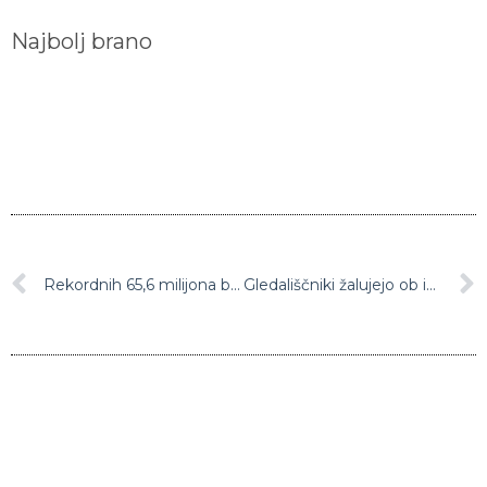
Najbolj brano
Rekordnih 65,6 milijona beguncev
Gledališčniki žalujejo ob izgubi prijatelja in kolega Gašperja Tiča