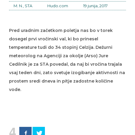
M. N., STA
Hudo.com
19 junija, 2017
Pred uradnim začetkom poletja nas bo v torek
dosegel prvi vročinski val, ki bo prinesel
temperature tudi do 34 stopinj Celzija. Dežurni
meteorolog na Agenciji za okolje (Arso) Jure
Cedilnik je za STA povedal, da naj bi vročina trajala
vsaj teden dni, zato svetuje izogibanje aktivnosti na
prostem sredi dneva in pitje zadostne količine
vode.
4