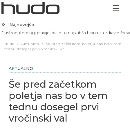
Najnovejše:
Gastroenterologi pravijo, da je to najslabša hrana za zdravje črev
Hibernacijska dieta: Zakaj je pred spanjem dobro pojesti žlico 
Hudo
/
Aktualno
/
Še pred začetkom poletja nas bo v tem
tednu dosegel prvi vročinski val
AKTUALNO
Še pred začetkom
poletja nas bo v tem
tednu dosegel prvi
vročinski val