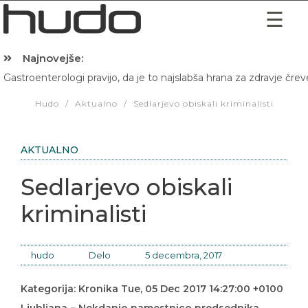
Najnovejše:
Gastroenterologi pravijo, da je to najslabša hrana za zdravje črev
Hibernacijska dieta: Zakaj je pred spanjem dobro pojesti žlico 
Hudo
/
Aktualno
/
Sedlarjevo obiskali kriminalisti
AKTUALNO
Sedlarjevo obiskali
kriminalisti
hudo
Delo
5 decembra, 2017
Kategorija: Kronika Tue, 05 Dec 2017 14:27:00 +0100