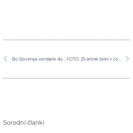
Bo Slovenija vendarle dobila letalsko povezavo z Emirati?
FOTO: 25-letnik želel v čokoladi in majonezi preko Slovenije pretihotapiti večje število bomb
Sorodni članki