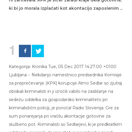
ni zahtevala. KPK je sicer zaradi kraje dela gotovine,
ki bi jo morala izplačati kot akontacijo zaposlenim ...
1
Kategorija: Kronika Tue, 05 Dec 2017 14:27:00 +0100
Ljubljana − Nekdanjo namestnico predsednika Komisije
za preprečevanje (KPK) korupcije Almo Sedlar so zjutraj
obiskali kriminalisti in ji izročili vabilo na zaslišanje na
sedežu oddelka za gospodarsko kriminaliteto pri
kriminalistični policiji, je poročal Radio Slovenija. Gre za
sum ponarejanja pri vračilu akontacije gotovine za
službeno pot. Kriminalisti so Sedlarjevi, ki je predkratkim