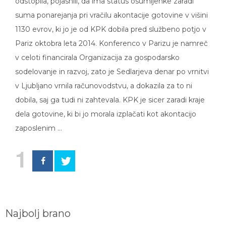
odstopila, pojasnili, da ima status osumljenke zaradi
suma ponarejanja pri vračilu akontacije gotovine v višini
1130 evrov, ki jo je od KPK dobila pred službeno potjo v
Pariz oktobra leta 2014. Konferenco v Parizu je namreč
v celoti financirala Organizacija za gospodarsko
sodelovanje in razvoj, zato je Sedlarjeva denar po vrnitvi
v Ljubljano vrnila računovodstvu, a dokazila za to ni
dobila, saj ga tudi ni zahtevala. KPK je sicer zaradi kraje
dela gotovine, ki bi jo morala izplačati kot akontacijo
zaposlenim …
1
Najbolj brano