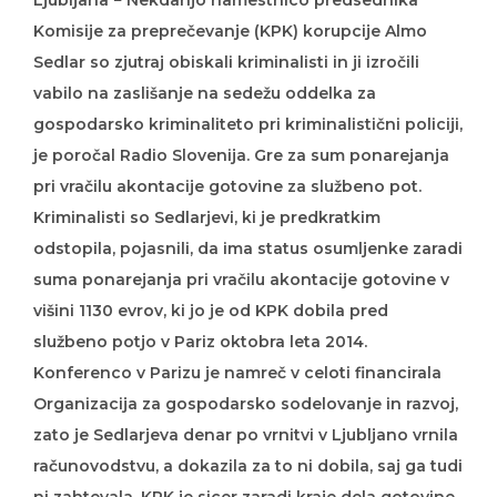
Ljubljana − Nekdanjo namestnico predsednika
Komisije za preprečevanje (KPK) korupcije Almo
Sedlar so zjutraj obiskali kriminalisti in ji izročili
vabilo na zaslišanje na sedežu oddelka za
gospodarsko kriminaliteto pri kriminalistični policiji,
je poročal Radio Slovenija. Gre za sum ponarejanja
pri vračilu akontacije gotovine za službeno pot.
Kriminalisti so Sedlarjevi, ki je predkratkim
odstopila, pojasnili, da ima status osumljenke zaradi
suma ponarejanja pri vračilu akontacije gotovine v
višini 1130 evrov, ki jo je od KPK dobila pred
službeno potjo v Pariz oktobra leta 2014.
Konferenco v Parizu je namreč v celoti financirala
Organizacija za gospodarsko sodelovanje in razvoj,
zato je Sedlarjeva denar po vrnitvi v Ljubljano vrnila
računovodstvu, a dokazila za to ni dobila, saj ga tudi