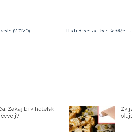
 vrsto (V ŽIVO)
a: Zakaj bi v hotelski
Zvij
 čevelj?
olaj