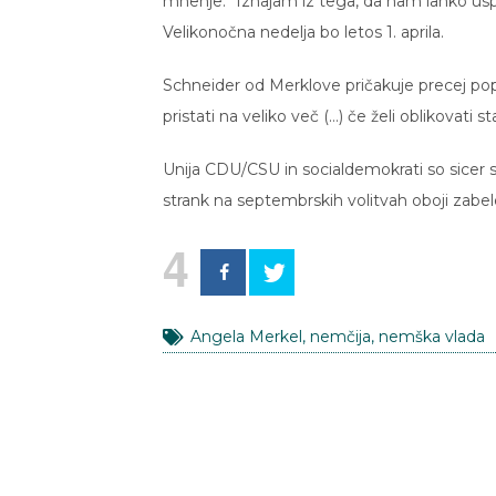
mnenje. “Izhajam iz tega, da nam lahko uspe 
Velikonočna nedelja bo letos 1. aprila.
Schneider od Merklove pričakuje precej pop
pristati na veliko več (…) če želi oblikovati s
Unija CDU/CSU in socialdemokrati so sicer 
strank na septembrskih volitvah oboji zabele
4
Angela Merkel
,
nemčija
,
nemška vlada