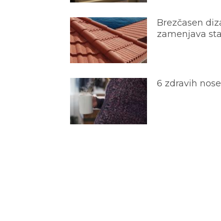
Brezčasen diza
zamenjava star
6 zdravih nos