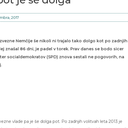
mbra, 2017
zvezne Nemčije še nikoli ni trajalo tako dolgo kot po zadnjih
lej znašal 86 dni, je padel v torek. Prav danes se bodo sicer
 ter socialdemokratov (SPD) znova sestali ne pogovorih, na
.
vezne vlade pa je še dolga pot. Po zadnjih volitvah leta 2013 je