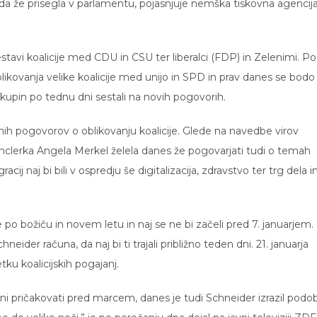
 že prisegla v parlamentu, pojasnjuje nemška tiskovna agencij
avi koalicije med CDU in CSU ter liberalci (FDP) in Zelenimi. Po
kovanja velike koalicije med unijo in SPD in prav danes se bodo
 skupin po tednu dni sestali na novih pogovorih.
dnih pogovorov o oblikovanju koalicije. Glede na navedbe virov
kanclerka Angela Merkel želela danes že pogovarjati tudi o temah
ij naj bi bili v ospredju še digitalizacija, zdravstvo ter trg dela i
po božiču in novem letu in naj se ne bi začeli pred 7. januarjem.
der računa, da naj bi ti trajali približno teden dni. 21. januarja
ku koalicijskih pogajanj.
e ni pričakovati pred marcem, danes je tudi Schneider izrazil pod