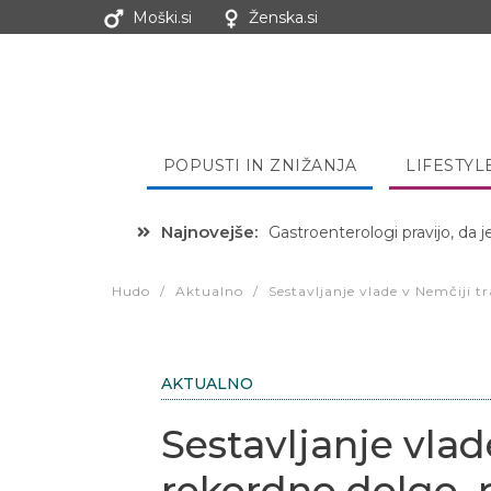
Moški.si
Ženska.si
POPUSTI IN ZNIŽANJA
LIFESTYL
Najnovejše:
Gastroenterologi pravijo, da j
Hibernacijska dieta: Zakaj je
Hudo
/
Aktualno
/
Sestavljanje vlade v Nemčiji tr
AKTUALNO
Sestavljanje vlad
rekordno dolgo, 