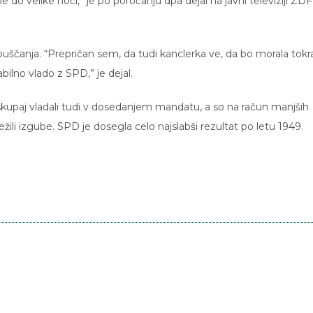
do velike noči,” je po poročanju dpa dejal na javni televiziji ZDF
uščanja. “Prepričan sem, da tudi kanclerka ve, da bo morala tokr
tabilno vlado z SPD,” je dejal.
skupaj vladali tudi v dosedanjem mandatu, a so na račun manjših
žili izgube. SPD je dosegla celo najslabši rezultat po letu 1949.