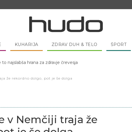
E
KUHARIJA
ZDRAV DUH & TELO
ŠPORT
e to najslabša hrana za zdravje črevesja
 pred spanjem dobro pojesti žlico medu?
aja že rekordno dolgo, pot je še dolga
e v Nemčiji traja že
pot je še dolga