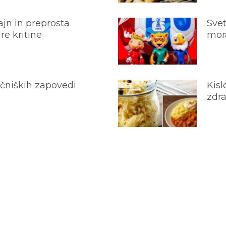
jn in preprosta
Svet
e kritine
mora
ečniških zapovedi
Kisl
zdra