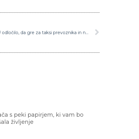
Hud udarec za Uber: Sodišče EU odločilo, da gre za taksi prevoznika in ne le za tehnološko platformo
ača s peki papirjem, ki vam bo
šala življenje