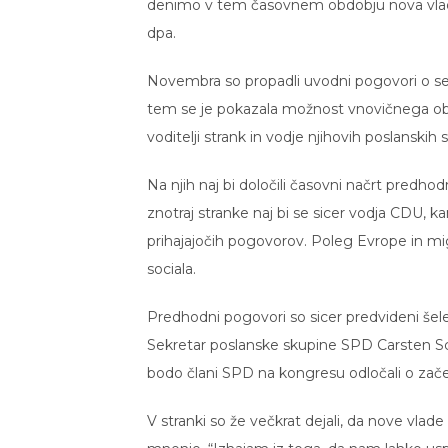
denimo v tem časovnem obdobju nova vlada
dpa.
Novembra so propadli uvodni pogovori o sest
tem se je pokazala možnost vnovičnega obli
voditelji strank in vodje njihovih poslanskih
Na njih naj bi določili časovni načrt predho
znotraj stranke naj bi se sicer vodja CDU, 
prihajajočih pogovorov. Poleg Evrope in migrac
sociala.
Predhodni pogovori so sicer predvideni šele 
Sekretar poslanske skupine SPD Carsten Schnei
bodo člani SPD na kongresu odločali o začet
V stranki so že večkrat dejali, da nove vlad