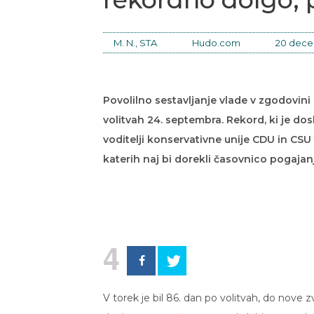
M. N., STA
Hudo.com
20 dece
Povolilno sestavljanje vlade v zgodovini 
volitvah 24. septembra. Rekord, ki je dos
voditelji konservativne unije CDU in CSU
katerih naj bi dorekli časovnico pogajanj
4
V torek je bil 86. dan po volitvah, do nove z