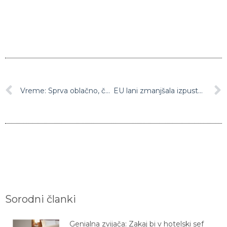
Vreme: Sprva oblačno, čez dan pa se bodo oblaki trgali
EU lani zmanjšala izpuste, a poraba energije raste
Sorodni članki
Genialna zvijača: Zakaj bi v hotelski sef