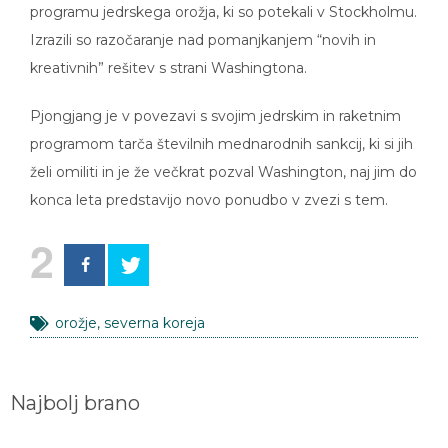
programu jedrskega orožja, ki so potekali v Stockholmu.
Izrazili so razočaranje nad pomanjkanjem “novih in
kreativnih” rešitev s strani Washingtona.
Pjongjang je v povezavi s svojim jedrskim in raketnim
programom tarča številnih mednarodnih sankcij, ki si jih
želi omiliti in je že večkrat pozval Washington, naj jim do
konca leta predstavijo novo ponudbo v zvezi s tem.
2
orožje
,
severna koreja
Najbolj brano