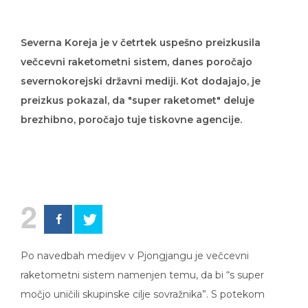
Severna Koreja je v četrtek uspešno preizkusila
večcevni raketometni sistem, danes poročajo
severnokorejski državni mediji. Kot dodajajo, je
preizkus pokazal, da "super raketomet" deluje
brezhibno, poročajo tuje tiskovne agencije.
2
Po navedbah medijev v Pjongjangu je večcevni
raketometni sistem namenjen temu, da bi “s super
močjo uničili skupinske cilje sovražnika”. S potekom