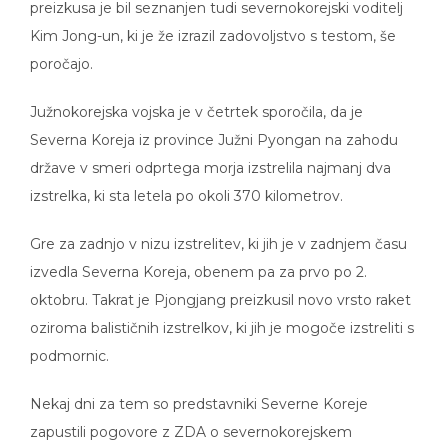
preizkusa je bil seznanjen tudi severnokorejski voditelj
Kim Jong-un, ki je že izrazil zadovoljstvo s testom, še
poročajo.
Južnokorejska vojska je v četrtek sporočila, da je
Severna Koreja iz province Južni Pyongan na zahodu
države v smeri odprtega morja izstrelila najmanj dva
izstrelka, ki sta letela po okoli 370 kilometrov.
Gre za zadnjo v nizu izstrelitev, ki jih je v zadnjem času
izvedla Severna Koreja, obenem pa za prvo po 2.
oktobru. Takrat je Pjongjang preizkusil novo vrsto raket
oziroma balističnih izstrelkov, ki jih je mogoče izstreliti s
podmornic.
Nekaj dni za tem so predstavniki Severne Koreje
zapustili pogovore z ZDA o severnokorejskem