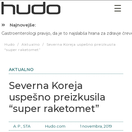
Najnovejše:
Gastroenterologi pravijo, da je to najslabša hrana za zdravje črev
Hibernacijska dieta: Zakaj je pred spanjem dobro pojesti žlico 
Hudo
/
Aktualno
/
Severna Koreja uspešno preizkusila
“super raketomet”
AKTUALNO
Severna Koreja
uspešno preizkusila
“super raketomet”
A. P., STA
Hudo.com
1 novembra, 2019