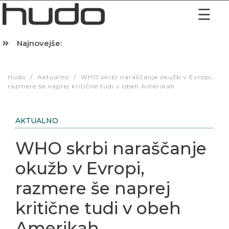
Najnovejše:
Hibernacijska dieta: Zakaj je pred spanjem dobro pojesti žlico 
Hudo
/
Aktualno
/
WHO skrbi naraščanje okužb v Evropi,
razmere še naprej kritične tudi v obeh Amerikah
AKTUALNO
WHO skrbi naraščanje
okužb v Evropi,
razmere še naprej
kritične tudi v obeh
Amerikah