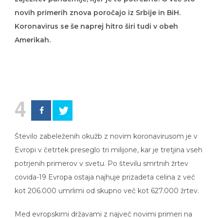
novih primerih znova poročajo iz Srbije in BiH.
Koronavirus se še naprej hitro širi tudi v obeh
Amerikah.
4
Število zabeleženih okužb z novim koronavirusom je v
Evropi v četrtek preseglo tri milijone, kar je tretjina vseh
potrjenih primerov v svetu. Po številu smrtnih žrtev
covida-19 Evropa ostaja najhuje prizadeta celina z več
kot 206.000 umrlimi od skupno več kot 627.000 žrtev.
Med evropskimi državami z največ novimi primeri na