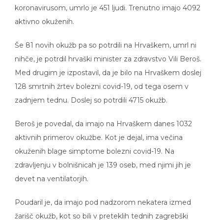
koronavirusom, umrlo je 451 ljudi. Trenutno imajo 4092
aktivno okuženih.
Še 81 novih okužb pa so potrdili na Hrvaškem, umrl ni
nihče, je potrdil hrvaški minister za zdravstvo Vili Beroš.
Med drugim je izpostavil, da je bilo na Hrvaškem doslej
128 smrtnih žrtev bolezni covid-19, od tega osem v
zadnjem tednu. Doslej so potrdili 4715 okužb.
Beroš je povedal, da imajo na Hrvaškem danes 1032
aktivnih primerov okužbe. Kot je dejal, ima večina
okuženih blage simptome bolezni covid-19. Na
zdravljenju v bolnišnicah je 139 oseb, med njimi jih je
devet na ventilatorjih.
Poudaril je, da imajo pod nadzorom nekatera izmed
žarišč okužb, kot so bili v preteklih tednih zagrebški