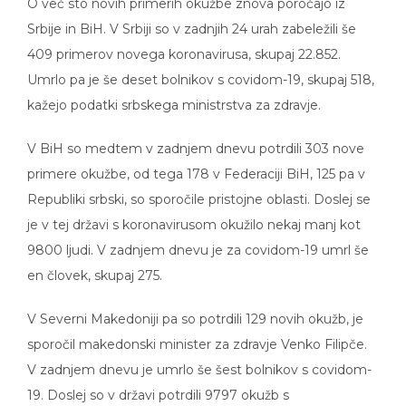
Srbije in BiH. V Srbiji so v zadnjih 24 urah zabeležili še
409 primerov novega koronavirusa, skupaj 22.852.
Umrlo pa je še deset bolnikov s covidom-19, skupaj 518,
kažejo podatki srbskega ministrstva za zdravje.
V BiH so medtem v zadnjem dnevu potrdili 303 nove
primere okužbe, od tega 178 v Federaciji BiH, 125 pa v
Republiki srbski, so sporočile pristojne oblasti. Doslej se
je v tej državi s koronavirusom okužilo nekaj manj kot
9800 ljudi. V zadnjem dnevu je za covidom-19 umrl še
en človek, skupaj 275.
V Severni Makedoniji pa so potrdili 129 novih okužb, je
sporočil makedonski minister za zdravje Venko Filipče.
V zadnjem dnevu je umrlo še šest bolnikov s covidom-
19. Doslej so v državi potrdili 9797 okužb s