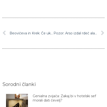
Beovičeva in Krek: Če ukrepov ne bomo spoštovali, sledi zaostrovanje
Pozor: Arso izdal rdeč alarm
Sorodni članki
Genialna zvijača: Zakaj bi v hotelski sef
morali dati čevelj?