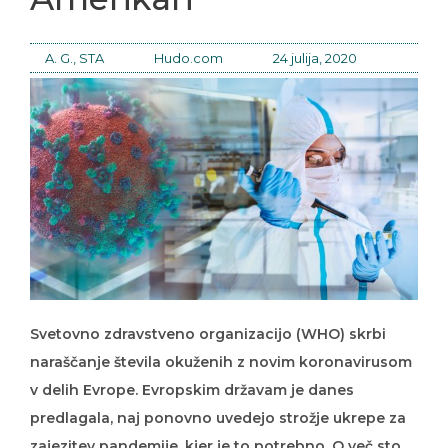
A. G., STA
Hudo.com
24 julija, 2020
Svetovno zdravstveno organizacijo (WHO) skrbi
naraščanje števila okuženih z novim koronavirusom
v delih Evrope. Evropskim državam je danes
predlagala, naj ponovno uvedejo strožje ukrepe za
zajezitev pandemije, kjer je to potrebno. O več sto