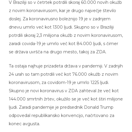
z novim koronavirusom, kar je drugo največje število
doslej. Za koronavirusno boleznijo 19 je v zadnjem
dnevu umrlo več kot 1300 ljudi. Skupno so v Braziliji
potrdili skoraj 2,3 milijona okužb z novim koronavirusom,
zaradi covida-19 je umrlo več kot 84.000 ljudi, s čimer
se država uvršča na drugo mesto, takoj za ZDA.
Ta ostaja najhuje prizadeta država v pandemiji. V zadnjih
24 urah so tam potrdili več kot 76.000 okužb z novim
koronavirusom, za covidom-19 je umrlo 1225 ljudi.
Skupno je novi koronavirus v ZDA zahteval že več kot
144.000 smrtnih žrtev, okužilo se je več kot štiri milijone
ljudi. Zaradi pandemije je predsednik Donald Trump
odpovedal republikansko konvencijo, načrtovano za
konec avgusta.