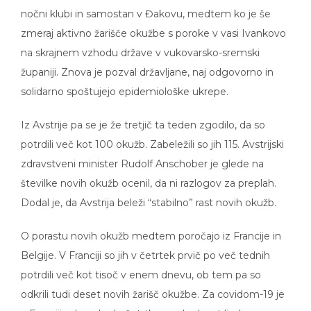
nočni klubi in samostan v Đakovu, medtem ko je še
zmeraj aktivno žarišče okužbe s poroke v vasi Ivankovo
na skrajnem vzhodu države v vukovarsko-sremski
županiji. Znova je pozval državljane, naj odgovorno in
solidarno spoštujejo epidemiološke ukrepe.
Iz Avstrije pa se je že tretjič ta teden zgodilo, da so
potrdili več kot 100 okužb. Zabeležili so jih 115. Avstrijski
zdravstveni minister Rudolf Anschober je glede na
številke novih okužb ocenil, da ni razlogov za preplah.
Dodal je, da Avstrija beleži “stabilno” rast novih okužb.
O porastu novih okužb medtem poročajo iz Francije in
Belgije. V Franciji so jih v četrtek prvič po več tednih
potrdili več kot tisoč v enem dnevu, ob tem pa so
odkrili tudi deset novih žarišč okužbe. Za covidom-19 je
v Franciji od srede do četrtka umrlo deset ljudi.