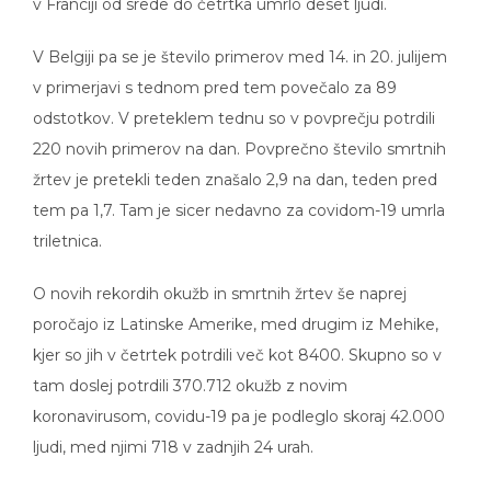
V Belgiji pa se je število primerov med 14. in 20. julijem
v primerjavi s tednom pred tem povečalo za 89
odstotkov. V preteklem tednu so v povprečju potrdili
220 novih primerov na dan. Povprečno število smrtnih
žrtev je pretekli teden znašalo 2,9 na dan, teden pred
tem pa 1,7. Tam je sicer nedavno za covidom-19 umrla
triletnica.
O novih rekordih okužb in smrtnih žrtev še naprej
poročajo iz Latinske Amerike, med drugim iz Mehike,
kjer so jih v četrtek potrdili več kot 8400. Skupno so v
tam doslej potrdili 370.712 okužb z novim
koronavirusom, covidu-19 pa je podleglo skoraj 42.000
ljudi, med njimi 718 v zadnjih 24 urah.
V Braziliji so v četrtek potrdili skoraj 60.000 novih okužb