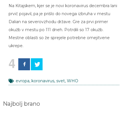
Na Kitajskem, kjer se je novi koronavirus decembra lani
prvič pojavil, pa je prišlo do novega izbruha v mestu
Dalian na severovzhodu države. Gre za prvi primer
okužb v mestu po 111 dneh. Potrdili so 17 okužb.
Mestne oblasti so že sprejele potrebne omejitvene
ukrepe.
4
evropa
,
koronavirus
,
svet
,
WHO
Najbolj brano