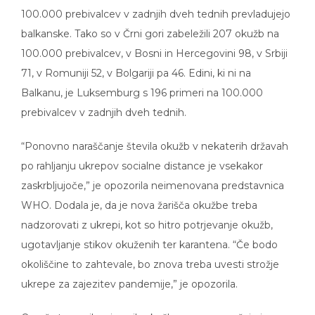
100.000 prebivalcev v zadnjih dveh tednih prevladujejo
balkanske. Tako so v Črni gori zabeležili 207 okužb na
100.000 prebivalcev, v Bosni in Hercegovini 98, v Srbiji
71, v Romuniji 52, v Bolgariji pa 46. Edini, ki ni na
Balkanu, je Luksemburg s 196 primeri na 100.000
prebivalcev v zadnjih dveh tednih.
“Ponovno naraščanje števila okužb v nekaterih državah
po rahljanju ukrepov socialne distance je vsekakor
zaskrbljujoče,” je opozorila neimenovana predstavnica
WHO. Dodala je, da je nova žarišča okužbe treba
nadzorovati z ukrepi, kot so hitro potrjevanje okužb,
ugotavljanje stikov okuženih ter karantena. “Če bodo
okoliščine to zahtevale, bo znova treba uvesti strožje
ukrepe za zajezitev pandemije,” je opozorila.
O več sto novih primerih okužbe znova poročajo iz