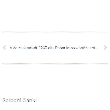
V četrtek potrdili 1203 okužbe z novim koronavirusom
Pahor letos z božičnimi piškoti obdaril zaposlene na infekcijski kliniki
Sorodni članki