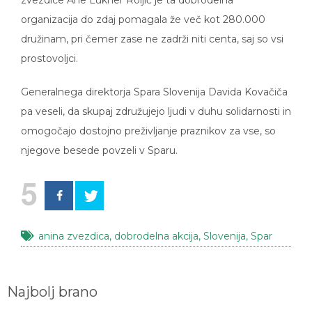
organizacija do zdaj pomagala že več kot 280.000
družinam, pri čemer zase ne zadrži niti centa, saj so vsi
prostovoljci.
Generalnega direktorja Spara Slovenija Davida Kovačiča
pa veseli, da skupaj združujejo ljudi v duhu solidarnosti in
omogočajo dostojno preživljanje praznikov za vse, so
njegove besede povzeli v Sparu.
5
anina zvezdica
,
dobrodelna akcija
,
Slovenija
,
Spar
Najbolj brano