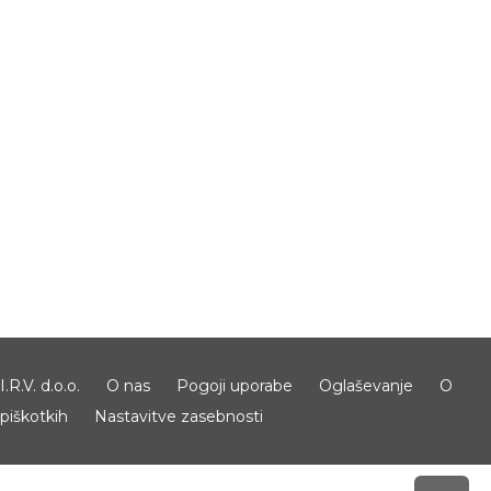
I.R.V. d.o.o.
O nas
Pogoji uporabe
Oglaševanje
O
piškotkih
Nastavitve zasebnosti