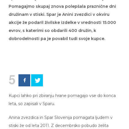
Pomagajmo skupaj znova polepšala praznične dni
družinam v stiski. Spar je Anini zvezdici v okviru
akcije že podaril živilske izdelke v vrednosti 15.000
evrov, s katerimi so obdarili 400 družin, k
dobrodelnosti pa je povabil tudi svoje kupce.
5
Kupci lahko pri zbiranju hrane pomagajo vse do konca
leta, so zapisali v Sparu.
Anina zvezdica in Spar Slovenija pomagata ljudem v
stiski že od leta 2011. Z decembrsko pobudo želita