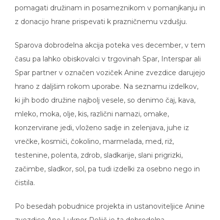
pomagati družinam in posameznikom v pomanjkanju in
z donacijo hrane prispevati k prazničnemu vzdušju.
Sparova dobrodelna akcija poteka ves december, v tem
času pa lahko obiskovalci v trgovinah Spar, Interspar ali
Spar partner v označen voziček Anine zvezdice darujejo
hrano z daljšim rokom uporabe. Na seznamu izdelkov,
ki jih bodo družine najbolj vesele, so denimo čaj, kava,
mleko, moka, olje, kis, različni namazi, omake,
konzervirane jedi, vloženo sadje in zelenjava, juhe iz
vrečke, kosmiči, čokolino, marmelada, med, riž,
testenine, polenta, zdrob, sladkarije, slani prigrizki,
začimbe, sladkor, sol, pa tudi izdelki za osebno nego in
čistila.
Po besedah pobudnice projekta in ustanoviteljice Anine
zvezdice Ane Lukner Roljič je ta dobrodelna