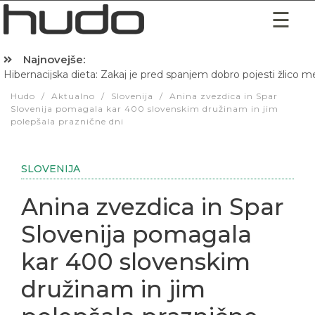
Najnovejše:
Hibernacijska dieta: Zakaj je pred spanjem dobro pojesti žlico 
Hudo
/
Aktualno
/
Slovenija
/
Anina zvezdica in Spar
Slovenija pomagala kar 400 slovenskim družinam in jim
polepšala praznične dni
SLOVENIJA
Anina zvezdica in Spar
Slovenija pomagala
kar 400 slovenskim
družinam in jim