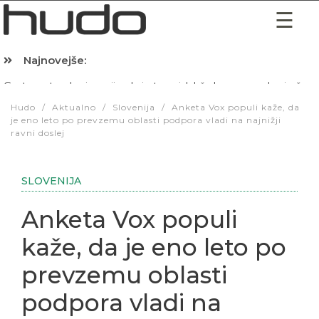
Najnovejše:
Hibernacijska dieta: Zakaj je pred spanjem dobro pojesti žlico 
Hudo
/
Aktualno
/
Slovenija
/
Anketa Vox populi kaže, da
je eno leto po prevzemu oblasti podpora vladi na najnižji
ravni doslej
SLOVENIJA
Anketa Vox populi
kaže, da je eno leto po
prevzemu oblasti
podpora vladi na