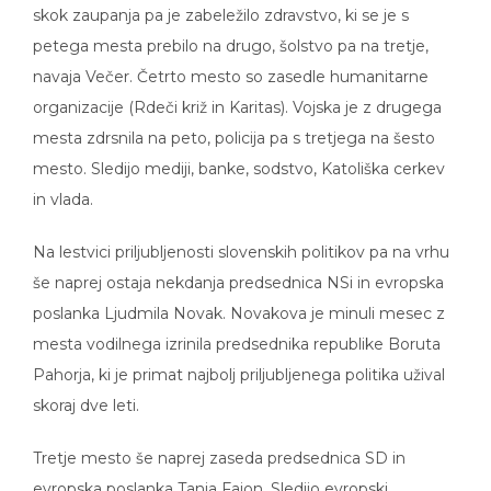
skok zaupanja pa je zabeležilo zdravstvo, ki se je s
petega mesta prebilo na drugo, šolstvo pa na tretje,
navaja Večer. Četrto mesto so zasedle humanitarne
organizacije (Rdeči križ in Karitas). Vojska je z drugega
mesta zdrsnila na peto, policija pa s tretjega na šesto
mesto. Sledijo mediji, banke, sodstvo, Katoliška cerkev
in vlada.
Na lestvici priljubljenosti slovenskih politikov pa na vrhu
še naprej ostaja nekdanja predsednica NSi in evropska
poslanka Ljudmila Novak. Novakova je minuli mesec z
mesta vodilnega izrinila predsednika republike Boruta
Pahorja, ki je primat najbolj priljubljenega politika užival
skoraj dve leti.
Tretje mesto še naprej zaseda predsednica SD in
evropska poslanka Tanja Fajon. Sledijo evropski