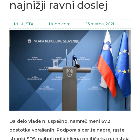
najnižji ravni doslej
M. N., STA
Hudo.com
15 marca, 2021
Da delo vlade ni uspešno, namreč meni 67,2
odstotka vprašanih. Podpora sicer še naprej raste
stranki SDS, najbolj priljubljena političarka pa ostaja