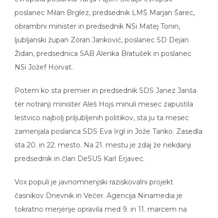
poslanec Milan Brglez, predsednik LMŠ Marjan Šarec,
obrambni minister in predsednik NSi Matej Tonin,
ljubljanski župan Zoran Janković, poslanec SD Dejan
Židan, predsednica SAB Alenka Bratušek in poslanec
NSi Jožef Horvat.
Potem ko sta premier in predsednik SDS Janez Janša
ter notranji minister Aleš Hojs minuli mesec zapustila
lestvico najbolj priljubljenih politikov, sta ju ta mesec
zamenjala poslanca SDS Eva Irgl in Jože Tanko. Zasedla
sta 20. in 22. mesto. Na 21. mestu je zdaj že nekdanji
predsednik in član DeSUS Karl Erjavec.
Vox populi je javnomnenjski raziskovalni projekt
časnikov Dnevnik in Večer. Agencija Ninamedia je
tokratno merjenje opravila med 9. in 11. marcem na
vzorcu 700 oseb.