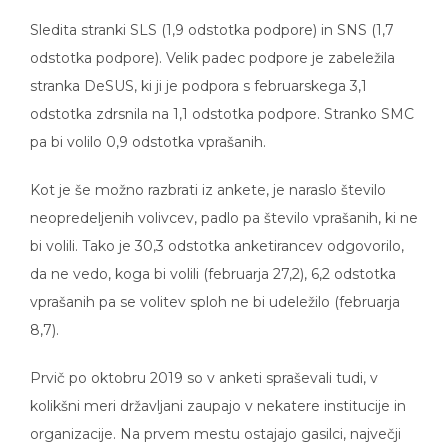
Sledita stranki SLS (1,9 odstotka podpore) in SNS (1,7
odstotka podpore). Velik padec podpore je zabeležila
stranka DeSUS, ki ji je podpora s februarskega 3,1
odstotka zdrsnila na 1,1 odstotka podpore. Stranko SMC
pa bi volilo 0,9 odstotka vprašanih.
Kot je še možno razbrati iz ankete, je naraslo število
neopredeljenih volivcev, padlo pa število vprašanih, ki ne
bi volili. Tako je 30,3 odstotka anketirancev odgovorilo,
da ne vedo, koga bi volili (februarja 27,2), 6,2 odstotka
vprašanih pa se volitev sploh ne bi udeležilo (februarja
8,7).
Prvič po oktobru 2019 so v anketi spraševali tudi, v
kolikšni meri državljani zaupajo v nekatere institucije in
organizacije. Na prvem mestu ostajajo gasilci, največji