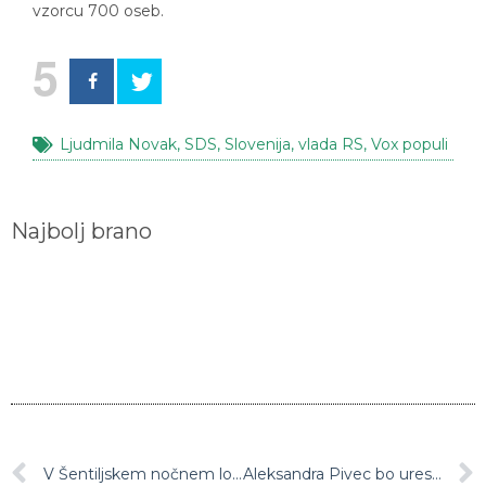
5
Ljudmila Novak
,
SDS
,
Slovenija
,
vlada RS
,
Vox populi
Najbolj brano
V Šentiljskem nočnem lokalu kriminalisti identificirali najmanj 38 žrtev trgovine z ljudmi, ženske so bile večinoma iz Dominikanske republike
Aleksandra Pivec bo uresničila napovedi glede ustanovitve nove stranke, prihaja Gibanje Za ljudi