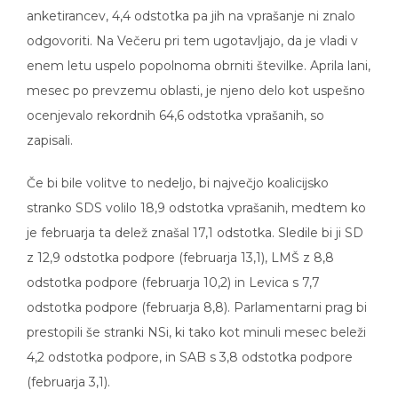
anketirancev, 4,4 odstotka pa jih na vprašanje ni znalo
odgovoriti. Na Večeru pri tem ugotavljajo, da je vladi v
enem letu uspelo popolnoma obrniti številke. Aprila lani,
mesec po prevzemu oblasti, je njeno delo kot uspešno
ocenjevalo rekordnih 64,6 odstotka vprašanih, so
zapisali.
Če bi bile volitve to nedeljo, bi največjo koalicijsko
stranko SDS volilo 18,9 odstotka vprašanih, medtem ko
je februarja ta delež znašal 17,1 odstotka. Sledile bi ji SD
z 12,9 odstotka podpore (februarja 13,1), LMŠ z 8,8
odstotka podpore (februarja 10,2) in Levica s 7,7
odstotka podpore (februarja 8,8). Parlamentarni prag bi
prestopili še stranki NSi, ki tako kot minuli mesec beleži
4,2 odstotka podpore, in SAB s 3,8 odstotka podpore
(februarja 3,1).