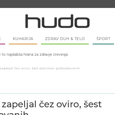
E
KUHARIJA
ZDRAV DUH & TELO
ŠPORT
e to najslabša hrana za zdravje črevesja
 pred spanjem dobro pojesti žlico medu?
zapeljal čez oviro, šest potnikov poškodovanih
zapeljal čez oviro, šest
ovanih