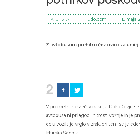
A. G., STA
Hudo.com
19 maja,
Z avtobusom prehitro čez oviro za umir
2
V prometni nesreči v naselju Dokležovje se
avtobusa ni prilagodil hitrosti vožnje in je
delu vozila je vrglo v zrak, pri tem se je ed
Murska Sobota.