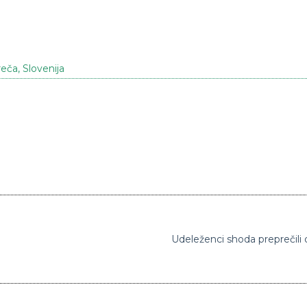
reča
,
Slovenija
Udeleženci shoda preprečili 