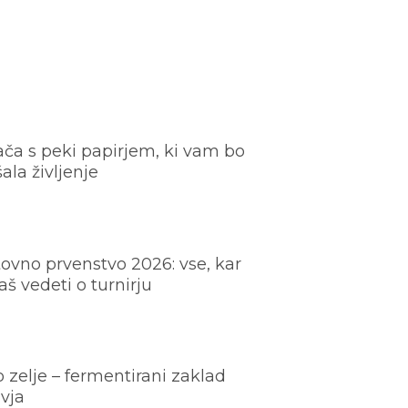
ača s peki papirjem, ki vam bo
šala življenje
ovno prvenstvo 2026: vse, kar
š vedeti o turnirju
o zelje – fermentirani zaklad
vja