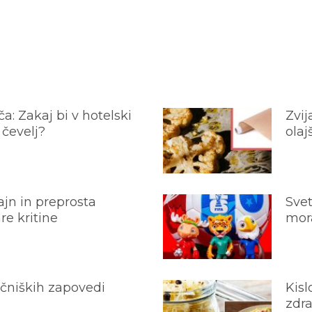
a: Zakaj bi v hotelski
Zvij
 čevelj?
olaj
jn in preprosta
Svet
e kritine
mora
ečniških zapovedi
Kisl
zdra