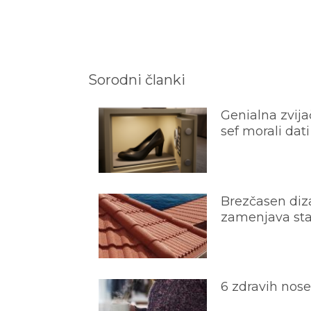
Sorodni članki
Genialna zvijač
sef morali dati
Brezčasen diza
zamenjava star
6 zdravih nos