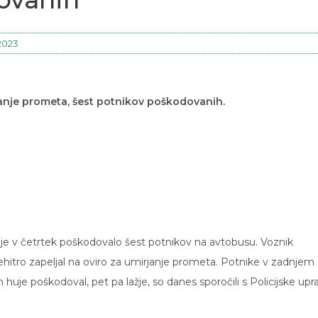
 2023
janje prometa, šest potnikov poškodovanih.
 je v četrtek poškodovalo šest potnikov na avtobusu. Voznik
 prehitro zapeljal na oviro za umirjanje prometa. Potnike v zadnjem
en huje poškodoval, pet pa lažje, so danes sporočili s Policijske upr