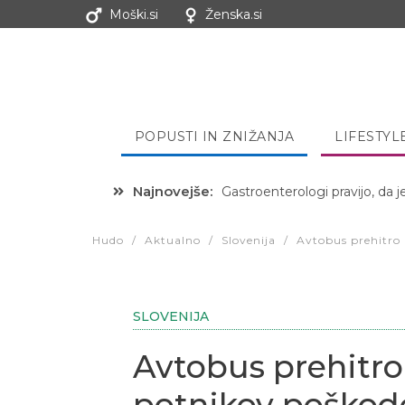
Moški.si
Ženska.si
POPUSTI IN ZNIŽANJA
LIFESTYL
Najnovejše:
Gastroenterologi pravijo, da j
Hibernacijska dieta: Zakaj je
Hudo
/
Aktualno
/
Slovenija
/
Avtobus prehitro 
SLOVENIJA
Avtobus prehitro 
potnikov poškod