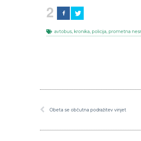
2
avtobus
,
kronika
,
policija
,
prometna nes
Obeta se občutna podražitev vinjet