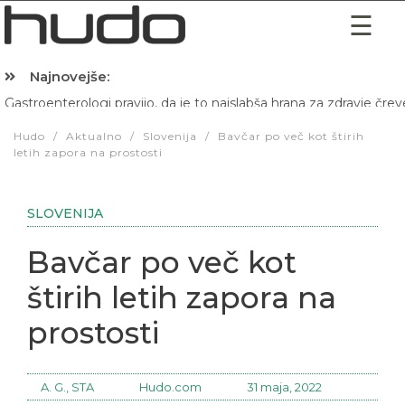
Najnovejše:
Gastroenterologi pravijo, da je to najslabša hrana za zdravje črev
Hibernacijska dieta: Zakaj je pred spanjem dobro pojesti žlico 
Hudo
/
Aktualno
/
Slovenija
/
Bavčar po več kot štirih
letih zapora na prostosti
SLOVENIJA
Bavčar po več kot
štirih letih zapora na
prostosti
A. G., STA
Hudo.com
31 maja, 2022