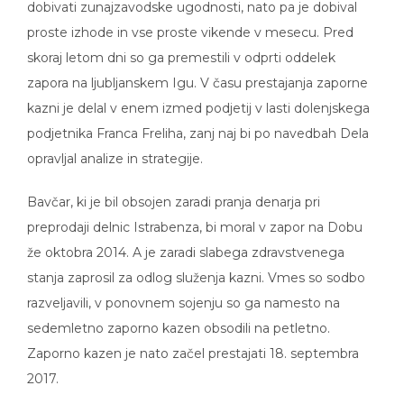
dobivati zunajzavodske ugodnosti, nato pa je dobival
proste izhode in vse proste vikende v mesecu. Pred
skoraj letom dni so ga premestili v odprti oddelek
zapora na ljubljanskem Igu. V času prestajanja zaporne
kazni je delal v enem izmed podjetij v lasti dolenjskega
podjetnika Franca Freliha, zanj naj bi po navedbah Dela
opravljal analize in strategije.
Bavčar, ki je bil obsojen zaradi pranja denarja pri
preprodaji delnic Istrabenza, bi moral v zapor na Dobu
že oktobra 2014. A je zaradi slabega zdravstvenega
stanja zaprosil za odlog služenja kazni. Vmes so sodbo
razveljavili, v ponovnem sojenju so ga namesto na
sedemletno zaporno kazen obsodili na petletno.
Zaporno kazen je nato začel prestajati 18. septembra
2017.