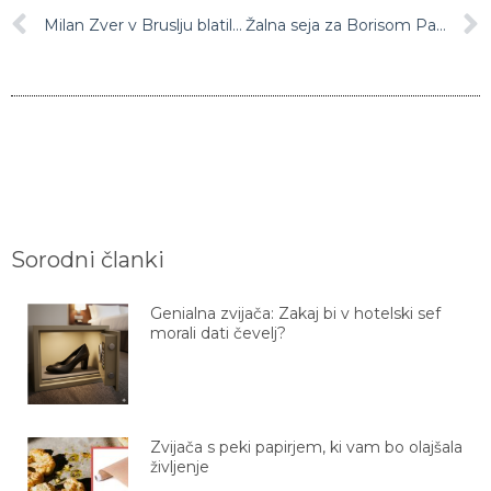
Milan Zver v Bruslju blatil Slovenijo, na prste mu je stopila Ljudmila Novak
Žalna seja za Borisom Pahorjem bo v tržaškem Narodnem domu, znano tudi, kdaj bo zadnje slovo
Sorodni članki
Genialna zvijača: Zakaj bi v hotelski sef
morali dati čevelj?
Zvijača s peki papirjem, ki vam bo olajšala
življenje