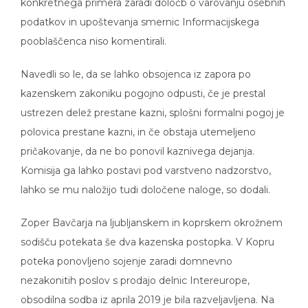
konkretnega primera zaradi določb o varovanju osebnih
podatkov in upoštevanja smernic Informacijskega
pooblaščenca niso komentirali.
Navedli so le, da se lahko obsojenca iz zapora po
kazenskem zakoniku pogojno odpusti, če je prestal
ustrezen delež prestane kazni, splošni formalni pogoj je
polovica prestane kazni, in če obstaja utemeljeno
pričakovanje, da ne bo ponovil kaznivega dejanja.
Komisija ga lahko postavi pod varstveno nadzorstvo,
lahko se mu naložijo tudi določene naloge, so dodali.
Zoper Bavčarja na ljubljanskem in koprskem okrožnem
sodišču potekata še dva kazenska postopka. V Kopru
poteka ponovljeno sojenje zaradi domnevno
nezakonitih poslov s prodajo delnic Intereurope,
obsodilna sodba iz aprila 2019 je bila razveljavljena. Na