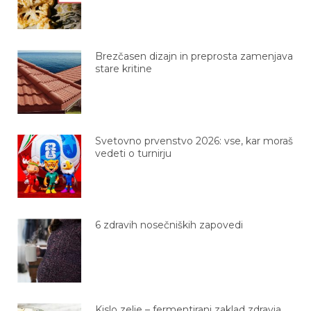
Brezčasen dizajn in preprosta zamenjava
stare kritine
Svetovno prvenstvo 2026: vse, kar moraš
vedeti o turnirju
6 zdravih nosečniških zapovedi
Kislo zelje – fermentirani zaklad zdravja