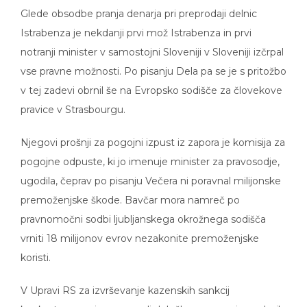
Glede obsodbe pranja denarja pri preprodaji delnic
Istrabenza je nekdanji prvi mož Istrabenza in prvi
notranji minister v samostojni Sloveniji v Sloveniji izčrpal
vse pravne možnosti. Po pisanju Dela pa se je s pritožbo
v tej zadevi obrnil še na Evropsko sodišče za človekove
pravice v Strasbourgu.
Njegovi prošnji za pogojni izpust iz zapora je komisija za
pogojne odpuste, ki jo imenuje minister za pravosodje,
ugodila, čeprav po pisanju Večera ni poravnal milijonske
premoženjske škode. Bavčar mora namreč po
pravnomočni sodbi ljubljanskega okrožnega sodišča
vrniti 18 milijonov evrov nezakonite premoženjske
koristi.
V Upravi RS za izvrševanje kazenskih sankcij