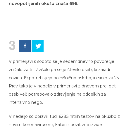
novopotrjenih okužb znaša 696.
3
V primerjavi s soboto se je sedemdnevno povprečje
znižalo za tri. Zvišalo pa se je število oseb, ki zaradi
covida-19 potrebujejo bolnišnično oskrbo, in sicer za 25.
Prav tako je v nedeljo v primerjavi z dnevom prej pet
oseb več potrebovalo zdravljenje na oddelkih za
intenzivno nego.
V nedeljo so opravili tudi 6285 hitrih testov na okužbo z
novim koronavirusom, katerih pozitivne izvide