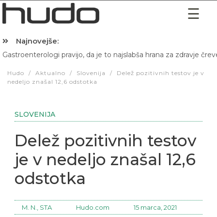
Najnovejše:
Gastroenterologi pravijo, da je to najslabša hrana za zdravje črev
Hibernacijska dieta: Zakaj je pred spanjem dobro pojesti žlico 
Hudo
/
Aktualno
/
Slovenija
/
Delež pozitivnih testov je v
nedeljo znašal 12,6 odstotka
SLOVENIJA
Delež pozitivnih testov
je v nedeljo znašal 12,6
odstotka
M. N., STA
Hudo.com
15 marca, 2021