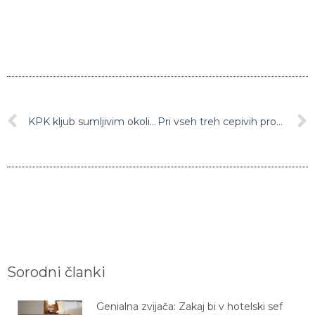
KPK kljub sumljivim okoliščinam ne bo preiskovala Hojsove kupčije s parcelo v Kopru
Pri vseh treh cepivih proti covidu-19, ki se trenutno uporabljajo v Sloveniji, se pojavljajo podobni blagi in pričakovani nezaželeni učinki
Sorodni članki
Genialna zvijača: Zakaj bi v hotelski sef