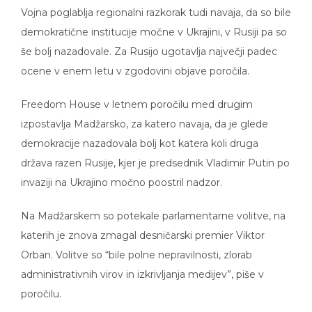
Vojna poglablja regionalni razkorak tudi navaja, da so bile
demokratične institucije močne v Ukrajini, v Rusiji pa so
še bolj nazadovale. Za Rusijo ugotavlja največji padec
ocene v enem letu v zgodovini objave poročila.
Freedom House v letnem poročilu med drugim
izpostavlja Madžarsko, za katero navaja, da je glede
demokracije nazadovala bolj kot katera koli druga
država razen Rusije, kjer je predsednik Vladimir Putin po
invaziji na Ukrajino močno poostril nadzor.
Na Madžarskem so potekale parlamentarne volitve, na
katerih je znova zmagal desničarski premier Viktor
Orban. Volitve so “bile polne nepravilnosti, zlorab
administrativnih virov in izkrivljanja medijev”, piše v
poročilu.