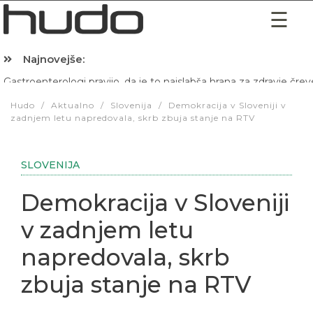
Najnovejše:
Hibernacijska dieta: Zakaj je pred spanjem dobro pojesti žlico 
Hudo
/
Aktualno
/
Slovenija
/
Demokracija v Sloveniji v
zadnjem letu napredovala, skrb zbuja stanje na RTV
SLOVENIJA
Demokracija v Sloveniji
v zadnjem letu
napredovala, skrb
zbuja stanje na RTV