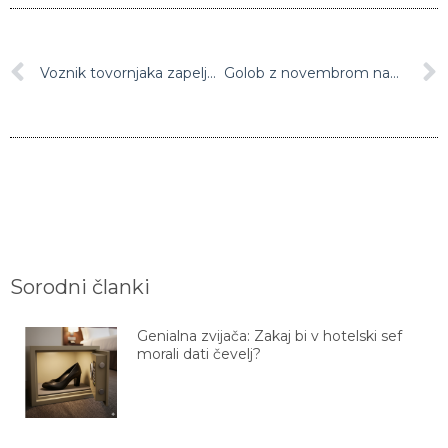
Voznik tovornjaka zapeljal vzvratno in povozil 45-letno motoristko
Golob z novembrom napovedal 700 evrov minimalne zajamčene pokojnine, decembra izplačilo božičnice za upokojence
Sorodni članki
Genialna zvijača: Zakaj bi v hotelski sef
morali dati čevelj?
Zvijača s peki papirjem, ki vam bo olajšala