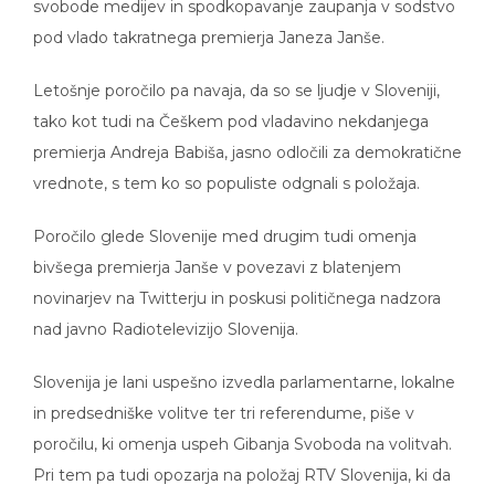
pod vlado takratnega premierja Janeza Janše.
Letošnje poročilo pa navaja, da so se ljudje v Sloveniji,
tako kot tudi na Češkem pod vladavino nekdanjega
premierja Andreja Babiša, jasno odločili za demokratične
vrednote, s tem ko so populiste odgnali s položaja.
Poročilo glede Slovenije med drugim tudi omenja
bivšega premierja Janše v povezavi z blatenjem
novinarjev na Twitterju in poskusi političnega nadzora
nad javno Radiotelevizijo Slovenija.
Slovenija je lani uspešno izvedla parlamentarne, lokalne
in predsedniške volitve ter tri referendume, piše v
poročilu, ki omenja uspeh Gibanja Svoboda na volitvah.
Pri tem pa tudi opozarja na položaj RTV Slovenija, ki da
še ni pridobila nazaj neodvisnosti. Financiranje