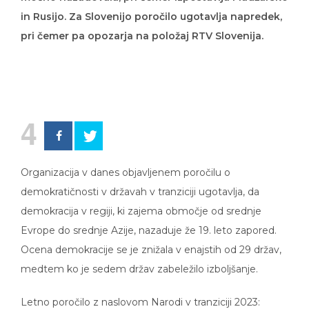
in Rusijo. Za Slovenijo poročilo ugotavlja napredek,
pri čemer pa opozarja na položaj RTV Slovenija.
4
Organizacija v danes objavljenem poročilu o
demokratičnosti v državah v tranziciji ugotavlja, da
demokracija v regiji, ki zajema območje od srednje
Evrope do srednje Azije, nazaduje že 19. leto zapored.
Ocena demokracije se je znižala v enajstih od 29 držav,
medtem ko je sedem držav zabeležilo izboljšanje.
Letno poročilo z naslovom Narodi v tranziciji 2023: