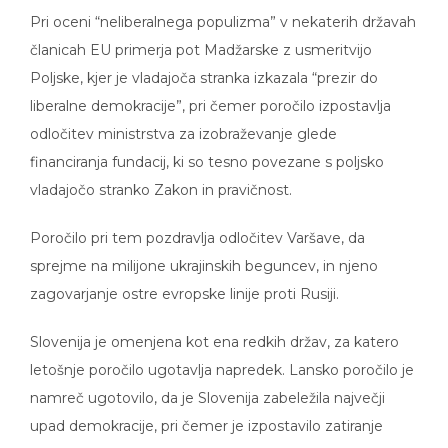
Pri oceni “neliberalnega populizma” v nekaterih državah
članicah EU primerja pot Madžarske z usmeritvijo
Poljske, kjer je vladajoča stranka izkazala “prezir do
liberalne demokracije”, pri čemer poročilo izpostavlja
odločitev ministrstva za izobraževanje glede
financiranja fundacij, ki so tesno povezane s poljsko
vladajočo stranko Zakon in pravičnost.
Poročilo pri tem pozdravlja odločitev Varšave, da
sprejme na milijone ukrajinskih beguncev, in njeno
zagovarjanje ostre evropske linije proti Rusiji.
Slovenija je omenjena kot ena redkih držav, za katero
letošnje poročilo ugotavlja napredek. Lansko poročilo je
namreč ugotovilo, da je Slovenija zabeležila največji
upad demokracije, pri čemer je izpostavilo zatiranje
svobode medijev in spodkopavanje zaupanja v sodstvo