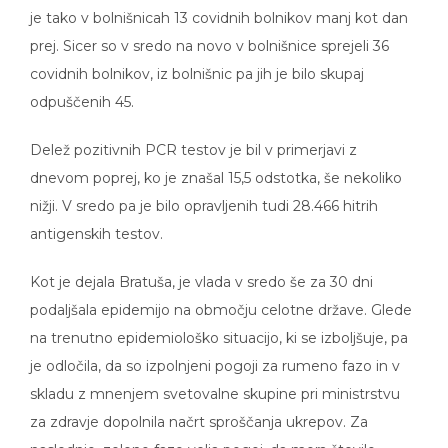
je tako v bolnišnicah 13 covidnih bolnikov manj kot dan
prej. Sicer so v sredo na novo v bolnišnice sprejeli 36
covidnih bolnikov, iz bolnišnic pa jih je bilo skupaj
odpuščenih 45.
Delež pozitivnih PCR testov je bil v primerjavi z
dnevom poprej, ko je znašal 15,5 odstotka, še nekoliko
nižji. V sredo pa je bilo opravljenih tudi 28.466 hitrih
antigenskih testov.
Kot je dejala Bratuša, je vlada v sredo še za 30 dni
podaljšala epidemijo na območju celotne države. Glede
na trenutno epidemiološko situacijo, ki se izboljšuje, pa
je odločila, da so izpolnjeni pogoji za rumeno fazo in v
skladu z mnenjem svetovalne skupine pri ministrstvu
za zdravje dopolnila načrt sproščanja ukrepov. Za