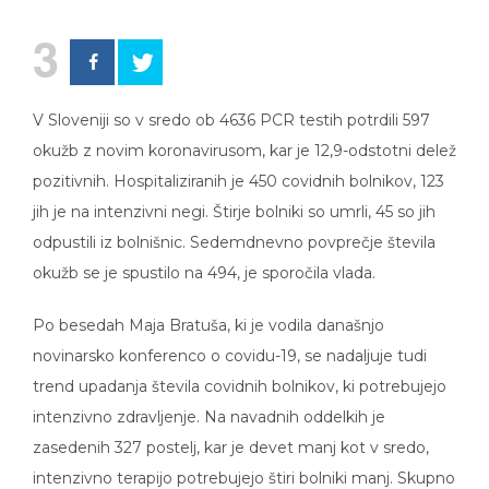
3
V Sloveniji so v sredo ob 4636 PCR testih potrdili 597
okužb z novim koronavirusom, kar je 12,9-odstotni delež
pozitivnih. Hospitaliziranih je 450 covidnih bolnikov, 123
jih je na intenzivni negi. Štirje bolniki so umrli, 45 so jih
odpustili iz bolnišnic. Sedemdnevno povprečje števila
okužb se je spustilo na 494, je sporočila vlada.
Po besedah Maja Bratuša, ki je vodila današnjo
novinarsko konferenco o covidu-19, se nadaljuje tudi
trend upadanja števila covidnih bolnikov, ki potrebujejo
intenzivno zdravljenje. Na navadnih oddelkih je
zasedenih 327 postelj, kar je devet manj kot v sredo,
intenzivno terapijo potrebujejo štiri bolniki manj. Skupno