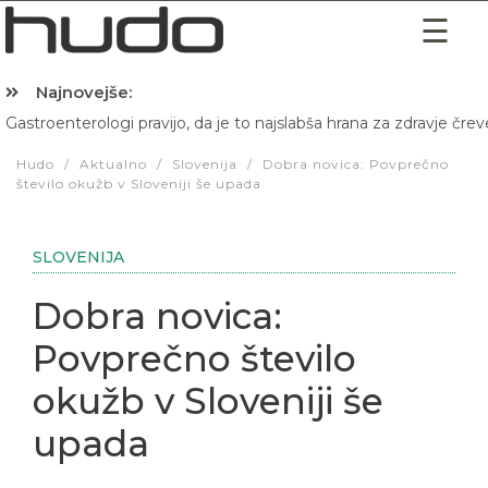
Najnovejše:
Gastroenterologi pravijo, da je to najslabša hrana za zdravje črev
Hibernacijska dieta: Zakaj je pred spanjem dobro pojesti žlico 
Hudo
/
Aktualno
/
Slovenija
/
Dobra novica: Povprečno
število okužb v Sloveniji še upada
SLOVENIJA
Dobra novica:
Povprečno število
okužb v Sloveniji še
upada