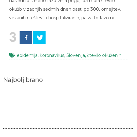
naslednjo, zeleno fazo velja pogoj, da mora število
okužb v zadnjih sedmih dneh pasti po 300, omejitev,
vezanih na število hospitaliziranih, pa za to fazo ni.
3
epidemija
,
koronavirus
,
Slovenija
,
število okuženih
Najbolj brano