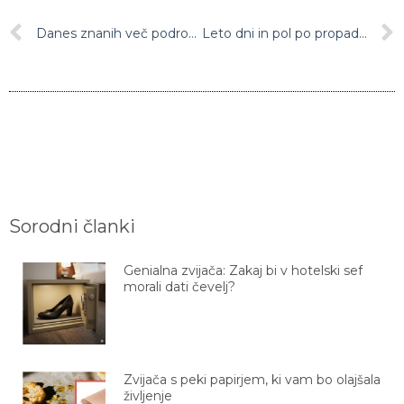
Danes znanih več podrobnosti o zrahljanih omejitvah zaradi epidemije
Leto dni in pol po propadu družbe Adria Airways je državno tožilstvo vložilo zahtevo za sodno preiskavo proti nekdanjim lastnikom
Sorodni članki
Genialna zvijača: Zakaj bi v hotelski sef
morali dati čevelj?
Zvijača s peki papirjem, ki vam bo olajšala
življenje