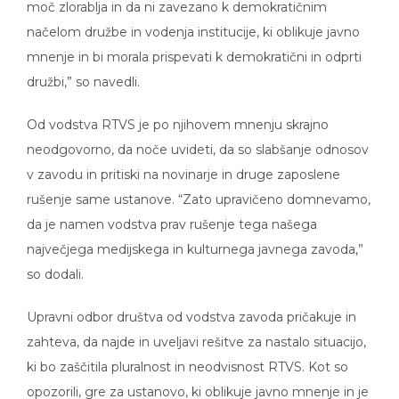
moč zlorablja in da ni zavezano k demokratičnim
načelom družbe in vodenja institucije, ki oblikuje javno
mnenje in bi morala prispevati k demokratični in odprti
družbi,” so navedli.
Od vodstva RTVS je po njihovem mnenju skrajno
neodgovorno, da noče uvideti, da so slabšanje odnosov
v zavodu in pritiski na novinarje in druge zaposlene
rušenje same ustanove. “Zato upravičeno domnevamo,
da je namen vodstva prav rušenje tega našega
največjega medijskega in kulturnega javnega zavoda,”
so dodali.
Upravni odbor društva od vodstva zavoda pričakuje in
zahteva, da najde in uveljavi rešitve za nastalo situacijo,
ki bo zaščitila pluralnost in neodvisnost RTVS. Kot so
opozorili, gre za ustanovo, ki oblikuje javno mnenje in je