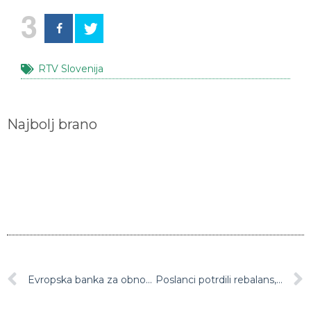
3
RTV Slovenija
Najbolj brano
Evropska banka za obnovo in razvoj močno dvignila napoved gospodarske rasti za Slovenijo
Poslanci potrdili rebalans, proračun bo tako dosegel nov rekord