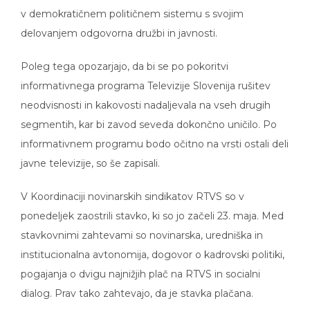
v demokratičnem političnem sistemu s svojim
delovanjem odgovorna družbi in javnosti.
Poleg tega opozarjajo, da bi se po pokoritvi
informativnega programa Televizije Slovenija rušitev
neodvisnosti in kakovosti nadaljevala na vseh drugih
segmentih, kar bi zavod seveda dokončno uničilo. Po
informativnem programu bodo očitno na vrsti ostali deli
javne televizije, so še zapisali.
V Koordinaciji novinarskih sindikatov RTVS so v
ponedeljek zaostrili stavko, ki so jo začeli 23. maja. Med
stavkovnimi zahtevami so novinarska, uredniška in
institucionalna avtonomija, dogovor o kadrovski politiki,
pogajanja o dvigu najnižjih plač na RTVS in socialni
dialog. Prav tako zahtevajo, da je stavka plačana.