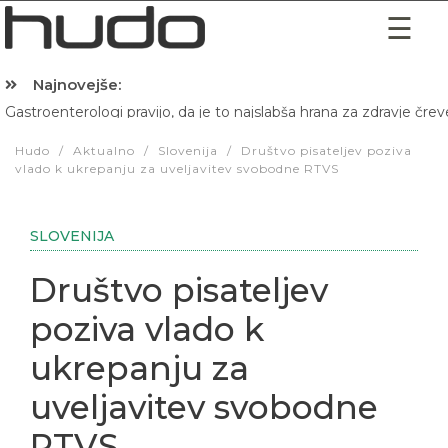
Najnovejše:
Gastroenterologi pravijo, da je to najslabša hrana za zdravje črev
Hibernacijska dieta: Zakaj je pred spanjem dobro pojesti žlico 
Hudo
/
Aktualno
/
Slovenija
/
Društvo pisateljev poziva
vlado k ukrepanju za uveljavitev svobodne RTVS
SLOVENIJA
Društvo pisateljev
poziva vlado k
ukrepanju za
uveljavitev svobodne
RTVS