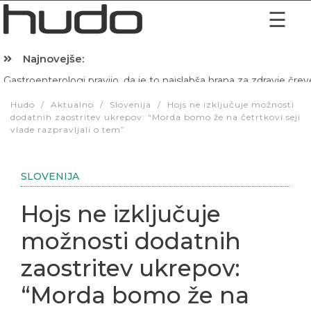
Najnovejše:
Hibernacijska dieta: Zakaj je pred spanjem dobro pojesti žlico 
Hudo
/
Aktualno
/
Slovenija
/
Hojs ne izključuje možnosti
dodatnih zaostritev ukrepov: “Morda bomo že na četrtkovi seji
vlade razpravljali o tem”
SLOVENIJA
Hojs ne izključuje
možnosti dodatnih
zaostritev ukrepov:
“Morda bomo že na