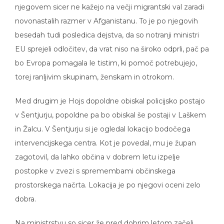
novonastalih razmer v Afganistanu. To je po njegovih
besedah tudi posledica dejstva, da so notranji ministri
EU sprejeli odločitev, da vrat niso na široko odprli, pač pa
bo Evropa pomagala le tistim, ki pomoč potrebujejo,
torej ranljivim skupinam, ženskam in otrokom.
Med drugim je Hojs dopoldne obiskal policijsko postajo
v Šentjurju, popoldne pa bo obiskal še postaji v Laškem
in Žalcu. V Šentjurju si je ogledal lokacijo bodočega
intervencijskega centra. Kot je povedal, mu je župan
zagotovil, da lahko občina v dobrem letu izpelje
postopke v zvezi s spremembami občinskega
prostorskega načrta. Lokacija je po njegovi oceni zelo
dobra.
Na ministrstvu so sicer že pred dobrim letom začeli