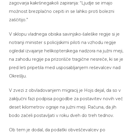
možnost brezplačno cepiti in se lahko proti bolezni
zaščitijo.”
V sklopu vladnega obiska savinjsko-šaleške regije si je
notranji minister s policijskimi piloti na vzhodu regije
ogledal izvajanje helikopterskega nadzora na južni meji,
na zahodu regije pa prizorišče tragične nesreče, ki se je
pred leti pripetila med usposabljanjem reševalcev nad
Okrešlju.
V zvezi z obvladovanjem migracij je Hojs dejal, da so v
zaključni fazi podpisa pogodbe za postavitev novih več
deset kilometrov ograje na južni meji. Računa, da jih
bodo začeli postavljati v roku dveh do treh tednov.
Ob tem je dodal, da podatki obveščevalcev po
njegovem sicer ne kažejo na večji migrantski val zaradi