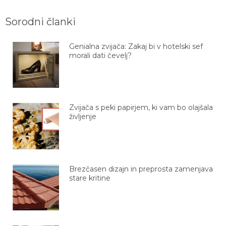
Sorodni članki
Genialna zvijača: Zakaj bi v hotelski sef
morali dati čevelj?
Zvijača s peki papirjem, ki vam bo olajšala
življenje
Brezčasen dizajn in preprosta zamenjava
stare kritine
Svetovno prvenstvo 2026: vse, kar moraš