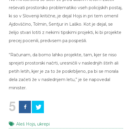
reševati prostorsko problematiko vseh policijskih postaj,
ki so v Sloveniji kritične, je dejal Hojs in pri tem omenil
Ajdovščino, Tolmin, Šentjur in Laško. Kot je dejal, se
želijo stvari lotiti z nekimi tipskimi projekti, ki bi projekte
precej pocenili, predvsem pa pospešili.
“Računam, da bomo lahko projekte, tam, kjer še niso
sprejeti prostorski načrti, uresničili v naslednjih štirih ali
petih letih, kjer je za to že poskrbljeno, pa bi se morala
dela začeti že v naslednjem letu,” je še napovedal
minister.
5
Aleš Hojs
,
ukrepi