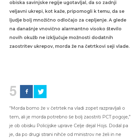
veljavni ukrepi, kot kaže, pripomogli k temu, da se
ljudje bolj množično odločajo za cepljenje. A glede
na današnje vnovično alarmantno visoko število
novih okužb ne izključuje možnosti dodatnih
zaostritev ukrepov, morda že na četrtkovi seji vlade.
5
“Morda bomo že v četrtek na vladi zopet razpravljali o
tem, ali je morda potrebno še bolj zaostriti PCT pogoje,”
je ob obisku Policijske uprave Celje dejal Hojs. Dodal pa
je, da po drugi strani nihče od ministrov ne želi in ne
zagovarja kakršnegakoli zapiranja: “Ljudje se imajo