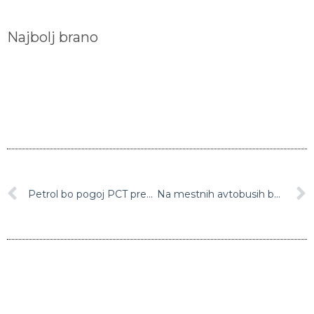
Najbolj brano
Petrol bo pogoj PCT preverjal pred točenjem goriva
Na mestnih avtobusih bodo izpolnjevanje pogoja PCT preverjali kontrolorji in inšpektorji