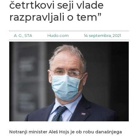
četrtkovi seji vlade
razpravljali o tem”
A. G., STA
Hudo.com
14 septembra, 2021
Notranji minister Aleš Hojs je ob robu današnjega
obiska savinjske regije ugotavljal, da so zadnji