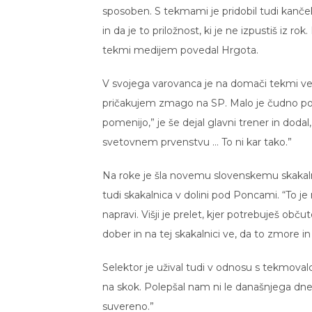
sposoben. S tekmami je pridobil tudi kanč
in da je to priložnost, ki je ne izpustiš i
tekmi medijem povedal Hrgota.
V svojega varovanca je na domači tekmi v
pričakujem zmago na SP. Malo je čudno pogle
pomenijo,” je še dejal glavni trener in dodal
svetovnem prvenstvu … To ni kar tako.”
Na roke je šla novemu slovenskemu skakal
tudi skakalnica v dolini pod Poncami. “To j
napravi. Višji je prelet, kjer potrebuješ obč
dober in na tej skakalnici ve, da to zmore in
Selektor je užival tudi v odnosu s tekmovalc
na skok. Polepšal nam ni le današnjega dn
suvereno.”