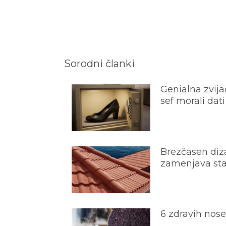
Sorodni članki
Genialna zvijač
sef morali dati
Brezčasen diza
zamenjava star
6 zdravih nos