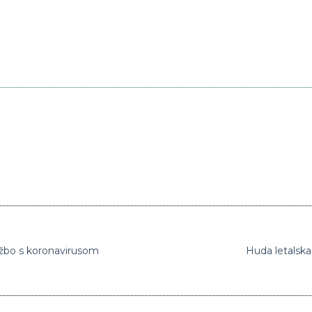
kužbo s koronavirusom
Huda letalsk