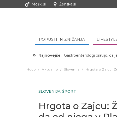
Moški.si
Ženska.si
POPUSTI IN ZNIŽANJA
LIFESTYL
Najnovejše:
Hibernacijska dieta: Zakaj je
Hudo
/
Aktualno
/
Slovenija
/
Hrgota o Zajcu: 
SLOVENIJA
,
ŠPORT
Hrgota o Zajcu: 
da od njega v Pl