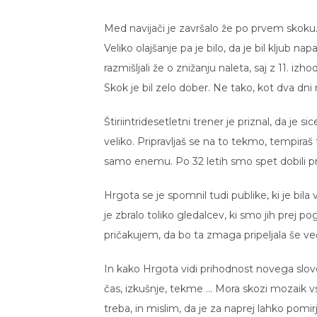
Med navijači je završalo že po prvem skoku. 
Veliko olajšanje pa je bilo, da je bil kljub n
razmišljali že o znižanju naleta, saj z 11. i
Skok je bil zelo dober. Ne tako, kot dva dni
Štiriintridesetletni trener je priznal, da je s
veliko. Pripravljaš se na to tekmo, tempiraš
samo enemu. Po 32 letih smo spet dobili pr
Hrgota se je spomnil tudi publike, ki je bil
je zbralo toliko gledalcev, ki smo jih prej p
pričakujem, da bo ta zmaga pripeljala še ve
In kako Hrgota vidi prihodnost novega slov
čas, izkušnje, tekme … Mora skozi mozaik vs
treba, in mislim, da je za naprej lahko pomir