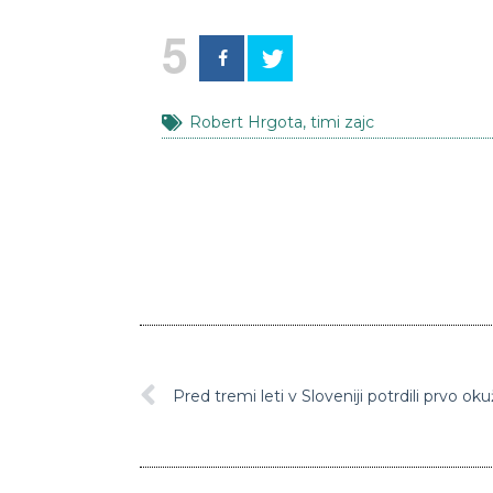
5
Robert Hrgota
,
timi zajc
Pred tremi leti v Sloveniji potrdili prvo o