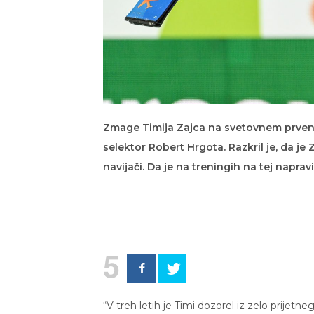
Zmage Timija Zajca na svetovnem prvenstv
selektor Robert Hrgota. Razkril je, da 
navijači. Da je na treningih na tej naprav
5
“V treh letih je Timi dozorel iz zelo prijetneg