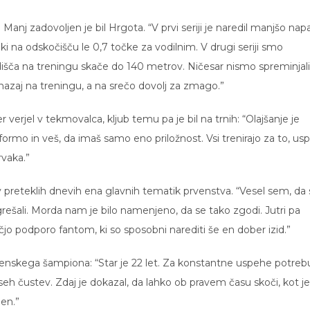
Manj zadovoljen je bil Hrgota. “V prvi seriji je naredil manjšo nap
apaki na odskočišču le 0,7 točke za vodilnim. V drugi seriji smo
zhodišča na treningu skače do 140 metrov. Ničesar nismo spreminjali
 nazaj na treningu, a na srečo dovolj za zmago.”
icer verjel v tekmovalca, kljub temu pa je bil na trnih: “Olajšanje je
 formo in veš, da imaš samo eno priložnost. Vsi trenirajo za to, us
vaka.”
a v preteklih dnevih ena glavnih tematik prvenstva. “Vesel sem, da
ogrešali. Morda nam je bilo namenjeno, da se tako zgodi. Jutri pa
čjo podporo fantom, ki so sposobni narediti še en dober izid.”
enskega šampiona: “Star je 22 let. Za konstantne uspehe potreb
eh čustev. Zdaj je dokazal, da lahko ob pravem času skoči, kot je
jen.”