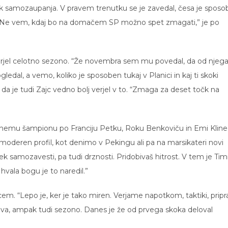
ek samozaupanja. V pravem trenutku se je zavedal, česa je spos
z rok. Ne vem, kdaj bo na domačem SP možno spet zmagati,” je po
erjel celotno sezono. “Že novembra sem mu povedal, da od njeg
dal, a vemo, koliko je sposoben tukaj v Planici in kaj ti skoki
, da je tudi Zajc vedno bolj verjel v to. “Zmaga za deset točk na
nemu šampionu po Franciju Petku, Roku Benkoviču in Emi Kline
e moderen profil, kot denimo v Pekingu ali pa na marsikateri novi
utek samozavesti, pa tudi drznosti. Pridobivaš hitrost. V tem je Tim
 hvala bogu je to naredil.”
em. “Lepo je, ker je tako miren. Verjame napotkom, taktiki, pripr
eva, ampak tudi sezono. Danes je že od prvega skoka deloval