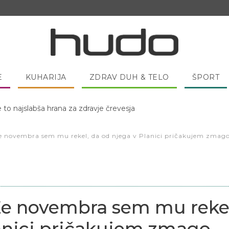
E
KUHARIJA
ZDRAV DUH & TELO
ŠPORT
 pred spanjem dobro pojesti žlico medu?
Že novembra sem mu rekel, da od njega v Planici pričakujem zmag
Že novembra sem mu reke
anici pričakujem zmago