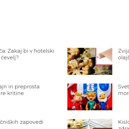
a: Zakaj bi v hotelski
Zvij
 čevelj?
olaj
jn in preprosta
Svet
e kritine
mora
ečniških zapovedi
Kisl
zdra