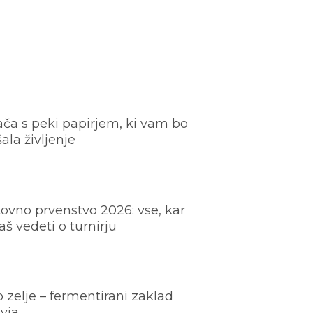
ača s peki papirjem, ki vam bo
šala življenje
ovno prvenstvo 2026: vse, kar
š vedeti o turnirju
o zelje – fermentirani zaklad
vja