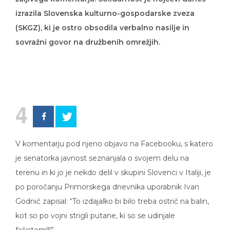
izrazila Slovenska kulturno-gospodarske zveza
(SKGZ), ki je ostro obsodila verbalno nasilje in
sovražni govor na družbenih omrežjih.
4
V komentarju pod njeno objavo na Facebooku, s katero
je senatorka javnost seznanjala o svojem delu na
terenu in ki jo je nekdo delil v skupini Slovenci v Italiji, je
po poročanju Primorskega dnevnika uporabnik Ivan
Godnič zapisal: “To izdajalko bi bilo treba ostrič na balin,
kot so po vojni strigli putane, ki so se udinjale
fašistom!!!”