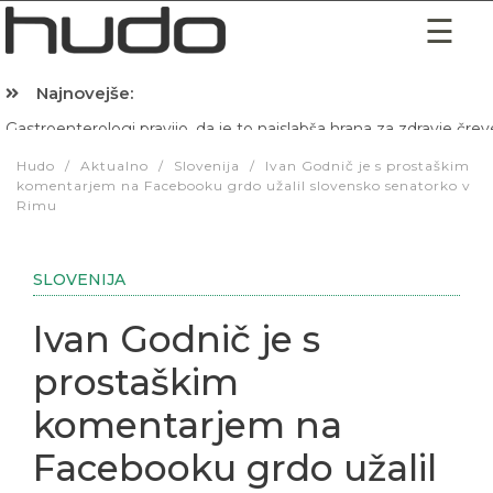
Najnovejše:
Hibernacijska dieta: Zakaj je pred spanjem dobro pojesti žlico 
Hudo
/
Aktualno
/
Slovenija
/
Ivan Godnič je s prostaškim
komentarjem na Facebooku grdo užalil slovensko senatorko v
Rimu
SLOVENIJA
Ivan Godnič je s
prostaškim
komentarjem na
Facebooku grdo užalil