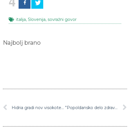
italija
,
Slovenija
,
sovražni govor
Najbolj brano
Hidria gradi nov visokotehnološki center v Idriji
”Popoldansko delo zdravnikov dvoživk povzroča korupcijska tveganja, lažna evidentiranja, preskakovanja čakalnih vrst ter njihovo podaljševanje”