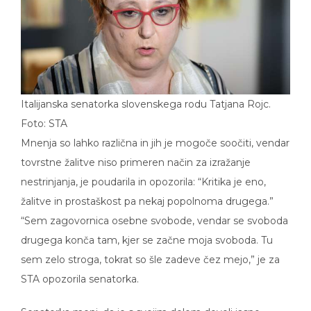
Italijanska senatorka slovenskega rodu Tatjana Rojc.
Foto: STA
Mnenja so lahko različna in jih je mogoče soočiti, vendar
tovrstne žalitve niso primeren način za izražanje
nestrinjanja, je poudarila in opozorila: “Kritika je eno,
žalitve in prostaškost pa nekaj popolnoma drugega.”
“Sem zagovornica osebne svobode, vendar se svoboda
drugega konča tam, kjer se začne moja svoboda. Tu
sem zelo stroga, tokrat so šle zadeve čez mejo,” je za
STA opozorila senatorka.
Senatorka meni, da je s svojim delom dovolj jasno