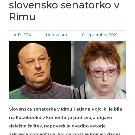
slovensko senatorko v
Rimu
A. P., STA
Hudo.com
8 septembra, 2021
Slovenska senatorka v Rimu Tatjana Rojc, ki je bila
na Facebooku v komentarju pod svojo objavo
deležna žalitev, napoveduje ovadbo avtorja
žaljivega komentarja. Solidarnost je Rojčevi danes