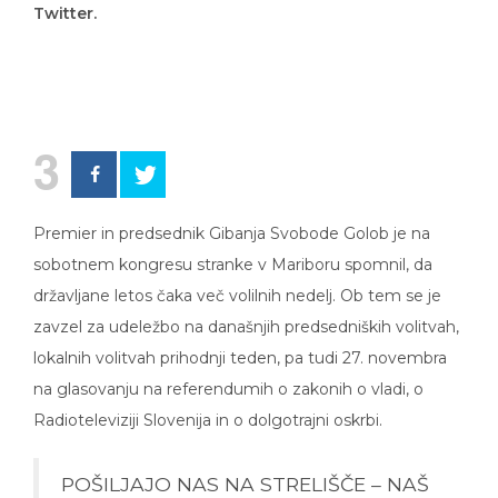
3
Premier in predsednik Gibanja Svobode Golob je na
sobotnem kongresu stranke v Mariboru spomnil, da
državljane letos čaka več volilnih nedelj. Ob tem se je
zavzel za udeležbo na današnjih predsedniških volitvah,
lokalnih volitvah prihodnji teden, pa tudi 27. novembra
na glasovanju na referendumih o zakonih o vladi, o
Radioteleviziji Slovenija in o dolgotrajni oskrbi.
POŠILJAJO NAS NA STRELIŠČE – NAŠ