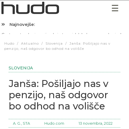
Najnovejše:
Hibernacijska dieta: Zakaj je pred spanjem dobro pojesti žlico 
Hudo
/
Aktualno
/
Slovenija
/
Janša: Pošiljajo nas v
penzijo, naš odgovor bo odhod na volišče
SLOVENIJA
Janša: Pošiljajo nas v
penzijo, naš odgovor
bo odhod na volišče
A. G., STA
Hudo.com
13 novembra, 2022