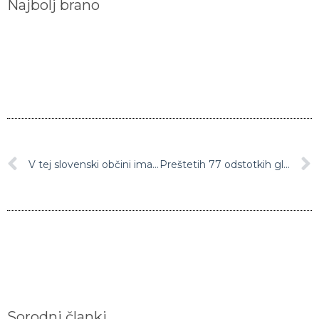
V tej slovenski občini imajo najvišje plače
Preštetih 77 odstotkih glasovnic: v vodstvu Pirc Musarjeva
Sorodni članki