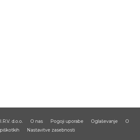
I.R.V. d.o.o.
O nas
Pogoji uporabe
Oglaševanje
O
piškotkih
Nastavitve zasebnosti