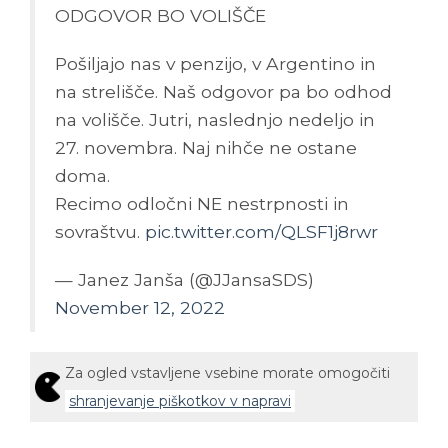
ODGOVOR BO VOLIŠČE
Pošiljajo nas v penzijo, v Argentino in
na strelišče. Naš odgovor pa bo odhod
na volišče. Jutri, naslednjo nedeljo in
27. novembra. Naj nihče ne ostane
doma.
Recimo odločni NE nestrpnosti in
sovraštvu.
pic.twitter.com/QLSF1j8rwr
— Janez Janša (@JJansaSDS)
November 12, 2022
Za ogled vstavljene vsebine morate omogočiti
shranjevanje piškotkov v napravi
Predvsem potrditev zakonov na referendumih bi bila