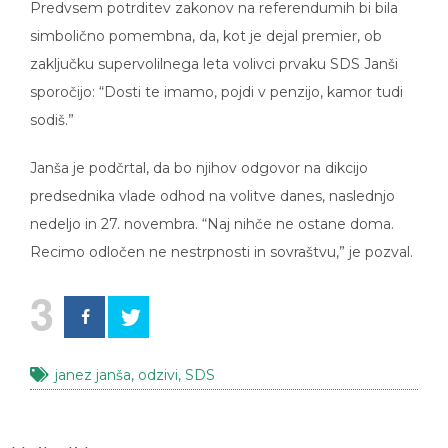
simbolično pomembna, da, kot je dejal premier, ob
zaključku supervolilnega leta volivci prvaku SDS Janši
sporočijo: “Dosti te imamo, pojdi v penzijo, kamor tudi
sodiš.”
Janša je podčrtal, da bo njihov odgovor na dikcijo
predsednika vlade odhod na volitve danes, naslednjo
nedeljo in 27. novembra. “Naj nihče ne ostane doma.
Recimo odločen ne nestrpnosti in sovraštvu,” je pozval.
3
janez janša
,
odzivi
,
SDS
Najbolj brano