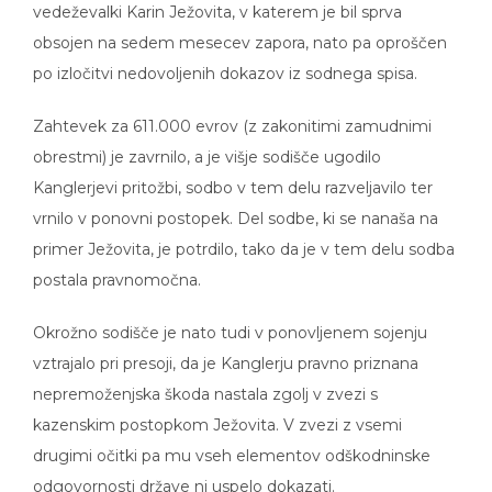
vedeževalki Karin Ježovita, v katerem je bil sprva
obsojen na sedem mesecev zapora, nato pa oproščen
po izločitvi nedovoljenih dokazov iz sodnega spisa.
Zahtevek za 611.000 evrov (z zakonitimi zamudnimi
obrestmi) je zavrnilo, a je višje sodišče ugodilo
Kanglerjevi pritožbi, sodbo v tem delu razveljavilo ter
vrnilo v ponovni postopek. Del sodbe, ki se nanaša na
primer Ježovita, je potrdilo, tako da je v tem delu sodba
postala pravnomočna.
Okrožno sodišče je nato tudi v ponovljenem sojenju
vztrajalo pri presoji, da je Kanglerju pravno priznana
nepremoženjska škoda nastala zgolj v zvezi s
kazenskim postopkom Ježovita. V zvezi z vsemi
drugimi očitki pa mu vseh elementov odškodninske
odgovornosti države ni uspelo dokazati.