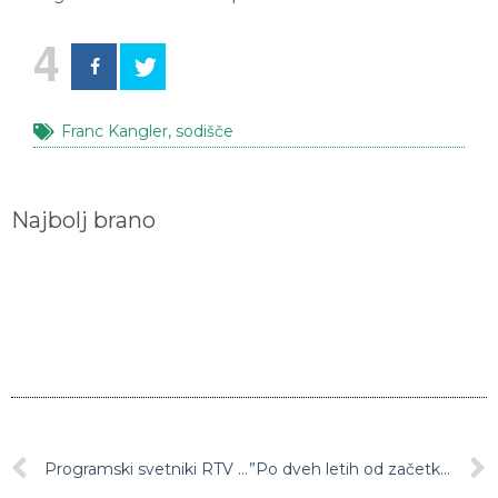
4
Franc Kangler
,
sodišče
Najbolj brano
Programski svetniki RTV kljub prenehanju mandata zaznamovali prihodnje leto: Oddaje Studio City ne bo nazaj, vrača se le Globus
”Po dveh letih od začetka gradnje tretje razvojne osi na Koroškem ni zgrajen niti meter hitre ceste!”