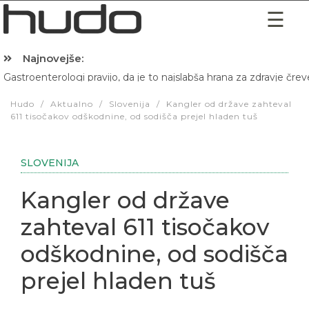
Najnovejše:
Gastroenterologi pravijo, da je to najslabša hrana za zdravje črev
Hibernacijska dieta: Zakaj je pred spanjem dobro pojesti žlico 
Hudo
/
Aktualno
/
Slovenija
/
Kangler od države zahteval
611 tisočakov odškodnine, od sodišča prejel hladen tuš
SLOVENIJA
Kangler od države
zahteval 611 tisočakov
odškodnine, od sodišča
prejel hladen tuš