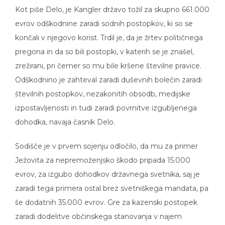
Kot piše Delo, je Kangler državo tožil za skupno 661.000
evrov odškodnine zaradi sodnih postopkov, ki so se
končali v njegovo korist. Trdil je, da je žrtev političnega
pregona in da so bili postopki, v katerih se je znašel,
zrežirani, pri čemer so mu bile kršene številne pravice.
Odškodnino je zahteval zaradi duševnih bolečin zaradi
številnih postopkov, nezakonitih obsodb, medijske
izpostavljenosti in tudi zaradi povrnitve izgubljenega
dohodka, navaja časnik Delo.
Sodišče je v prvem sojenju odločilo, da mu za primer
Ježovita za nepremoženjsko škodo pripada 15.000
evrov, za izgubo dohodkov državnega svetnika, saj je
zaradi tega primera ostal brez svetniškega mandata, pa
še dodatnih 35.000 evrov. Gre za kazenski postopek
zaradi dodelitve občinskega stanovanja v najem