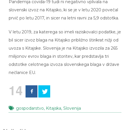
slovenski izvoz na Kitajsko, ki se je v letu 2020 povečal
prvič po letu 2017, in sicer na letni ravni za 5,9 odstotka.
V letu 2019, za katerega so imeli raziskovalci podatke, je
bil sicer izvoz blaga na Kitajsko približno štirikrat nižji od
uvoza s Kitajske. Slovenija je na Kitajsko izvozila za 265
milijonov evrov blaga in storitev, kar predstavlja tri
odstotke celotnega izvoza slovenskega blaga v države
nečlanice EU.
14
gospodarstvo
,
Kitajska
,
Slovenija
Najbolj brano