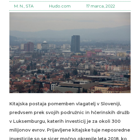
M. N., STA
Hudo.com
17 marca, 2022
Kitajska postaja pomemben vlagatelj v Sloveniji,
predvsem prek svojih podružnic in hčerinskih družb
v Luksemburgu, katerih investicij je za okoli 300
milijonov evrov. Prijavljene kitajske tuje neposredne
investicije so se sicer močno okrepile leta 2018, ko