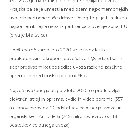
Kitajska pa se je umestila med osem najpomembnejših
uvoznih partneric naše države. Poleg tega je bila druga
najpomembnejša uvozna partnerica Slovenije zunaj EU
(prva je bila Švica).
Upoštevajoč samo leto 2020 se je uvoz kljub
protikoronskim ukrepom povečal za 17,8 odstotka, in
sicer predvsem kot posledica uvoza različne zaščitne
opreme in medicinskih pripomočkov.
Največ uvoženega blaga v letu 2020 so predstavljali
električni stroji in oprema, avdio in video oprema (357
milijonov evrov oz. 26 odstotkov celotnega uvoza) in
organski kemični izdelki (245 milijonov evrov oz. 18
odstotkov celotnega uvoza).
Pandemija covida-19 tudi ni negativno vplivala na