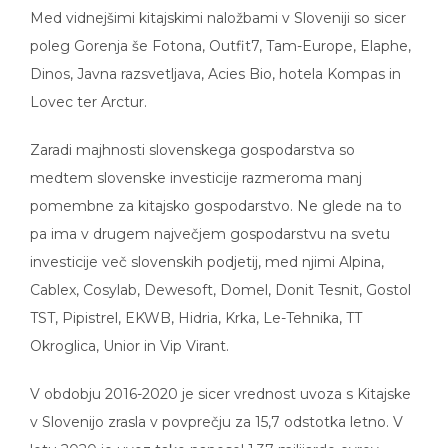
Med vidnejšimi kitajskimi naložbami v Sloveniji so sicer
poleg Gorenja še Fotona, Outfit7, Tam-Europe, Elaphe,
Dinos, Javna razsvetljava, Acies Bio, hotela Kompas in
Lovec ter Arctur.
Zaradi majhnosti slovenskega gospodarstva so
medtem slovenske investicije razmeroma manj
pomembne za kitajsko gospodarstvo. Ne glede na to
pa ima v drugem največjem gospodarstvu na svetu
investicije več slovenskih podjetij, med njimi Alpina,
Cablex, Cosylab, Dewesoft, Domel, Donit Tesnit, Gostol
TST, Pipistrel, EKWB, Hidria, Krka, Le-Tehnika, TT
Okroglica, Unior in Vip Virant.
V obdobju 2016-2020 je sicer vrednost uvoza s Kitajske
v Slovenijo zrasla v povprečju za 15,7 odstotka letno. V
letu 2020 je uvoz tako nanesel 1,37 milijarde evrov,