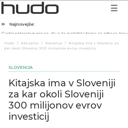
Najnovejše:
Hibernacijska dieta: Zakaj je pred spanjem dobro pojesti žlico 
Hudo
/
Aktualno
/
Slovenija
/
Kitajska ima v Sloveniji za
kar okoli Sloveniji 300 milijonov evrov investicij
SLOVENIJA
Kitajska ima v Sloveniji
za kar okoli Sloveniji
300 milijonov evrov
investicij