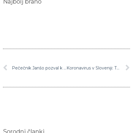
Pečečnik Janšo pozval k pospešitvi in poenostavitvi postopkov za zaposlovanje ukrajinskih beguncev
Koronavirus v Sloveniji: Takšne so četrtkove številke
Sorodni članki