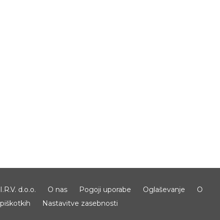
I.R.V. d.o.o.
O nas
Pogoji uporabe
Oglaševanje
O
piškotkih
Nastavitve zasebnosti