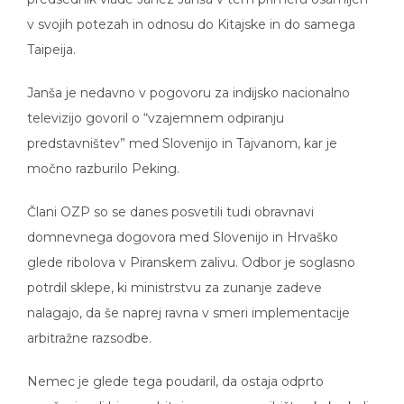
v svojih potezah in odnosu do Kitajske in do samega
Taipeija.
Janša je nedavno v pogovoru za indijsko nacionalno
televizijo govoril o “vzajemnem odpiranju
predstavništev” med Slovenijo in Tajvanom, kar je
močno razburilo Peking.
Člani OZP so se danes posvetili tudi obravnavi
domnevnega dogovora med Slovenijo in Hrvaško
glede ribolova v Piranskem zalivu. Odbor je soglasno
potrdil sklepe, ki ministrstvu za zunanje zadeve
nalagajo, da še naprej ravna v smeri implementacije
arbitražne razsodbe.
Nemec je glede tega poudaril, da ostaja odprto