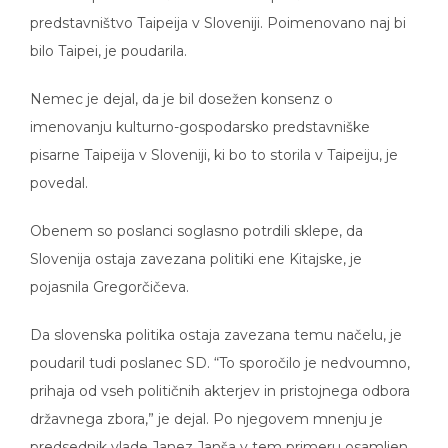
predstavništvo Taipeija v Sloveniji. Poimenovano naj bi
bilo Taipei, je poudarila.
Nemec je dejal, da je bil dosežen konsenz o
imenovanju kulturno-gospodarsko predstavniške
pisarne Taipeija v Sloveniji, ki bo to storila v Taipeiju, je
povedal.
Obenem so poslanci soglasno potrdili sklepe, da
Slovenija ostaja zavezana politiki ene Kitajske, je
pojasnila Gregorčičeva.
Da slovenska politika ostaja zavezana temu načelu, je
poudaril tudi poslanec SD. “To sporočilo je nedvoumno,
prihaja od vseh političnih akterjev in pristojnega odbora
državnega zbora,” je dejal. Po njegovem mnenju je
predsednik vlade Janez Janša v tem primeru osamljen