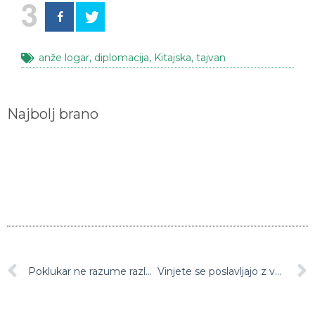
3
anže logar
,
diplomacija
,
Kitajska
,
tajvan
Najbolj brano
Poklukar ne razume razlogov za stavko sindikatov zdravstva in socialnega varstva
Vinjete se poslavljajo z vetrobranskih stekel