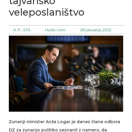
tajvansko
veleposlaništvo
A. P., STA
Hudo.com
28 januarja, 2022
Zunanji minister Anže Logar je danes člane odbora
DZ za zunanjo politiko seznanil z namero, da