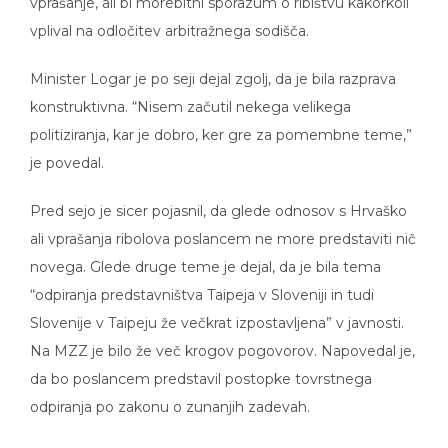
vprašanje, ali bi morebitni sporazum o ribištvu kakorkoli
vplival na odločitev arbitražnega sodišča.
Minister Logar je po seji dejal zgolj, da je bila razprava
konstruktivna. “Nisem začutil nekega velikega
politiziranja, kar je dobro, ker gre za pomembne teme,”
je povedal.
Pred sejo je sicer pojasnil, da glede odnosov s Hrvaško
ali vprašanja ribolova poslancem ne more predstaviti nič
novega. Glede druge teme je dejal, da je bila tema
“odpiranja predstavništva Taipeja v Sloveniji in tudi
Slovenije v Taipeju že večkrat izpostavljena” v javnosti.
Na MZZ je bilo že več krogov pogovorov. Napovedal je,
da bo poslancem predstavil postopke tovrstnega
odpiranja po zakonu o zunanjih zadevah.