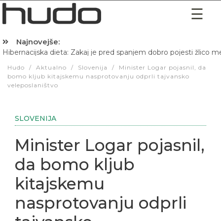
Najnovejše:
Hibernacijska dieta: Zakaj je pred spanjem dobro pojesti žlico 
Hudo
/
Aktualno
/
Slovenija
/
Minister Logar pojasnil, da
bomo kljub kitajskemu nasprotovanju odprli tajvansko
veleposlaništvo
SLOVENIJA
Minister Logar pojasnil,
da bomo kljub
kitajskemu
nasprotovanju odprli