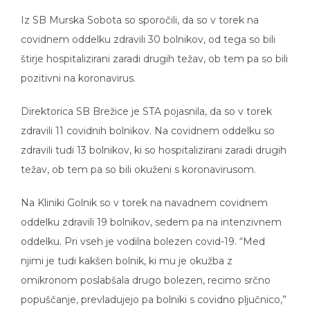
Iz SB Murska Sobota so sporočili, da so v torek na
covidnem oddelku zdravili 30 bolnikov, od tega so bili
štirje hospitalizirani zaradi drugih težav, ob tem pa so bili
pozitivni na koronavirus.
Direktorica SB Brežice je STA pojasnila, da so v torek
zdravili 11 covidnih bolnikov. Na covidnem oddelku so
zdravili tudi 13 bolnikov, ki so hospitalizirani zaradi drugih
težav, ob tem pa so bili okuženi s koronavirusom.
Na Kliniki Golnik so v torek na navadnem covidnem
oddelku zdravili 19 bolnikov, sedem pa na intenzivnem
oddelku. Pri vseh je vodilna bolezen covid-19. “Med
njimi je tudi kakšen bolnik, ki mu je okužba z
omikronom poslabšala drugo bolezen, recimo srčno
popuščanje, prevladujejo pa bolniki s covidno pljučnico,”