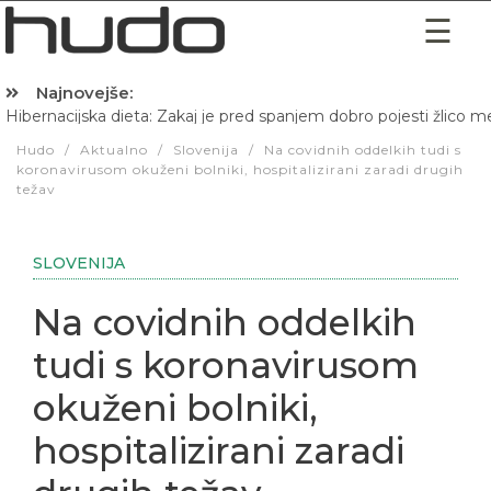
Najnovejše:
Hibernacijska dieta: Zakaj je pred spanjem dobro pojesti žlico 
Hudo
/
Aktualno
/
Slovenija
/
Na covidnih oddelkih tudi s
koronavirusom okuženi bolniki, hospitalizirani zaradi drugih
težav
SLOVENIJA
Na covidnih oddelkih
tudi s koronavirusom
okuženi bolniki,
hospitalizirani zaradi