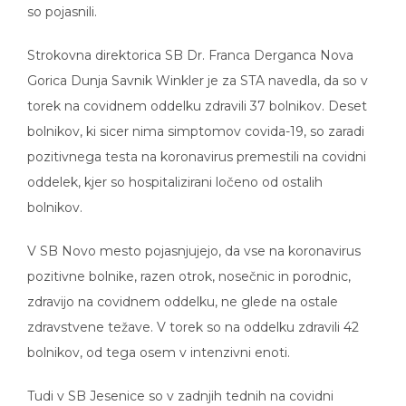
so pojasnili.
Strokovna direktorica SB Dr. Franca Derganca Nova
Gorica Dunja Savnik Winkler je za STA navedla, da so v
torek na covidnem oddelku zdravili 37 bolnikov. Deset
bolnikov, ki sicer nima simptomov covida-19, so zaradi
pozitivnega testa na koronavirus premestili na covidni
oddelek, kjer so hospitalizirani ločeno od ostalih
bolnikov.
V SB Novo mesto pojasnjujejo, da vse na koronavirus
pozitivne bolnike, razen otrok, nosečnic in porodnic,
zdravijo na covidnem oddelku, ne glede na ostale
zdravstvene težave. V torek so na oddelku zdravili 42
bolnikov, od tega osem v intenzivni enoti.
Tudi v SB Jesenice so v zadnjih tednih na covidni