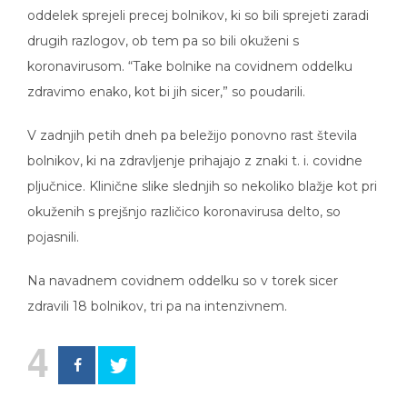
oddelek sprejeli precej bolnikov, ki so bili sprejeti zaradi
drugih razlogov, ob tem pa so bili okuženi s
koronavirusom. “Take bolnike na covidnem oddelku
zdravimo enako, kot bi jih sicer,” so poudarili.
V zadnjih petih dneh pa beležijo ponovno rast števila
bolnikov, ki na zdravljenje prihajajo z znaki t. i. covidne
pljučnice. Klinične slike slednjih so nekoliko blažje kot pri
okuženih s prejšnjo različico koronavirusa delto, so
pojasnili.
Na navadnem covidnem oddelku so v torek sicer
zdravili 18 bolnikov, tri pa na intenzivnem.
4