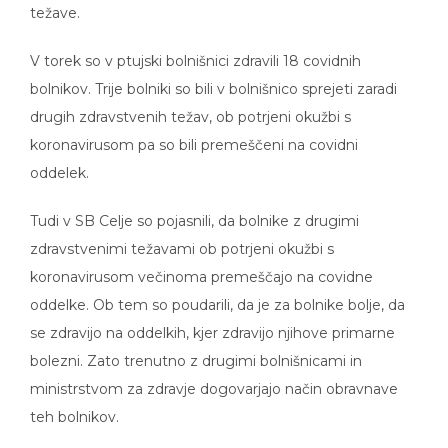
težave.
V torek so v ptujski bolnišnici zdravili 18 covidnih
bolnikov. Trije bolniki so bili v bolnišnico sprejeti zaradi
drugih zdravstvenih težav, ob potrjeni okužbi s
koronavirusom pa so bili premeščeni na covidni
oddelek.
Tudi v SB Celje so pojasnili, da bolnike z drugimi
zdravstvenimi težavami ob potrjeni okužbi s
koronavirusom večinoma premeščajo na covidne
oddelke. Ob tem so poudarili, da je za bolnike bolje, da
se zdravijo na oddelkih, kjer zdravijo njihove primarne
bolezni. Zato trenutno z drugimi bolnišnicami in
ministrstvom za zdravje dogovarjajo način obravnave
teh bolnikov.