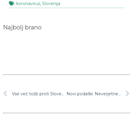
koronavirus
,
Slovenija
Najbolj brano
Vse več tožb proti Sloveniji na ESČP
Novi podatki: Neverjetne številke okuženih!