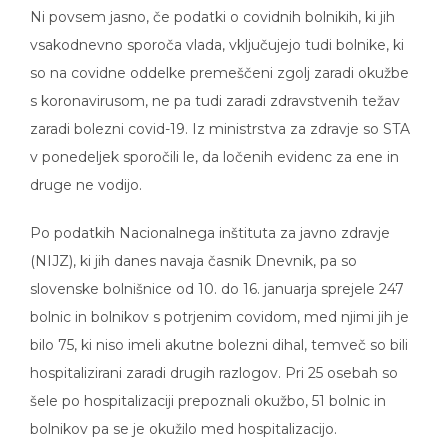
Ni povsem jasno, če podatki o covidnih bolnikih, ki jih
vsakodnevno sporoča vlada, vključujejo tudi bolnike, ki
so na covidne oddelke premeščeni zgolj zaradi okužbe
s koronavirusom, ne pa tudi zaradi zdravstvenih težav
zaradi bolezni covid-19. Iz ministrstva za zdravje so STA
v ponedeljek sporočili le, da ločenih evidenc za ene in
druge ne vodijo.
Po podatkih Nacionalnega inštituta za javno zdravje
(NIJZ), ki jih danes navaja časnik Dnevnik, pa so
slovenske bolnišnice od 10. do 16. januarja sprejele 247
bolnic in bolnikov s potrjenim covidom, med njimi jih je
bilo 75, ki niso imeli akutne bolezni dihal, temveč so bili
hospitalizirani zaradi drugih razlogov. Pri 25 osebah so
šele po hospitalizaciji prepoznali okužbo, 51 bolnic in
bolnikov pa se je okužilo med hospitalizacijo.