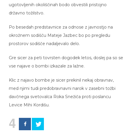
ugotovljenih okoliščinah bodo obvestili pristojno
državno tožilstvo.
Po besedah predstavnice za odnose z javnostjo na
okrožnem sodišču Mateje Jazbec bo po pregledu
prostorov sodišče nadaljevalo delo.
Gre sicer za peti tovrsten dogodek letos, doslej pa so se
vse najave o bombi izkazale za lažne.
Klic z najavo bombe je sicer prekinil nekaj obravnav,
med njimi tudi predobravnavni narok v zasebni tožbi
davčnega svetovalca Roka Snežiča proti poslancu
Levice Mihi Kordišu.
4