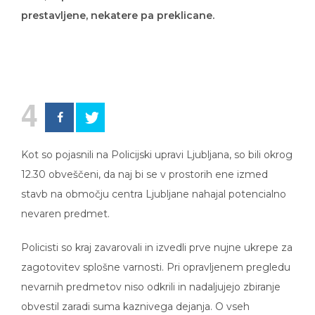
prestavljene, nekatere pa preklicane.
4
Kot so pojasnili na Policijski upravi Ljubljana, so bili okrog
12.30 obveščeni, da naj bi se v prostorih ene izmed
stavb na območju centra Ljubljane nahajal potencialno
nevaren predmet.
Policisti so kraj zavarovali in izvedli prve nujne ukrepe za
zagotovitev splošne varnosti. Pri opravljenem pregledu
nevarnih predmetov niso odkrili in nadaljujejo zbiranje
obvestil zaradi suma kaznivega dejanja. O vseh