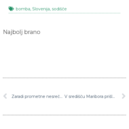
bomba
,
Slovenija
,
sodišče
Najbolj brano
Zaradi prometne nesreče zaprta primorska avtocesta
V središču Maribora prišlo do izpusta večje količine plina