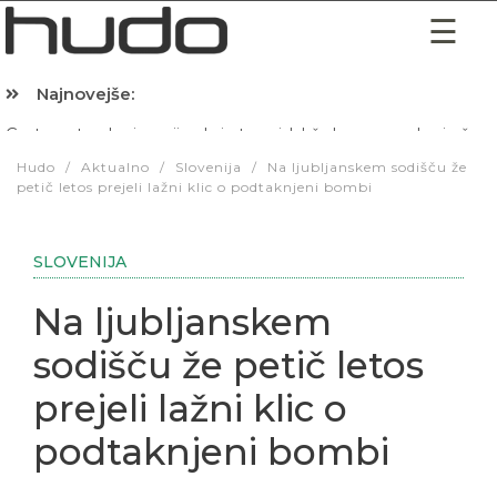
Najnovejše:
Hibernacijska dieta: Zakaj je pred spanjem dobro pojesti žlico 
Hudo
/
Aktualno
/
Slovenija
/
Na ljubljanskem sodišču že
petič letos prejeli lažni klic o podtaknjeni bombi
SLOVENIJA
Na ljubljanskem
sodišču že petič letos
prejeli lažni klic o
podtaknjeni bombi