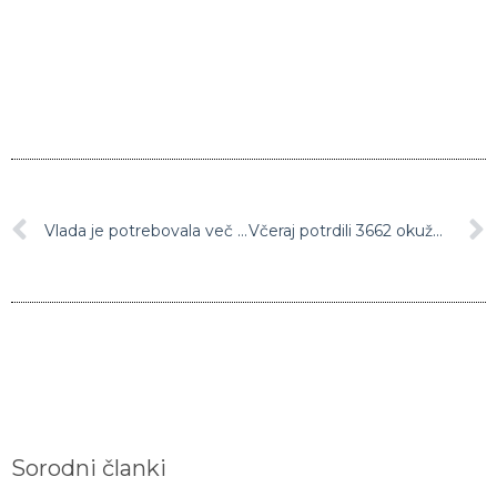
Vlada je potrebovala več kot 5 ur razprave, da so določili te nove ukrepe
Včeraj potrdili 3662 okužb z novim koronavirusom
Sorodni članki