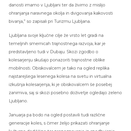
danosti imamo v Ljubljani ter da živimo z mislijo
ohranjanja naravnega okolja in dvigovanja kakovosti
bivanja,” so zapisali pri Turizmu Ljubljana.
Ljubljana svoje ključne cilje že vrsto let gradi na
temeljnih smernicah trajnostnega razvoja, kar je
predstavljeno tudi v Dubaju. Skozi zgodbo o
kolesarjenju skušajo ponazoriti trajnostne oblike
mobilnosti. Obiskovalcem je tako na ogled replika
najstarejšega lesenega kolesa na svetu in virtualna
izkušnja kolesarjenja, ki je obiskovalcem še posebej
zanimiva, saj si skozi posebno doživetje ogledajo zeleno
Ljubljano.
Januarja pa bodo na ogled postavili tudi različne
generacije koles, s čimer želijo prikazati ohranjanje
kulturne dediščine ter prepoznavanje in spodbujanje