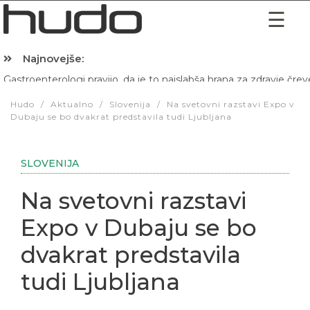
Najnovejše:
Hibernacijska dieta: Zakaj je pred spanjem dobro pojesti žlico 
Hudo
/
Aktualno
/
Slovenija
/
Na svetovni razstavi Expo v
Dubaju se bo dvakrat predstavila tudi Ljubljana
SLOVENIJA
Na svetovni razstavi
Expo v Dubaju se bo
dvakrat predstavila
tudi Ljubljana