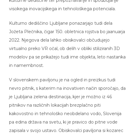
visokega inovacijskega in tehnološkega potenciala.
Kulturno dediščino Ljubljane ponazarjajo tudi dela
Jožeta Plečnika, čigar 150. obletnica rojstva bo jaanuarja
2022. Njegova dela lahko obiskovalci občudujejo
virtualno preko VR očal, ob delih v obliki stiliziranih 3D
modelov pa se prikažejo tudi ime objekta, leto nastanka
in namembnost.
V slovenskem paviljonu je na ogled in preizkus tudi
nevro pitnik, s katerim na inovativen način sporočajo, da
je Ljubljana zelena destinacija, kjer je možno iz 46
pitnikov na različnih lokacijah brezplačno piti
kakovostno in tehnološko neobdelano vodo, Slovenija
pa edina država na svetu, ki je pravico do pitne vode
zapisala v svojo ustavo. Obiskovalci paviljona si kozarec
vode natočijo kar s pomočjo misli in koncentracije.