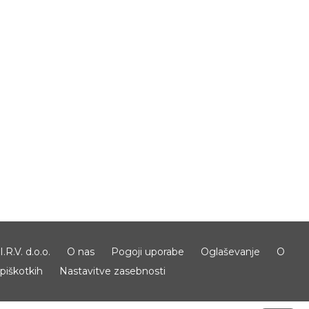
I.R.V. d.o.o.
O nas
Pogoji uporabe
Oglaševanje
O
piškotkih
Nastavitve zasebnosti