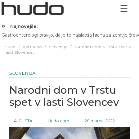
Najnovejše:
Gastroenterologi pravijo, da je to najslabša hrana za zdravje črev
Hibernacijska dieta: Zakaj je pred spanjem dobro pojesti žlico 
Hudo
/
Aktualno
/
Slovenija
/
Narodni dom v Trstu spet v
lasti Slovencev
SLOVENIJA
Narodni dom v Trstu
spet v lasti Slovencev
A. G., STA
Hudo.com
28 marca, 2022