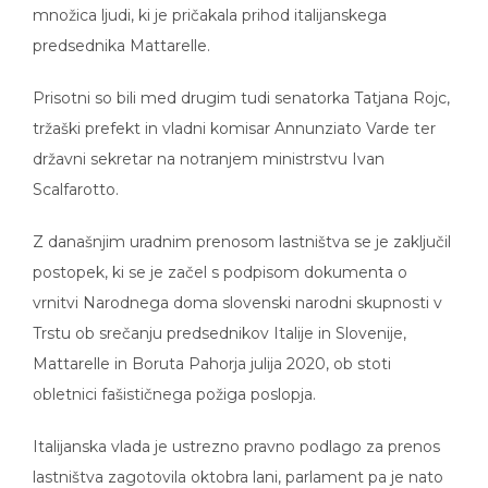
množica ljudi, ki je pričakala prihod italijanskega
predsednika Mattarelle.
Prisotni so bili med drugim tudi senatorka Tatjana Rojc,
tržaški prefekt in vladni komisar Annunziato Varde ter
državni sekretar na notranjem ministrstvu Ivan
Scalfarotto.
Z današnjim uradnim prenosom lastništva se je zaključil
postopek, ki se je začel s podpisom dokumenta o
vrnitvi Narodnega doma slovenski narodni skupnosti v
Trstu ob srečanju predsednikov Italije in Slovenije,
Mattarelle in Boruta Pahorja julija 2020, ob stoti
obletnici fašističnega požiga poslopja.
Italijanska vlada je ustrezno pravno podlago za prenos
lastništva zagotovila oktobra lani, parlament pa je nato