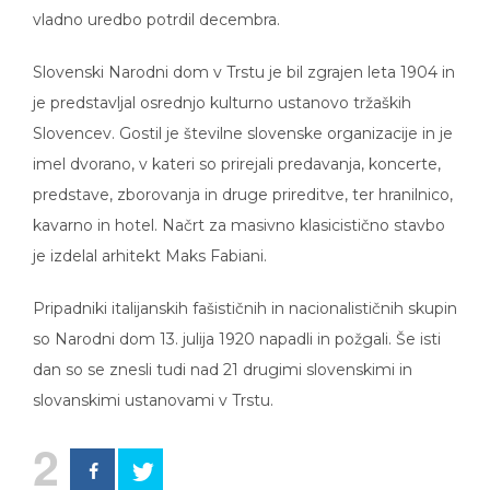
vladno uredbo potrdil decembra.
Slovenski Narodni dom v Trstu je bil zgrajen leta 1904 in
je predstavljal osrednjo kulturno ustanovo tržaških
Slovencev. Gostil je številne slovenske organizacije in je
imel dvorano, v kateri so prirejali predavanja, koncerte,
predstave, zborovanja in druge prireditve, ter hranilnico,
kavarno in hotel. Načrt za masivno klasicistično stavbo
je izdelal arhitekt Maks Fabiani.
Pripadniki italijanskih fašističnih in nacionalističnih skupin
so Narodni dom 13. julija 1920 napadli in požgali. Še isti
dan so se znesli tudi nad 21 drugimi slovenskimi in
slovanskimi ustanovami v Trstu.
2