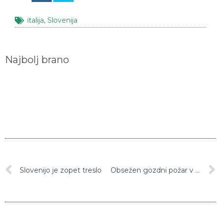
italija
,
Slovenija
Najbolj brano
Slovenijo je zopet treslo
Obsežen gozdni požar v okolici Preddvora, pohodniki naj se izogibaju območju