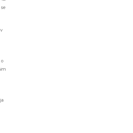
 se
 v
 o
nim
ja