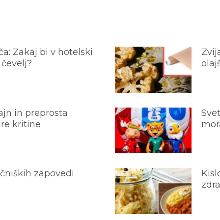
a: Zakaj bi v hotelski
Zvij
 čevelj?
olaj
jn in preprosta
Svet
e kritine
mora
ečniških zapovedi
Kisl
zdra