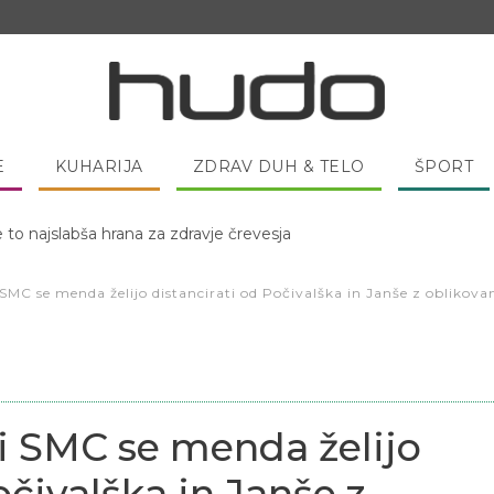
E
KUHARIJA
ZDRAV DUH & TELO
ŠPORT
 pred spanjem dobro pojesti žlico medu?
 SMC se menda želijo distancirati od Počivalška in Janše z oblikov
i SMC se menda želijo
očivalška in Janše z