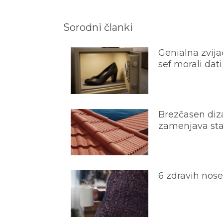
Sorodni članki
Genialna zvijač
sef morali dati
Brezčasen diza
zamenjava star
6 zdravih nos