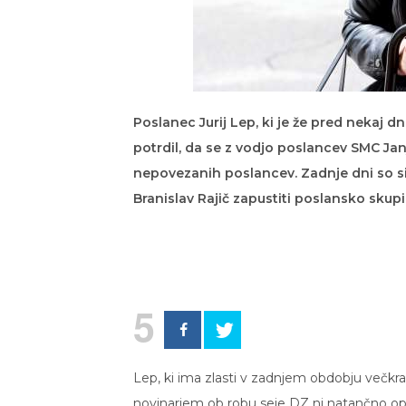
Poslanec Jurij Lep, ki je že pred nekaj 
potrdil, da se z vodjo poslancev SMC Ja
nepovezanih poslancev. Zadnje dni so sic
Branislav Rajič zapustiti poslansko skup
5
Lep, ki ima zlasti v zadnjem obdobju večkrat
novinarjem ob robu seje DZ ni natančno opred