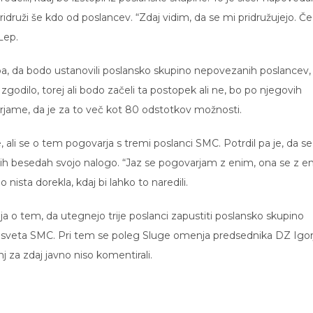
 pridruži še kdo od poslancev. “Zdaj vidim, da se mi pridružujejo. Če
Lep.
 pa, da bodo ustanovili poslansko skupino nepovezanih poslancev,
o zgodilo, torej ali bodo začeli ta postopek ali ne, bo po njegovih
jame, da je za to več kot 80 odstotkov možnosti.
e, ali se o tem pogovarja s tremi poslanci SMC. Potrdil pa je, da se
ih besedah svojo nalogo. “Jaz se pogovarjam z enim, ona se z e
 nista dorekla, kdaj bi lahko to naredili.
nja o tem, da utegnejo trije poslanci zapustiti poslansko skupino
o sveta SMC. Pri tem se poleg Sluge omenja predsednika DZ Igor
j za zdaj javno niso komentirali.