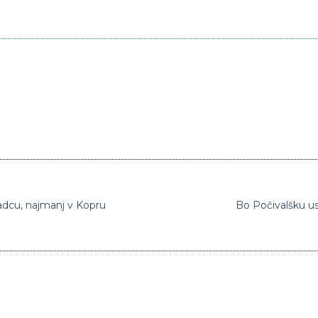
adcu, najmanj v Kopru
Bo Počivalšku us