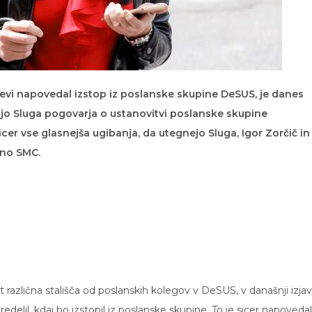
dnevi napovedal izstop iz poslanske skupine DeSUS, je danes
njo Sluga pogovarja o ustanovitvi poslanske skupine
er vse glasnejša ugibanja, da utegnejo Sluga, Igor Zorčič in
ino SMC.
 različna stališča od poslanskih kolegov v DeSUS, v današnji izjav
elil, kdaj bo izstopil iz poslanske skupine. To je sicer napovedal 