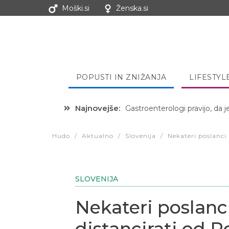
Moški.si
Ženska.si
POPUSTI IN ZNIŽANJA
LIFESTYL
Najnovejše:
Hibernacijska dieta: Zakaj je
Hudo
/
Aktualno
/
Slovenija
/
Nekateri poslanci
SLOVENIJA
Nekateri poslanc
distancirati od P