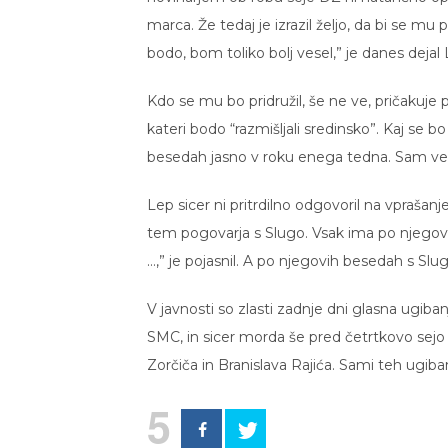
marca. Že tedaj je izrazil željo, da bi se mu
bodo, bom toliko bolj vesel,” je danes dejal 
Kdo se mu bo pridružil, še ne ve, pričakuje
kateri bodo “razmišljali sredinsko”. Kaj se b
besedah jasno v roku enega tedna. Sam ver
Lep sicer ni pritrdilno odgovoril na vprašanj
tem pogovarja s Slugo. Vsak ima po njegov
…,” je pojasnil. A po njegovih besedah s Slugo
V javnosti so zlasti zadnje dni glasna ugiba
SMC, in sicer morda še pred četrtkovo sej
Zorčiča in Branislava Rajića. Sami teh ugiban
5