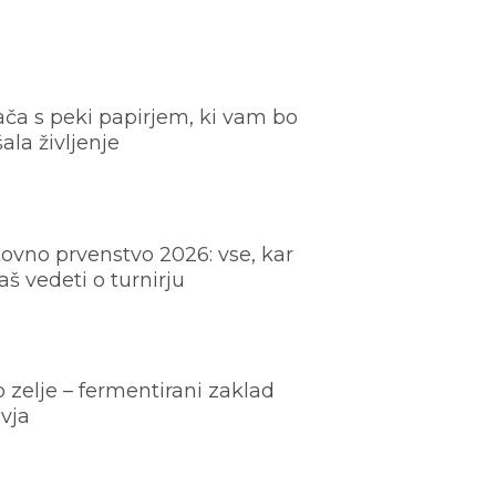
ača s peki papirjem, ki vam bo
šala življenje
ovno prvenstvo 2026: vse, kar
š vedeti o turnirju
o zelje – fermentirani zaklad
vja