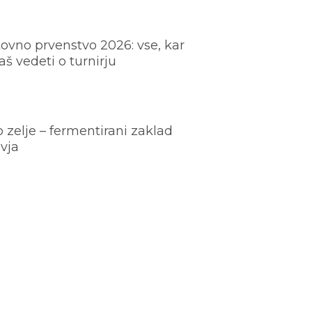
ovno prvenstvo 2026: vse, kar
š vedeti o turnirju
o zelje – fermentirani zaklad
vja