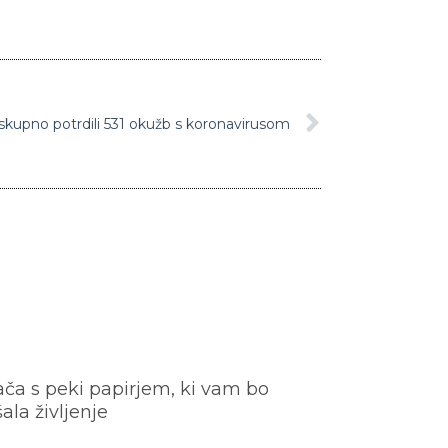
 skupno potrdili 531 okužb s koronavirusom
ača s peki papirjem, ki vam bo
šala življenje