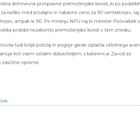
 višina domnevne protipravne premoženjske koristi, ki po podatki
i za razliko med prodajno in nabavno ceno za 90 ventilatorjev, saj
atorjev, ampak le 90. Po mnenju NPU naj bi minister Počivalšek s
stika pridobil nezakonito premoženjsko korist v tem znesku.
tovila tudi boljši položaj in pogoje glede izplačila celotnega avan
ancije kot vsem ostalim dobaviteljem, s katerimi je Zavod za
i zaščitne opreme.
lšek