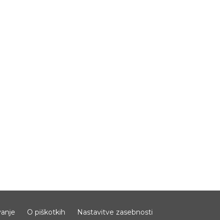
anje
O piškotkih
Nastavitve zasebnosti