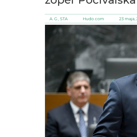
A. G., STA
Hudo.com
23 maja,