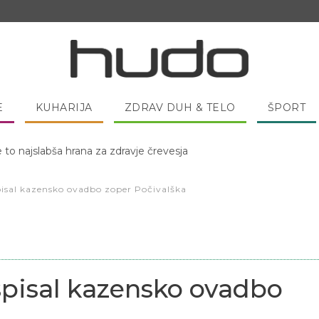
E
KUHARIJA
ZDRAV DUH & TELO
ŠPORT
 pred spanjem dobro pojesti žlico medu?
isal kazensko ovadbo zoper Počivalška
pisal kazensko ovadbo