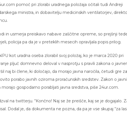
4ur.com pomoč pri zlorabi uradnega položaja očitali tudi Andreji
rskega ministra, in dobavitelju medicinskih ventilatorjev, direkto
ncu.
odi in usmerja preiskavo nabave zaščitne opreme, so prejšnji ted
li, policija pa da je v preteklih mesecih opravljala popis prilog.
PU kot uradna oseba zlorabil svoj položaj, ko je marca 2020 pri
anje pljuč domnevno deloval v nasprotju s pravili zakona o javn
il naj bi člene, ki določajo, da morajo javna naročila, četudi gre z
kovito porabo javnih oziroma proračunskih sredstev. Zakon o javn
 morajo gospodarno porabljati javna sredstva, piše 24ur.com.
val na twitterju. “Končno! Naj se že preišče, kaj se je dogajalo. Z
pisal. Dodal je, da dokumenta ne pozna, da pa je vse skupaj “za la