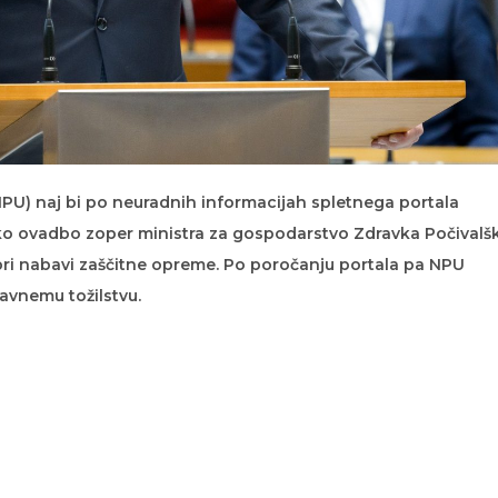
U) naj bi po neuradnih informacijah spletnega portala
ko ovadbo zoper ministra za gospodarstvo Zdravka Počivalš
pri nabavi zaščitne opreme. Po poročanju portala pa NPU
avnemu tožilstvu.