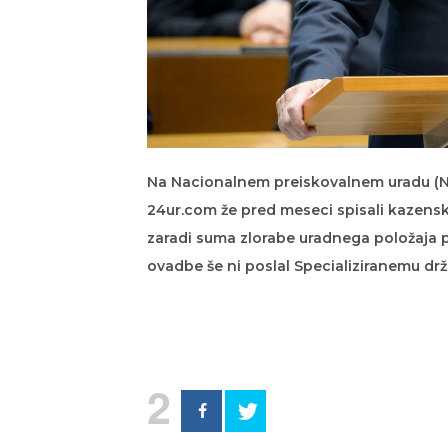
Na Nacionalnem preiskovalnem uradu (NP
24ur.com že pred meseci spisali kazens
zaradi suma zlorabe uradnega položaja 
ovadbe še ni poslal Specializiranemu drž
2