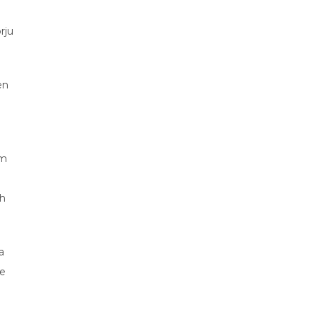
rju
en
em
a
ih
a
se