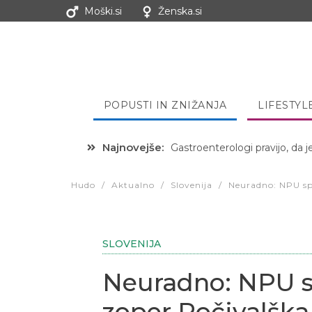
Moški.si
Ženska.si
POPUSTI IN ZNIŽANJA
LIFESTYL
Najnovejše:
Hibernacijska dieta: Zakaj je
Hudo
/
Aktualno
/
Slovenija
/
Neuradno: NPU sp
SLOVENIJA
Neuradno: NPU s
zoper Počivalška