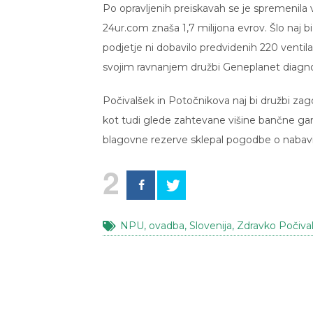
Po opravljenih preiskavah se je spremenila
24ur.com znaša 1,7 milijona evrov. Šlo naj b
podjetje ni dobavilo predvidenih 220 ventil
svojim ravnanjem družbi Geneplanet diagno
Počivalšek in Potočnikova naj bi družbi zago
kot tudi glede zahtevane višine bančne gar
blagovne rezerve sklepal pogodbe o nabav
2
NPU
,
ovadba
,
Slovenija
,
Zdravko Počiva