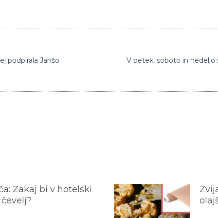
rej podpirala Janšo
V petek, soboto in nedeljo
a: Zakaj bi v hotelski
Zvij
 čevelj?
olaj