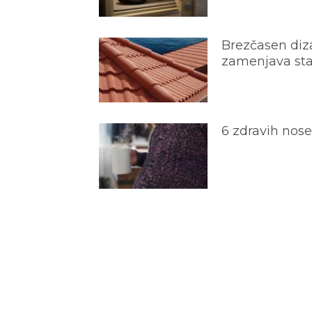
Brezčasen diza
zamenjava star
6 zdravih nos