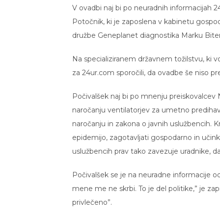
V ovadbi naj bi po neuradnih informacijah 2
Potočnik, ki je zaposlena v kabinetu gospoda
družbe Geneplanet diagnostika Marku Bite
Na specializiranem državnem tožilstvu, ki v
za 24ur.com sporočili, da ovadbe še niso preje
Počivalšek naj bi po mnenju preiskovalcev N
naročanju ventilatorjev za umetno predihav
naročanju in zakona o javnih uslužbencih. Krš
epidemijo, zagotavljati gospodarno in učin
uslužbencih prav tako zavezuje uradnike, da
Počivalšek se je na neuradne informacije odz
mene me ne skrbi. To je del politike,” je za
privlečeno”.