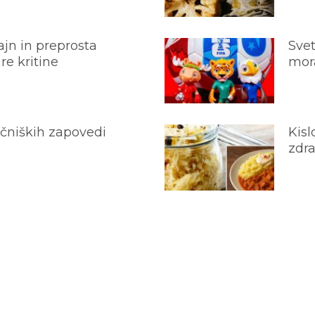
jn in preprosta
Svet
e kritine
mora
ečniških zapovedi
Kisl
zdra