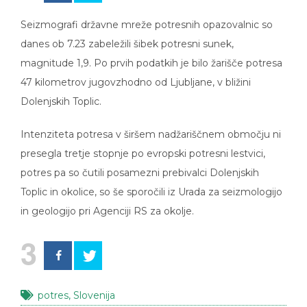
Seizmografi državne mreže potresnih opazovalnic so
danes ob 7.23 zabeležili šibek potresni sunek,
magnitude 1,9. Po prvih podatkih je bilo žarišče potresa
47 kilometrov jugovzhodno od Ljubljane, v bližini
Dolenjskih Toplic.
Intenziteta potresa v širšem nadžariščnem območju ni
presegla tretje stopnje po evropski potresni lestvici,
potres pa so čutili posamezni prebivalci Dolenjskih
Toplic in okolice, so še sporočili iz Urada za seizmologijo
in geologijo pri Agenciji RS za okolje.
3
potres
,
Slovenija