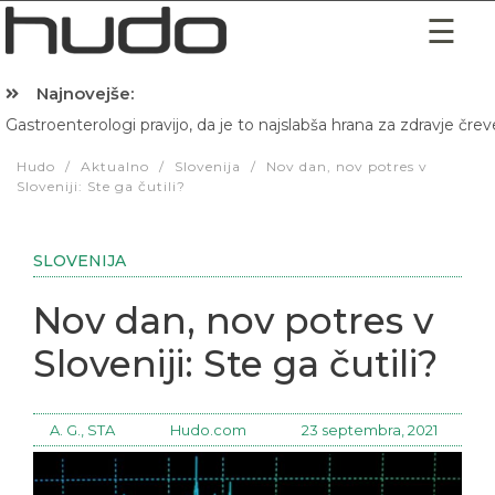
Najnovejše:
Gastroenterologi pravijo, da je to najslabša hrana za zdravje črev
Hibernacijska dieta: Zakaj je pred spanjem dobro pojesti žlico 
Hudo
/
Aktualno
/
Slovenija
/
Nov dan, nov potres v
Sloveniji: Ste ga čutili?
SLOVENIJA
Nov dan, nov potres v
Sloveniji: Ste ga čutili?
A. G., STA
Hudo.com
23 septembra, 2021