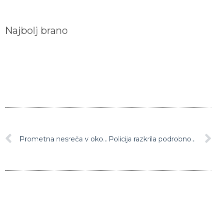
Najbolj brano
Prometna nesreča v okolici Domžal: čelno trčenje usodno za 28-letnega voznika
Policija razkrila podrobnosti o streljanju v ljubljanskem BTC