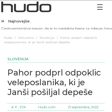
Najnovejše:
Hibernacijska dieta: Zakaj je pred spanjem dobro pojesti žlico 
Hudo
/
Aktualno
/
Slovenija
/
Pahor podprl odpoklic
veleposlanika, ki je Janši pošiljal depeše
SLOVENIJA
Pahor podprl odpoklic
veleposlanika, ki je
Janši pošiljal depeše
A. P., STA
Hudo.com
21 septembra, 2022