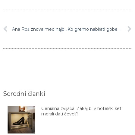
Ana Roš znova med najboljšimi kuharskimi mojstri sveta
Ko gremo nabirati gobe upoštevajmo temeljna pravila ‘gozdnega bontona’
Sorodni članki
Genialna zvijača: Zakaj bi v hotelski sef
morali dati čevelj?