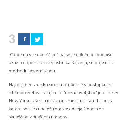
3
“Glede na vse okoliščine” pa se je odločil, da podpiše
ukaz o odpoklicu veleposlanika Kajzerja, so pojasnili v
predsednikovem uradu.
Najbolj predsednika sicer moti, ker se v postopku ni
nihče posvetoval z njim. To “nezadovoljstvo” je danes v
New Yorku izrazil tudi zunanji ministrici Tanji Fajon, s
katero se tam udeležujeta zasedanja Generalne
skupščine Združenih narodov.
“Ocenil je, da bi bilo prav, da se postopek odpoklica