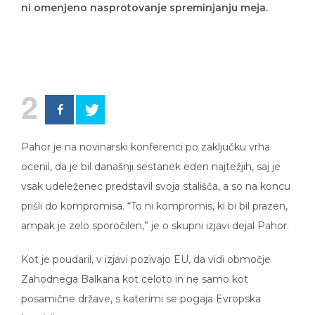
ni omenjeno nasprotovanje spreminjanju meja.
2
Pahor je na novinarski konferenci po zaključku vrha
ocenil, da je bil današnji sestanek eden najtežjih, saj je
vsak udeleženec predstavil svoja stališča, a so na koncu
prišli do kompromisa. “To ni kompromis, ki bi bil prazen,
ampak je zelo sporočilen,” je o skupni izjavi dejal Pahor.
Kot je poudaril, v izjavi pozivajo EU, da vidi območje
Zahodnega Balkana kot celoto in ne samo kot
posamične države, s katerimi se pogaja Evropska