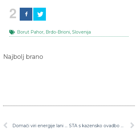
2
Borut Pahor
,
Brdo-Brioni
,
Slovenija
Najbolj brano
Domači viri energije lani pokrili 55 odstotkov potreb
STA s kazensko ovadbo nad direktorja Ukoma Urbanijo