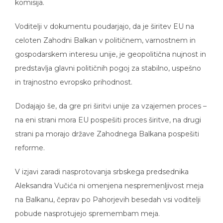
komisija.
Voditelji v dokumentu poudarjajo, da je širitev EU na
celoten Zahodni Balkan v političnem, varnostnem in
gospodarskem interesu unije, je geopolitična nujnost in
predstavlja glavni političnih pogoj za stabilno, uspešno
in trajnostno evropsko prihodnost.
Dodajajo še, da gre pri širitvi unije za vzajemen proces –
na eni strani mora EU pospešiti proces širitve, na drugi
strani pa morajo države Zahodnega Balkana pospešiti
reforme.
V izjavi zaradi nasprotovanja srbskega predsednika
Aleksandra Vučića ni omenjena nespremenljivost meja
na Balkanu, čeprav po Pahorjevih besedah vsi voditelji
pobude nasprotujejo spremembam meja.