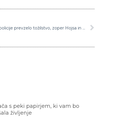
Primer ustanovitve avtocestne policije prevzelo tožilstvo, zoper Hojsa in Vrtovca že napisane kazenske ovadbe
ača s peki papirjem, ki vam bo
šala življenje