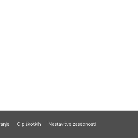
anje
O piškotkih
Nastavitve zasebnosti