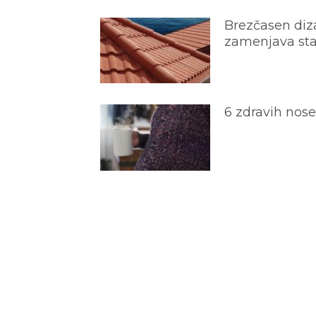
Brezčasen diza
zamenjava star
6 zdravih nos