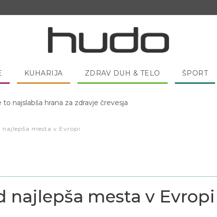
E
KUHARIJA
ZDRAV DUH & TELO
ŠPORT
 pred spanjem dobro pojesti žlico medu?
d najlepša mesta v Evropi
ed najlepša mesta v Evropi