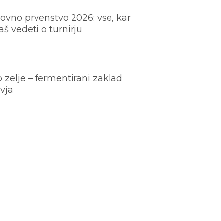
ovno prvenstvo 2026: vse, kar
š vedeti o turnirju
o zelje – fermentirani zaklad
vja