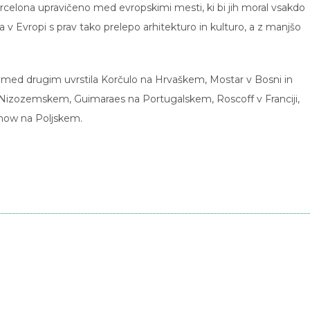
rcelona upravičeno med evropskimi mesti, ki bi jih moral vsakdo
 v Evropi s prav tako prelepo arhitekturo in kulturo, a z manjšo
med drugim uvrstila Korčulo na Hrvaškem, Mostar v Bosni in
na Nizozemskem, Guimaraes na Portugalskem, Roscoff v Franciji,
rnow na Poljskem.