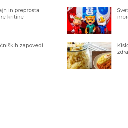
jn in preprosta
Svet
e kritine
mora
ečniških zapovedi
Kisl
zdra