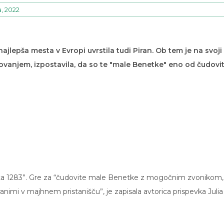
, 2022
jlepša mesta v Evropi uvrstila tudi Piran. Ob tem je na svoji
ovanjem, izpostavila, da so te "male Benetke" eno od čudovi
li leta 1283”. Gre za “čudovite male Benetke z mogočnim zvonikom,
dranimi v majhnem pristanišču”, je zapisala avtorica prispevka Julia