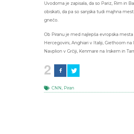
Uvodoma je zapisala, da so Pariz, Rim in Ba
obiskati, da pa so sanjska tudi majhna mesta
gnečo.
Ob Piranu je med najlepša evropska mesta 
Hercegovini, Anghiari v Italiji, Giethoorn 
Navplion v Grčiji, Kenmare na Irskem in Ta
2
CNN
,
Piran