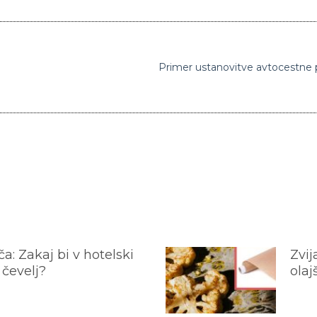
a: Zakaj bi v hotelski
Zvij
 čevelj?
olaj