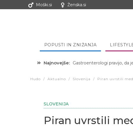
Moški.si
Ženska.si
POPUSTI IN ZNIŽANJA
LIFESTYL
Najnovejše:
Hibernacijska dieta: Zakaj je
Hudo
/
Aktualno
/
Slovenija
/
Piran uvrstili me
SLOVENIJA
Piran uvrstili m