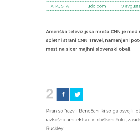
A. P., STA
Hudo.com
9 avgusta
Ameriška televizijska mreža CNN je med na
spletni strani CNN Travel, namenjeni pot
mest na sicer majhni slovenski obali.
2
Piran so “razvili Benečani, ki so ga osvoji
razkošno arhitekturo in ribiškimi čolni, zasi
Buckley.