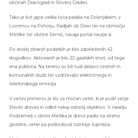
občinah Dravograd in Slovenj Gradec.
Tako je kot jajce velika toča padala na Dolenjskem, v
Lovrencu na Pohorju, Radljah ob Dravi ter na območju
Metlike ter občine Semič, navaja portal neurje.si.
Po doslej zbranih podatkih je bilo zabeleženih 42
dogodkov. Aktiviranih je bilo 22 gasilskih enot, od tega
ena poklicna. Na terenu so bili tudi delavci cestnih in
komunalnih služb ter vzdrževalci električnega in
telefonskega omrežja.
V večini primerov je šlo za močan veter, ki je podrl večje
število dreves in odkril nekaj ostrešij objektov. V naselju
Podzemelj v občini Metlika je drevo padlo na streho
gostilne, veter pa poškodoval ostrešje župnišča.