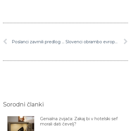
Poslanci zavrnili predlog stranke SDS za razpis posvetovalnega referenduma
Slovenci obrambo evropskih vrednot postavljamo pred cene hrane in goriva
Sorodni članki
Genialna zvijača: Zakaj bi v hotelski sef
morali dati čevelj?