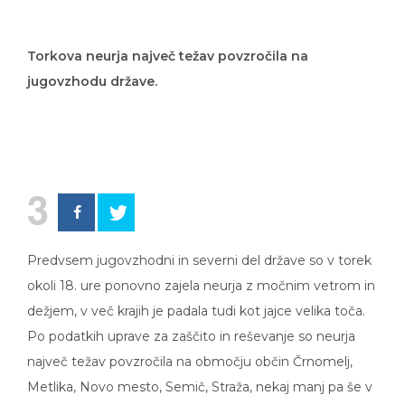
Torkova neurja največ težav povzročila na
jugovzhodu države.
3
Predvsem jugovzhodni in severni del države so v torek
okoli 18. ure ponovno zajela neurja z močnim vetrom in
dežjem, v več krajih je padala tudi kot jajce velika toča.
Po podatkih uprave za zaščito in reševanje so neurja
največ težav povzročila na območju občin Črnomelj,
Metlika, Novo mesto, Semič, Straža, nekaj manj pa še v