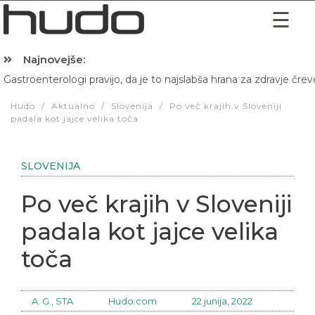
Najnovejše:
Gastroenterologi pravijo, da je to najslabša hrana za zdravje črev
Hibernacijska dieta: Zakaj je pred spanjem dobro pojesti žlico 
Hudo
/
Aktualno
/
Slovenija
/
Po več krajih v Sloveniji
padala kot jajce velika toča
SLOVENIJA
Po več krajih v Sloveniji
padala kot jajce velika
toča
A. G., STA
Hudo.com
22 junija, 2022