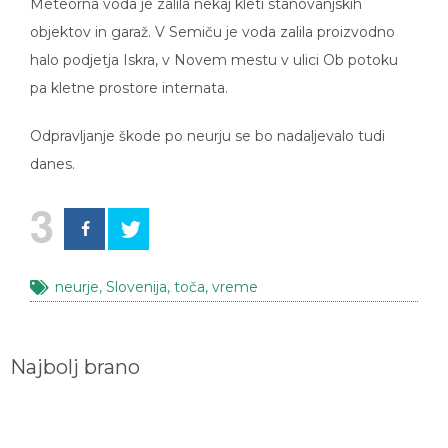
Meteorna voda je zalila nekaj kleti stanovanjskih
objektov in garaž. V Semiču je voda zalila proizvodno
halo podjetja Iskra, v Novem mestu v ulici Ob potoku
pa kletne prostore internata.
Odpravljanje škode po neurju se bo nadaljevalo tudi
danes.
3
neurje
,
Slovenija
,
toča
,
vreme
Najbolj brano