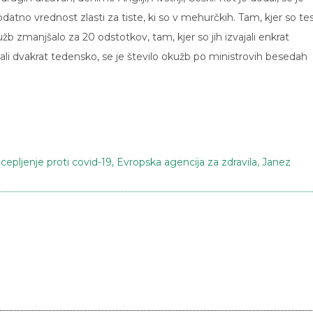
odatno vrednost zlasti za tiste, ki so v mehurčkih. Tam, kjer so te
kužb zmanjšalo za 20 odstotkov, tam, kjer so jih izvajali enkrat
jali dvakrat tedensko, se je število okužb po ministrovih besedah
,
cepljenje proti covid-19
,
Evropska agencija za zdravila
,
Janez