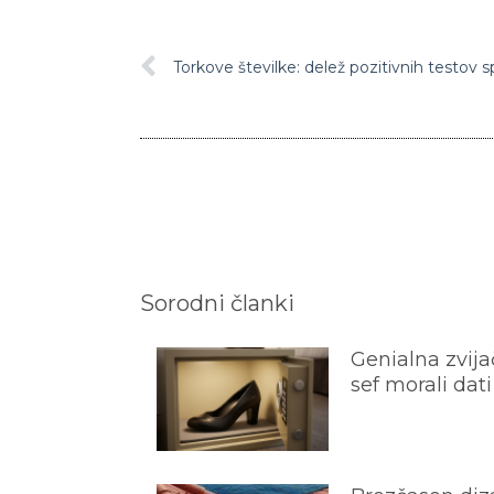
Torkove številke: delež pozitivnih testov s
Sorodni članki
Genialna zvijač
sef morali dati