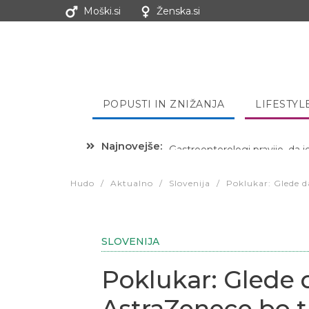
Moški.si
Ženska.si
POPUSTI IN ZNIŽANJA
LIFESTYL
Najnovejše:
Hibernacijska dieta: Zakaj je
Hudo
/
Aktualno
/
Slovenija
/
Poklukar: Glede d
SLOVENIJA
Poklukar: Glede 
AstraZenece bo t