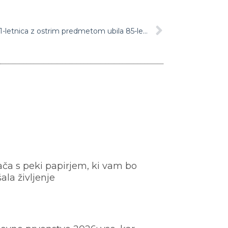
Družinska tragedija v Bertokih: 31-letnica z ostrim predmetom ubila 85-letnico
ača s peki papirjem, ki vam bo
šala življenje