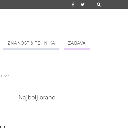
ZNANOST & TEHNIKA
ZABAVA
v Eme
Najbolj brano
ev