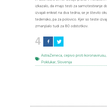
izkazalo, da imajo testi za samotestiranje d
izvajali enkrat na dva tedna, se je število o
tedensko, pa za polovico. Kjer so teste izva
zmanjšalo tudi za 80 odstotkov.
4
AstraZeneca
,
cepivo proti koronavirusu
Poklukar
,
Slovenija