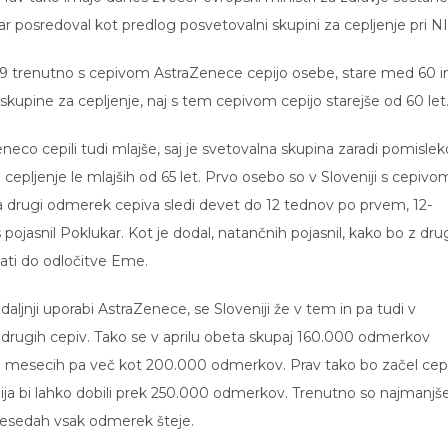
 posredoval kot predlog posvetovalni skupini za cepljenje pri NI
u-19 trenutno s cepivom AstraZenece cepijo osebe, stare med 60 i
skupine za cepljenje, naj s tem cepivom cepijo starejše od 60 let
neco cepili tudi mlajše, saj je svetovalna skupina zaradi pomisle
a cepljenje le mlajših od 65 let. Prvo osebo so v Sloveniji s cepivo
 da drugi odmerek cepiva sledi devet do 12 tednov po prvem, 12-
s pojasnil Poklukar. Kot je dodal, natančnih pojasnil, kako bo z dr
ti do odločitve Eme.
aljnji uporabi AstraZenece, se Sloveniji že v tem in pa tudi v
 drugih cepiv. Tako se v aprilu obeta skupaj 160.000 odmerkov
veh mesecih pa več kot 200.000 odmerkov. Prav tako bo začel cep
ija bi lahko dobili prek 250.000 odmerkov. Trenutno so najmanjš
besedah vsak odmerek šteje.