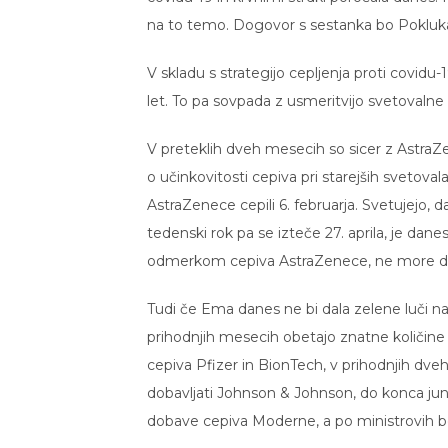
na to temo. Dogovor s sestanka bo Poklukar
V skladu s strategijo cepljenja proti covid
let. To pa sovpada z usmeritvijo svetovalne 
V preteklih dveh mesecih so sicer z AstraZe
o učinkovitosti cepiva pri starejših svetoval
AstraZenece cepili 6. februarja. Svetujejo,
tedenski rok pa se izteče 27. aprila, je dane
odmerkom cepiva AstraZenece, ne more da
Tudi če Ema danes ne bi dala zelene luči nad
prihodnjih mesecih obetajo znatne količine
cepiva Pfizer in BionTech, v prihodnjih d
dobavljati Johnson & Johnson, do konca jun
dobave cepiva Moderne, a po ministrovih 