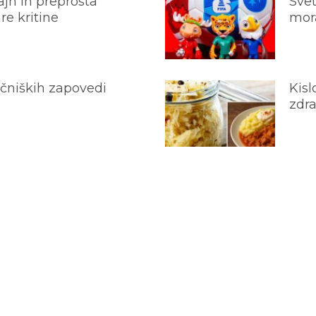
jn in preprosta
Svet
e kritine
mora
ečniških zapovedi
Kisl
zdra