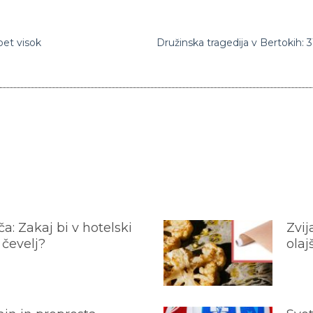
pet visok
a: Zakaj bi v hotelski
Zvij
 čevelj?
olaj