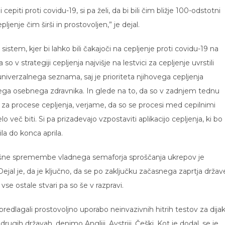
cepiti proti covidu-19, si pa želi, da bi bili čim bližje 100-odstotni
pljenje čim širši in prostovoljen,” je dejal.
 sistem, kjer bi lahko bili čakajoči na cepljenje proti covidu-19 na
v strategiji cepljenja najvišje na lestvici za cepljenje uvrstili
univerzalnega seznama, saj je prioriteta njihovega cepljenja
ovega osebnega zdravnika. In glede na to, da so v zadnjem tednu
e za procese cepljenja, verjame, da so se procesi med cepilnimi
lo več biti. Si pa prizadevajo vzpostaviti aplikacijo cepljenja, ki bo
ila do konca aprila.
 kakšne spremembe vladnega semaforja sproščanja ukrepov je
ejal je, da je ključno, da se po zaključku začasnega zaprtja držav
e ostale stvari pa so še v razpravi.
predlagali prostovoljno uporabo neinvazivnih hitrih testov za dija
drugih državah, denimo Angliji, Avstriji, Češki. Kot je dodal, se je