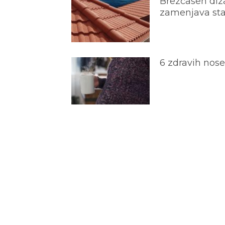
Brezčasen diza
zamenjava star
6 zdravih nos