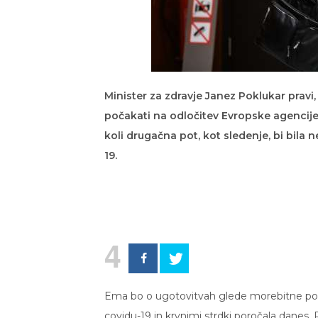
Minister za zdravje Janez Poklukar prav
počakati na odločitev Evropske agencije
koli drugačna pot, kot sledenje, bi bila 
19.
4
Ema bo o ugotovitvah glede morebitne po
covidu-19 in krvnimi strdki poročala danes.