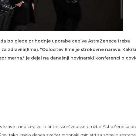
i, da bo glede prihodnje uporabe cepiva AstraZenece treba
 za zdravila(Ema). "Odločitev Eme je strokovne narave. Kakrš
neprimerna," je dejal na današnji novinarski konferenci o cov
vezave med cepivom britansko-švedske družbe AstraZeneca pro
 Prav tako imajo danes zvečer evropski ministri za zdravje sestan