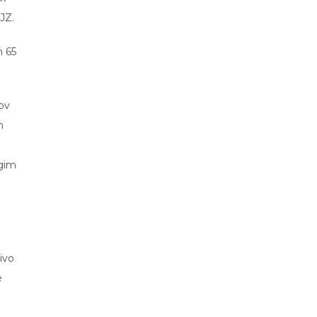
JZ.
n 65
.
kov
m
ugim
ivo
e