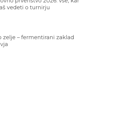
ovno prvenstvo 2026: vse, kar
š vedeti o turnirju
o zelje – fermentirani zaklad
vja