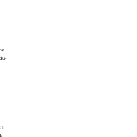
na
idu-
ti
ek