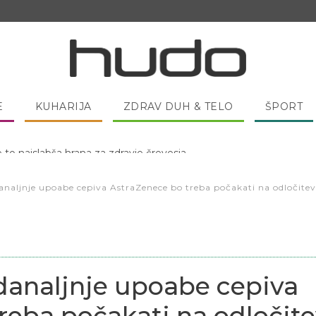
E
KUHARIJA
ZDRAV DUH & TELO
ŠPORT
 pred spanjem dobro pojesti žlico medu?
analjnje upoabe cepiva AstraZenece bo treba počakati na odločite
danaljnje upoabe cepiva
reba počakati na odločit