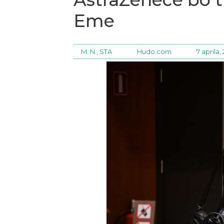
Eme
M. N., STA
Hudo.com
7 aprila,