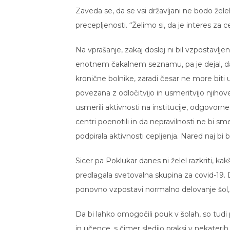
Zaveda se, da se vsi državljani ne bodo želeli 
precepljenosti. “Želimo si, da je interes za ce
Na vprašanje, zakaj doslej ni bil vzpostavljen
enotnem čakalnem seznamu, pa je dejal, da so 
kronične bolnike, zaradi česar ne more biti 
povezana z odločitvijo in usmeritvijo njih
usmerili aktivnosti na institucije, odgovorn
centri poenotili in da nepravilnosti ne bi sme
podpirala aktivnosti cepljenja. Nared naj bi b
Sicer pa Poklukar danes ni želel razkriti,
predlagala svetovalna skupina za covid-19. D
ponovno vzpostavi normalno delovanje šol, vs
Da bi lahko omogočili pouk v šolah, so tudi 
in učence, s čimer sledijo praksi v nekaterih 