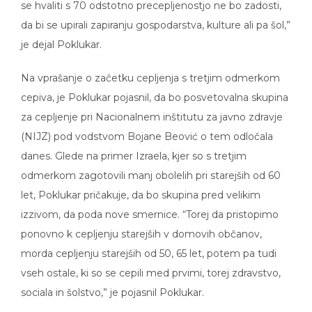
se hvaliti s 70 odstotno precepljenostjo ne bo zadosti,
da bi se upirali zapiranju gospodarstva, kulture ali pa šol,”
je dejal Poklukar.
Na vprašanje o začetku cepljenja s tretjim odmerkom
cepiva, je Poklukar pojasnil, da bo posvetovalna skupina
za cepljenje pri Nacionalnem inštitutu za javno zdravje
(NIJZ) pod vodstvom Bojane Beović o tem odločala
danes. Glede na primer Izraela, kjer so s tretjim
odmerkom zagotovili manj obolelih pri starejših od 60
let, Poklukar pričakuje, da bo skupina pred velikim
izzivom, da poda nove smernice. “Torej da pristopimo
ponovno k cepljenju starejših v domovih občanov,
morda cepljenju starejših od 50, 65 let, potem pa tudi
vseh ostale, ki so se cepili med prvimi, torej zdravstvo,
sociala in šolstvo,” je pojasnil Poklukar.