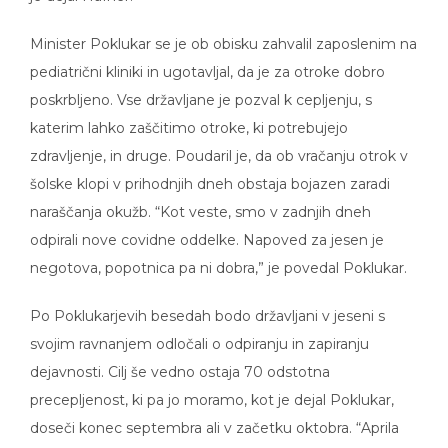
Minister Poklukar se je ob obisku zahvalil zaposlenim na
pediatrični kliniki in ugotavljal, da je za otroke dobro
poskrbljeno. Vse državljane je pozval k cepljenju, s
katerim lahko zaščitimo otroke, ki potrebujejo
zdravljenje, in druge. Poudaril je, da ob vračanju otrok v
šolske klopi v prihodnjih dneh obstaja bojazen zaradi
naraščanja okužb. “Kot veste, smo v zadnjih dneh
odpirali nove covidne oddelke. Napoved za jesen je
negotova, popotnica pa ni dobra,” je povedal Poklukar.
Po Poklukarjevih besedah bodo državljani v jeseni s
svojim ravnanjem odločali o odpiranju in zapiranju
dejavnosti. Cilj še vedno ostaja 70 odstotna
precepljenost, ki pa jo moramo, kot je dejal Poklukar,
doseči konec septembra ali v začetku oktobra. “Aprila