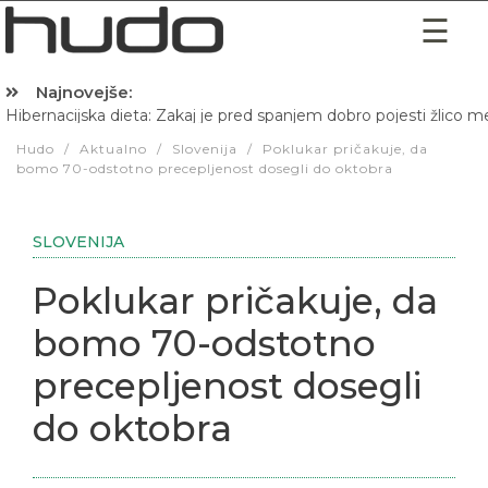
Najnovejše:
Hibernacijska dieta: Zakaj je pred spanjem dobro pojesti žlico 
Hudo
/
Aktualno
/
Slovenija
/
Poklukar pričakuje, da
bomo 70-odstotno precepljenost dosegli do oktobra
SLOVENIJA
Poklukar pričakuje, da
bomo 70-odstotno
precepljenost dosegli
do oktobra