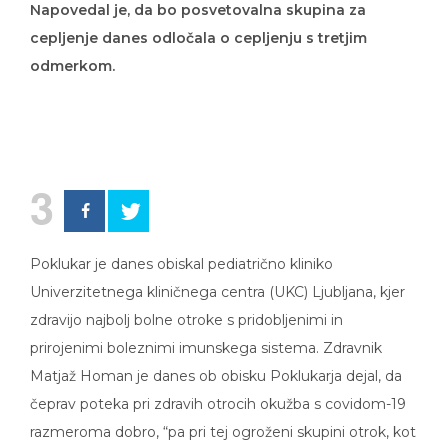
Napovedal je, da bo posvetovalna skupina za
cepljenje danes odločala o cepljenju s tretjim
odmerkom.
3
Poklukar je danes obiskal pediatrično kliniko
Univerzitetnega kliničnega centra (UKC) Ljubljana, kjer
zdravijo najbolj bolne otroke s pridobljenimi in
prirojenimi boleznimi imunskega sistema. Zdravnik
Matjaž Homan je danes ob obisku Poklukarja dejal, da
čeprav poteka pri zdravih otrocih okužba s covidom-19
razmeroma dobro, “pa pri tej ogroženi skupini otrok, kot