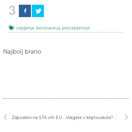
3
cepljenje
,
koronavirus
,
precepljenost
Najbolj brano
Zaposleni na STA vrh EU pozvali k ukrepanju glede vladnega uničevanja Slovenske tiskovne agencije
Vlagate v kriptovalute? Potem se vam verjetno obeta nov davek