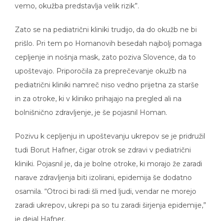
vemo, okužba predstavlja velik rizik”.
Zato se na pediatrični kliniki trudijo, da do okužb ne bi
prišlo. Pri tem po Homanovih besedah najbolj pomaga
cepljenje in nošnja mask, zato poziva Slovence, da to
upoštevajo. Priporočila za preprečevanje okužb na
pediatrični kliniki namreč niso vedno prijetna za starše
in za otroke, ki v kliniko prihajajo na pregled ali na
bolnišnično zdravljenje, je še pojasnil Homan.
Pozivu k cepljenju in upoštevanju ukrepov se je pridružil
tudi Borut Hafner, čigar otrok se zdravi v pediatrični
kliniki. Pojasnil je, da je bolne otroke, ki morajo že zaradi
narave zdravljenja biti izolirani, epidemija še dodatno
osamila. “Otroci bi radi šli med ljudi, vendar ne morejo
zaradi ukrepov, ukrepi pa so tu zaradi širjenja epidemije,”
je dejal Hafner.