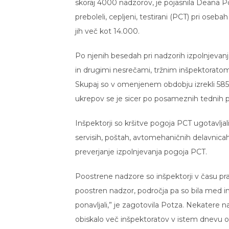
skoraj 4000 nadzorov, je pojasnila Deana P
preboleli, cepljeni, testirani (PCT) pri oseb
jih več kot 14.000.
Po njenih besedah pri nadzorih izpolnjevan
in drugimi nesrečami, tržnim inšpektoratom
Skupaj so v omenjenem obdobju izrekli 585 
ukrepov se je sicer po posameznih tednih 
Inšpektorji so kršitve pogoja PCT ugotavljal
servisih, poštah, avtomehaničnih delavnicah
preverjanje izpolnjevanja pogoja PCT.
Poostrene nadzore so inšpektorji v času prazn
poostren nadzor, področja pa so bila med i
ponavljali,” je zagotovila Potza. Nekatere n
obiskalo več inšpektoratov v istem dnevu oz