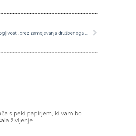
Poklukar: Zdravstvo na robu zmogljivosti, brez zamejevanja družbenega življenja ne bo šlo
ača s peki papirjem, ki vam bo
šala življenje