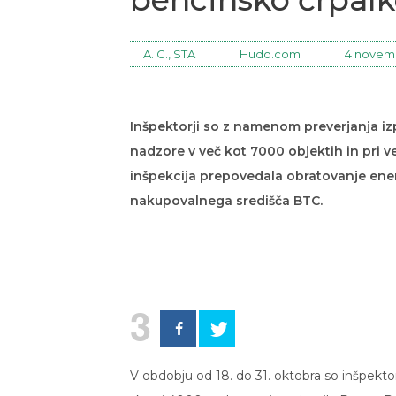
A. G., STA
Hudo.com
4 novemb
Inšpektorji so z namenom preverjanja iz
nadzore v več kot 7000 objektih in pri 
inšpekcija prepovedala obratovanje ene
nakupovalnega središča BTC.
3
V obdobju od 18. do 31. oktobra so inšpekto