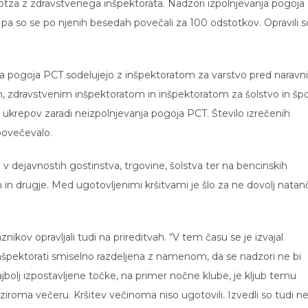
otza z zdravstvenega inšpektorata. Nadzori izpolnjevanja pogoja
ah pa so se po njenih besedah povečali za 100 odstotkov. Opravili s
ja pogoja PCT sodelujejo z inšpektoratom za varstvo pred naravn
, zdravstvenim inšpektoratom in inšpektoratom za šolstvo in špo
ukrepov zaradi neizpolnjevanja pogoja PCT. Število izrečenih
povečevalo.
i v dejavnostih gostinstva, trgovine, šolstva ter na bencinskih
 in drugje. Med ugotovljenimi kršitvami je šlo za ne dovolj nata
ikov opravljali tudi na prireditvah. “V tem času se je izvajal
nšpektorati smiselno razdeljena z namenom, da se nadzori ne bi
ajbolj izpostavljene točke, na primer nočne klube, je kljub temu
iroma večeru. Kršitev večinoma niso ugotovili. Izvedli so tudi ne