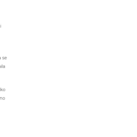
i
a se
ila
iko
dno