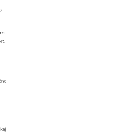
o
imi
rt.
nčno
kaj