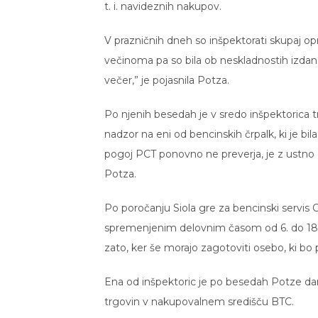
t. i. navideznih nakupov.
V prazničnih dneh so inšpektorati skupaj opr
večinoma pa so bila ob neskladnostih izdana o
večer,” je pojasnila Potza.
Po njenih besedah je v sredo inšpektorica
nadzor na eni od bencinskih črpalk, ki je bil
pogoj PCT ponovno ne preverja, je z ustno o
Potza.
Po poročanju Siola gre za bencinski servis 
spremenjenim delovnim časom od 6. do 18. u
zato, ker še morajo zagotoviti osebo, ki bo 
Ena od inšpektoric je po besedah Potze da
trgovin v nakupovalnem središču BTC.