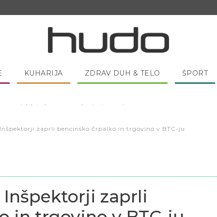
E
KUHARIJA
ZDRAV DUH & TELO
ŠPORT
 pred spanjem dobro pojesti žlico medu?
Inšpektorji zaprli bencinsko črpalko in trgovino v BTC-ju
Inšpektorji zaprli
o in trgovino v BTC-ju