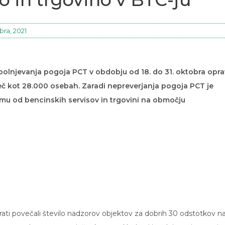
ra, 2021
polnjevanja pogoja PCT v obdobju od 18. do 31. oktobra oprav
več kot 28.000 osebah. Zaradi nepreverjanja pogoja PCT je
mu od bencinskih servisov in trgovini na območju
rati povečali število nadzorov objektov za dobrih 30 odstotkov n