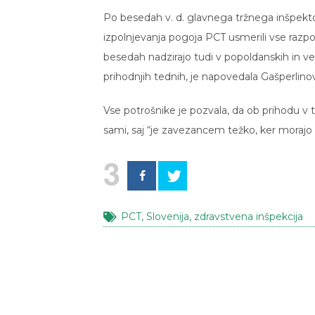
Po besedah v. d. glavnega tržnega inšpektorj
izpolnjevanja pogoja PCT usmerili vse razpolož
besedah nadzirajo tudi v popoldanskih in ve
prihodnjih tednih, je napovedala Gašperlino
Vse potrošnike je pozvala, da ob prihodu v t
sami, saj “je zavezancem težko, ker morajo 
3
PCT
,
Slovenija
,
zdravstvena inšpekcija