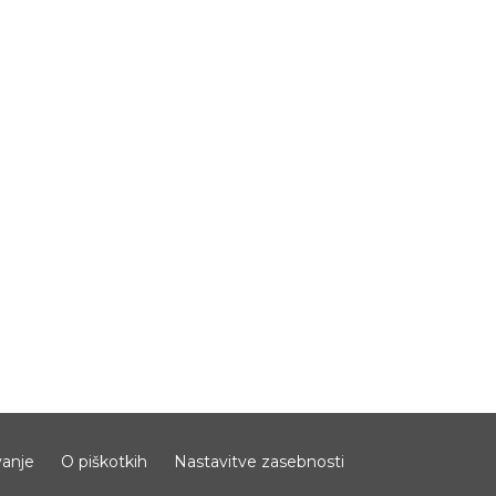
anje
O piškotkih
Nastavitve zasebnosti