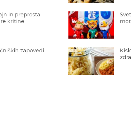
jn in preprosta
Svet
e kritine
mora
ečniških zapovedi
Kisl
zdra