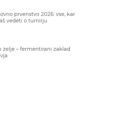
ovno prvenstvo 2026: vse, kar
š vedeti o turnirju
o zelje – fermentirani zaklad
vja