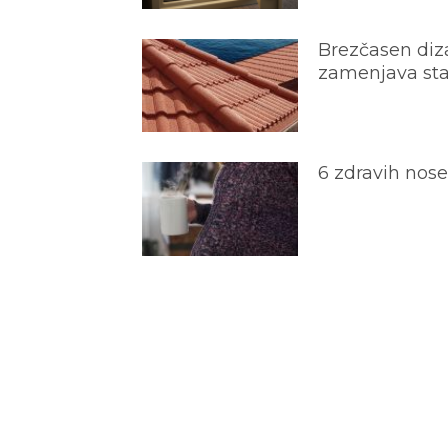
Brezčasen diza
zamenjava star
6 zdravih nos