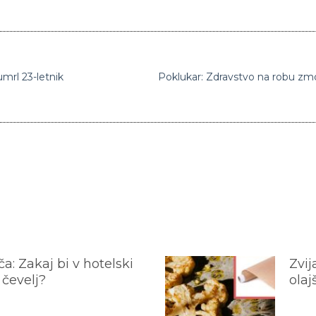
umrl 23-letnik
a: Zakaj bi v hotelski
Zvij
 čevelj?
olaj