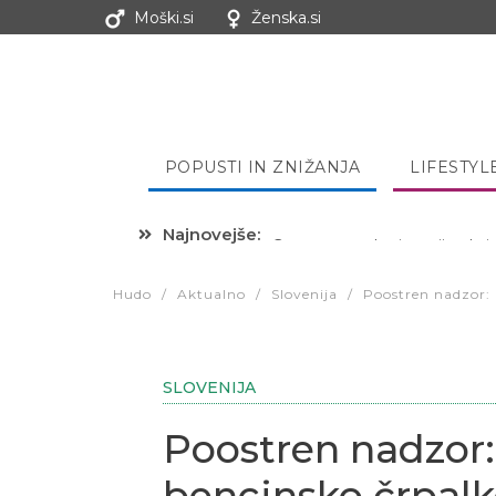
Moški.si
Ženska.si
POPUSTI IN ZNIŽANJA
LIFESTYL
Najnovejše:
Hibernacijska dieta: Zakaj je
Hudo
/
Aktualno
/
Slovenija
/
Poostren nadzor: 
SLOVENIJA
Poostren nadzor: 
bencinsko črpalk