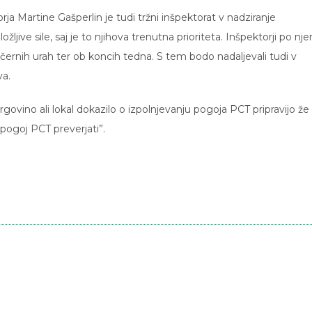
a Martine Gašperlin je tudi tržni inšpektorat v nadziranje
ljive sile, saj je to njihova trenutna prioriteta. Inšpektorji po nje
černih urah ter ob koncih tedna. S tem bodo nadaljevali tudi v
va.
rgovino ali lokal dokazilo o izpolnjevanju pogoja PCT pripravijo že
pogoj PCT preverjati”.