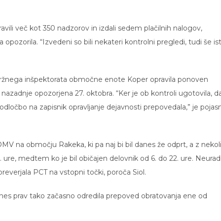
avili več kot 350 nadzorov in izdali sedem plačilnih nalogov,
pozorila. “Izvedeni so bili nekateri kontrolni pregledi, tudi še ist
 tržnega inšpektorata območne enote Koper opravila ponoven
a nazadnje opozorjena 27. oktobra. “Ker je ob kontroli ugotovila, d
dločbo na zapisnik opravljanje dejavnosti prepovedala,” je pojasn
OMV na območju Rakeka, ki pa naj bi bil danes že odprt, a z nekol
re, medtem ko je bil običajen delovnik od 6. do 22. ure. Neura
preverjala PCT na vstopni točki, poroča Siol.
nes prav tako začasno odredila prepoved obratovanja ene od