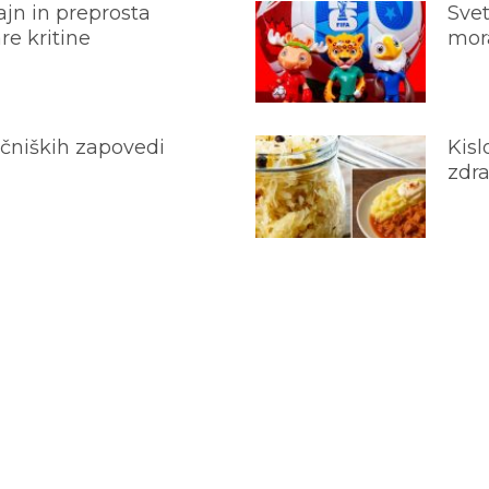
jn in preprosta
Svet
e kritine
mora
ečniških zapovedi
Kisl
zdra