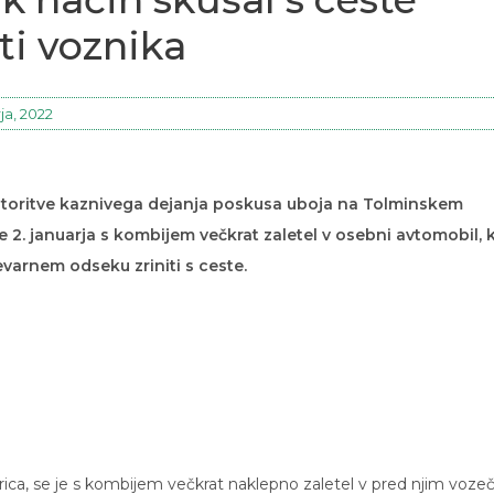
iti voznika
ja, 2022
 storitve kaznivega dejanja poskusa uboja na Tolminskem
je 2. januarja s kombijem večkrat zaletel v osebni avtomobil, k
nevarnem odseku zriniti s ceste.
orica, se je s kombijem večkrat naklepno zaletel v pred njim vozeč