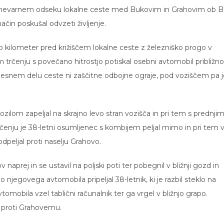
 nevarnem odseku lokalne ceste med Bukovim in Grahovim ob B
ačin poskušal odvzeti življenje.
ab kilometer pred križiščem lokalne ceste z železniško progo v
trčenju s povečano hitrostjo potiskal osebni avtomobil približno
 desnem delu ceste ni zaščitne odbojne ograje, pod voziščem pa j
vozilom zapeljal na skrajno levo stran vozišča in pri tem s prednji
rčenju je 38-letni osumljenec s kombijem peljal mimo in pri tem 
dpeljal proti naselju Grahovo.
aprej in se ustavil na poljski poti ter pobegnil v bližnji gozd in
do njegovega avtomobila pripeljal 38-letnik, ki je razbil steklo na
vtomobila vzel tablični računalnik ter ga vrgel v bližnjo grapo.
 proti Grahovemu.