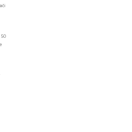
ači
 50
e
m
v