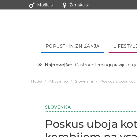
Moški.si
Ženska.si
POPUSTI IN ZNIŽANJA
LIFESTYL
Najnovejše:
Hibernacijska dieta: Zakaj je
Hudo
/
Aktualno
/
Slovenija
/
Poskus uboja kot 
SLOVENIJA
Poskus uboja kot
kombijem na vsak