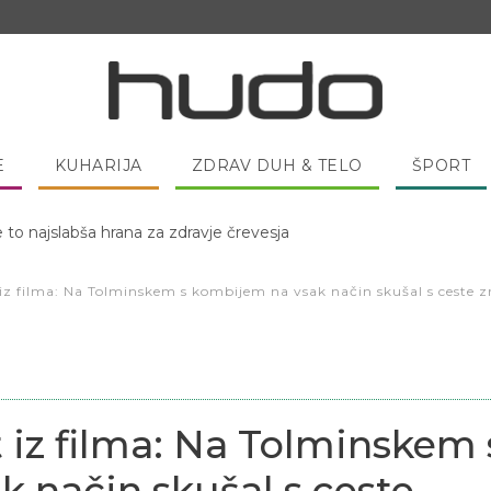
E
KUHARIJA
ZDRAV DUH & TELO
ŠPORT
 pred spanjem dobro pojesti žlico medu?
iz filma: Na Tolminskem s kombijem na vsak način skušal s ceste zri
 iz filma: Na Tolminskem 
 način skušal s ceste