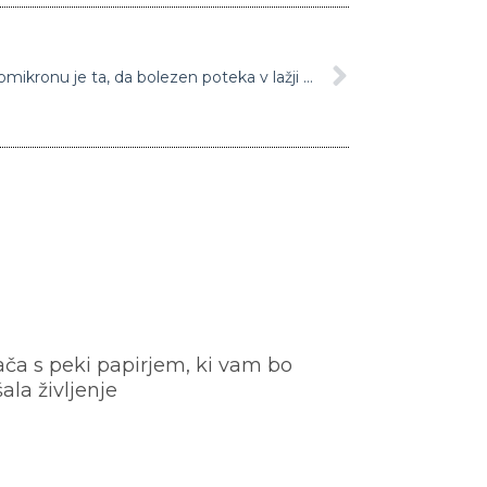
Infektolog Strle: Dobra stvar pri omikronu je ta, da bolezen poteka v lažji obliki, potreba po hospitalizaciji je manjša
ača s peki papirjem, ki vam bo
šala življenje