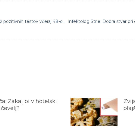
Število novih okužb še vedno visoko: Delež pozitivnih testov včeraj 48-odstoten
a: Zakaj bi v hotelski
Zvij
 čevelj?
olaj