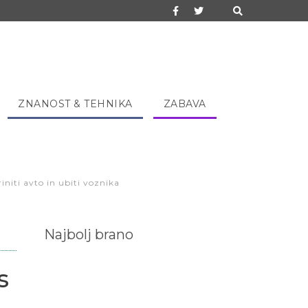
ZNANOST & TEHNIKA
ZABAVA
niti avto in ubiti voznika
Najbolj brano
s