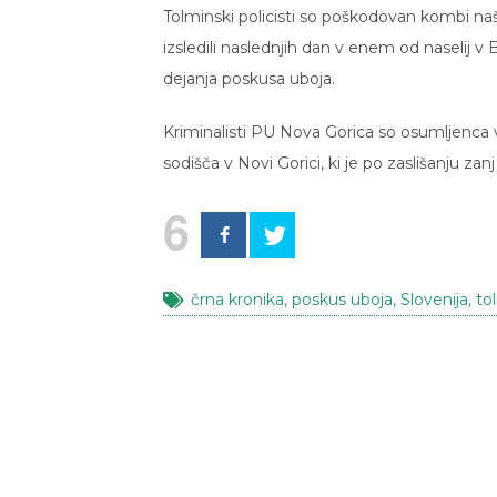
Tolminski policisti so poškodovan kombi našl
izsledili naslednjih dan v enem od naselij v 
dejanja poskusa uboja.
Kriminalisti PU Nova Gorica so osumljenca
sodišča v Novi Gorici, ki je po zaslišanju zanj
6
črna kronika
,
poskus uboja
,
Slovenija
,
to