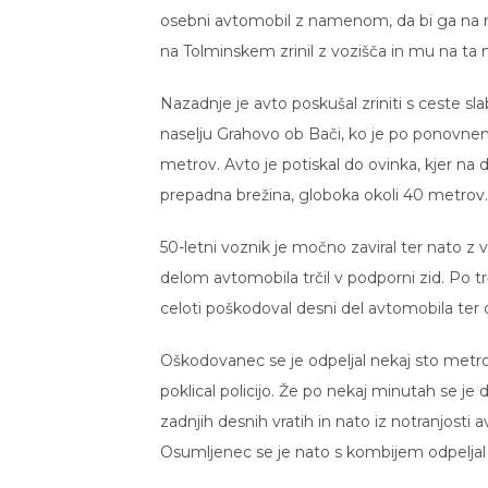
osebni avtomobil z namenom, da bi ga na
na Tolminskem zrinil z vozišča in mu na ta n
Nazadnje je avto poskušal zriniti s ceste sl
naselju Grahovo ob Bači, ko je po ponovnem 
metrov. Avto je potiskal do ovinka, kjer na
prepadna brežina, globoka okoli 40 metrov.
50-letni voznik je močno zaviral ter nato z 
delom avtomobila trčil v podporni zid. Po t
celoti poškodoval desni del avtomobila ter o
Oškodovanec se je odpeljal nekaj sto metrov n
poklical policijo. Že po nekaj minutah se je 
zadnjih desnih vratih in nato iz notranjosti a
Osumljenec se je nato s kombijem odpeljal