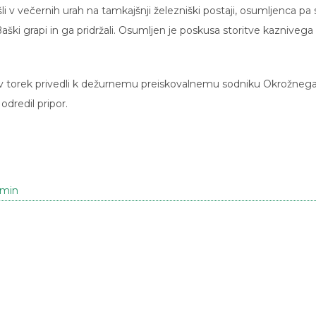
i v večernih urah na tamkajšnji železniški postaji, osumljenca pa 
Baški grapi in ga pridržali. Osumljen je poskusa storitve kaznivega
 v torek privedli k dežurnemu preiskovalnemu sodniku Okrožneg
 odredil pripor.
lmin