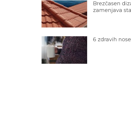
Brezčasen diza
zamenjava star
6 zdravih nos