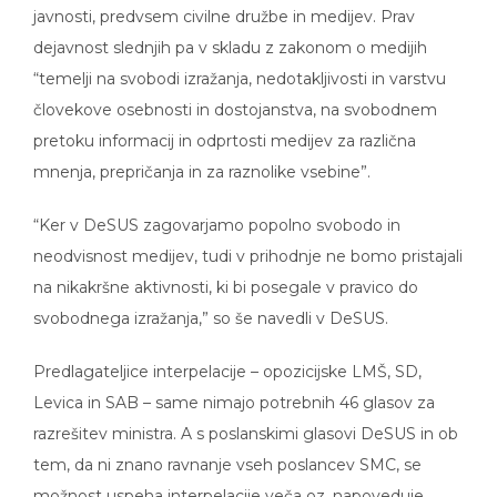
javnosti, predvsem civilne družbe in medijev. Prav
dejavnost slednjih pa v skladu z zakonom o medijih
“temelji na svobodi izražanja, nedotakljivosti in varstvu
človekove osebnosti in dostojanstva, na svobodnem
pretoku informacij in odprtosti medijev za različna
mnenja, prepričanja in za raznolike vsebine”.
“Ker v DeSUS zagovarjamo popolno svobodo in
neodvisnost medijev, tudi v prihodnje ne bomo pristajali
na nikakršne aktivnosti, ki bi posegale v pravico do
svobodnega izražanja,” so še navedli v DeSUS.
Predlagateljice interpelacije – opozicijske LMŠ, SD,
Levica in SAB – same nimajo potrebnih 46 glasov za
razrešitev ministra. A s poslanskimi glasovi DeSUS in ob
tem, da ni znano ravnanje vseh poslancev SMC, se
možnost uspeha interpelacije veča oz. napoveduje