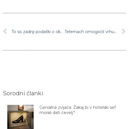
To so zadnji podatki o okuženih, spet slabe novice
Telemach omogočil vrhunski spletni koncert Siddharte, prihajajo Modrijani
Sorodni članki
Genialna zvijača: Zakaj bi v hotelski sef
morali dati čevelj?