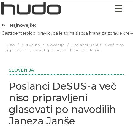
Najnovejše:
Hibernacijska dieta: Zakaj je pred spanjem dobro pojesti žlico 
Hudo
/
Aktualno
/
Slovenija
/
Poslanci DeSUS-a več niso
pripravljeni glasovati po navodilih Janeza Janše
SLOVENIJA
Poslanci DeSUS-a več
niso pripravljeni
glasovati po navodilih
Janeza Janše