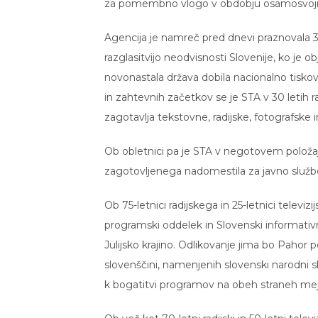
za pomembno vlogo v obdobju osamosvojit
Agencija je namreč pred dnevi praznovala 30-
razglasitvijo neodvisnosti Slovenije, ko je 
novonastala država dobila nacionalno tisk
in zahtevnih začetkov se je STA v 30 letih ra
zagotavlja tekstovne, radijske, fotografske
Ob obletnici pa je STA v negotovem položaju
zagotovljenega nadomestila za javno služb
Ob 75-letnici radijskega in 25-letnici televi
programski oddelek in Slovenski informativn
Julijsko krajino. Odlikovanje jima bo Pahor 
slovenščini, namenjenih slovenski narodni sk
k bogatitvi programov na obeh straneh mej