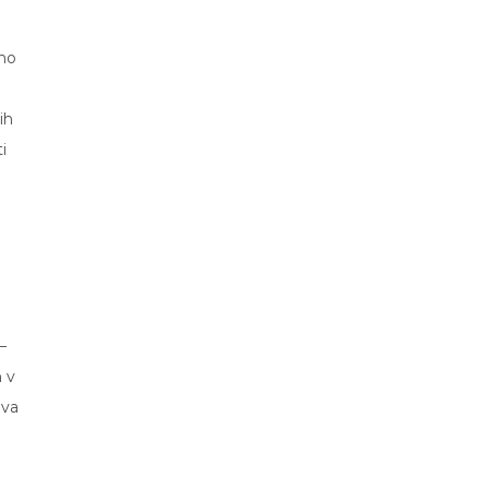
dno
ih
i
–
n v
eva