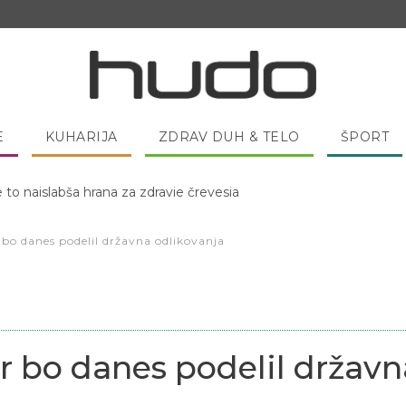
E
KUHARIJA
ZDRAV DUH & TELO
ŠPORT
 pred spanjem dobro pojesti žlico medu?
bo danes podelil državna odlikovanja
 bo danes podelil državn