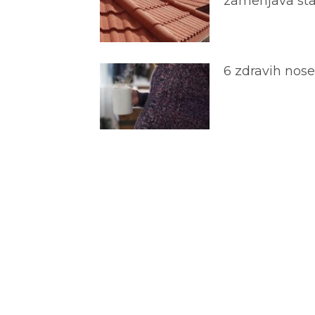
zamenjava star
6 zdravih nos