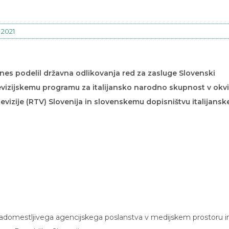
, 2021
es podelil državna odlikovanja red za zasluge Slovenski
elevizijskemu programu za italijansko narodno skupnost v okv
vizije (RTV) Slovenija in slovenskemu dopisništvu italijansk
enadomestljivega agencijskega poslanstva v medijskem prostoru i