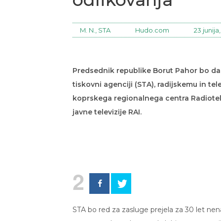
M. N., STA
Hudo.com
23 junija
Predsednik republike Borut Pahor bo dan
tiskovni agenciji (STA), radijskemu in t
koprskega regionalnega centra Radiotele
javne televizije RAI.
2
STA bo red za zasluge prejela za 30 let n