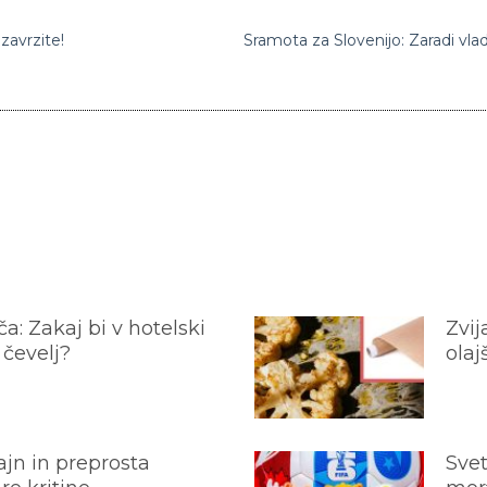
zavrzite!
a: Zakaj bi v hotelski
Zvij
 čevelj?
olaj
jn in preprosta
Svet