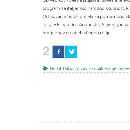
Ob več kot 70-letni radijski in 50-letni televiz
program za italijansko narodno skupnost, ki
Odlikovanje bosta prejela za pomembno vlogo 
italijanski narodni skupnosti v Sloveniji, in
programov na obeh straneh meje.
2
Borut Pahor
,
državno odlikovanje
,
Slove