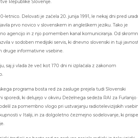
ve Republike Slovenije.
letnico. Delovati je začela 20. junija 1991, le nekaj dni pred ura
objavila prvo novico v slovenskem in angleškem jeziku. Tako je
ovno agencijo in z njo pomemben kanal komuniciranja. Od skromn
zvila v sodoben medijski servis, ki dnevno slovenski in tuji javnost
 in druge informativne vsebine.
, saj ji vlada že več kot 170 dni ni izplačala z zakonom
o.
zijskega programa bosta red za zasluge prejela tudi Slovenski
i sporedi, ki delujejo v okviru Deželnega sedeža RAI za Furlanijo 
podelil za pomembno vlogo pri ustvarjanju radiotelevizijskih vsebi
upnosti v Italiji, in za dolgoletno čezmejno sodelovanje, ki prisp
e.