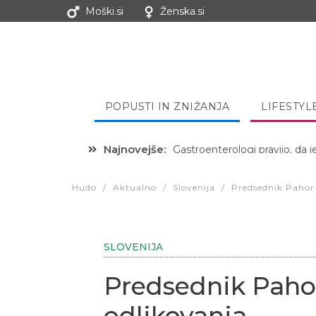
Moški.si
Ženska.si
POPUSTI IN ZNIŽANJA
LIFESTYL
Najnovejše:
Hibernacijska dieta: Zakaj je
Hudo
/
Aktualno
/
Slovenija
/
Predsednik Pahor 
SLOVENIJA
Predsednik Pahor
odlikovanja