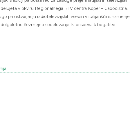
ijski tradiciji pa bosta red za zasluge prejela radijski in televizijski
 delujeta v okviru Regionalnega RTV centra Koper – Capodistria.
pri ustvarjanju radiotelevizijskih vsebin v italijanščini, namenje
 za dolgoletno čezmejno sodelovanje, ki prispeva k bogatitvi
nija