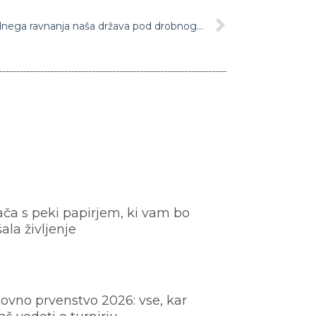
Sramota za Slovenijo: Zaradi vladnega ravnanja naša država pod drobnogledom ugledne mednarodne organizacije
ača s peki papirjem, ki vam bo
šala življenje
ovno prvenstvo 2026: vse, kar