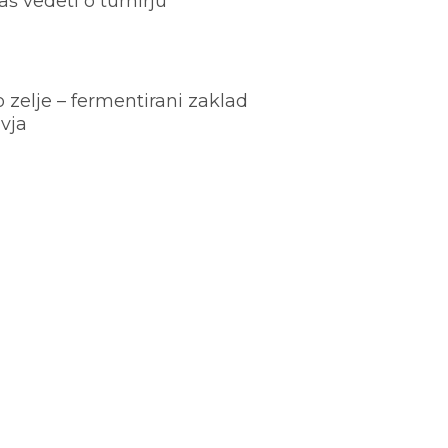
š vedeti o turnirju
o zelje – fermentirani zaklad
vja