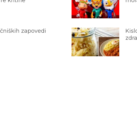
e kritine
mora
ečniških zapovedi
Kisl
zdra