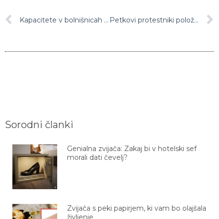
Kapacitete v bolnišnicah povečali na 300 intenzivnih in 1200 postelj na navadnih covidnih oddelkih
Petkovi protestniki položili venec v spomin na žrtve epidemije
Sorodni članki
Genialna zvijača: Zakaj bi v hotelski sef
morali dati čevelj?
Zvijača s peki papirjem, ki vam bo olajšala
življenje