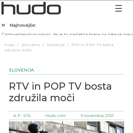
Najnovejše:
Hibernacijska dieta: Zakaj je pred spanjem dobro pojesti žlico 
Hudo
/
Aktualno
/
Slovenija
/
RTV in POP TV bosta
združila moči
SLOVENIJA
RTV in POP TV bosta
združila moči
A. P., STA
Hudo.com
5 novembra, 2021