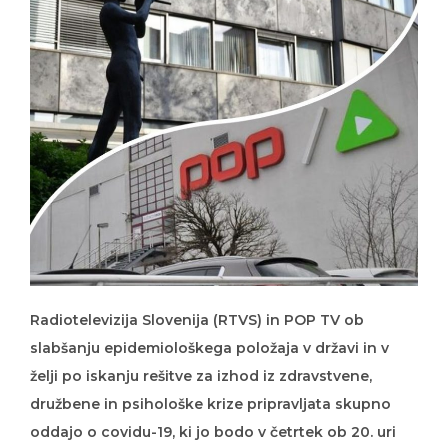
Radiotelevizija Slovenija (RTVS) in POP TV ob
slabšanju epidemiološkega položaja v državi in v
želji po iskanju rešitve za izhod iz zdravstvene,
družbene in psihološke krize pripravljata skupno
oddajo o covidu-19, ki jo bodo v četrtek ob 20. uri
predvajali na obeh televizijah.