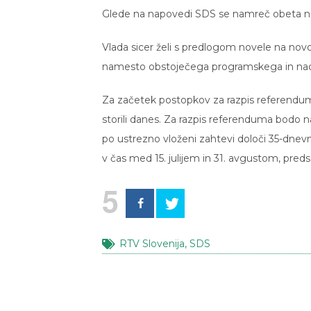
Glede na napovedi SDS se namreč obeta n
Vlada sicer želi s predlogom novele na novo
namesto obstoječega programskega in nadzo
Za začetek postopkov za razpis referenduma
storili danes. Za razpis referenduma bodo
po ustrezno vloženi zahtevi določi 35-dnevni
v čas med 15. julijem in 31. avgustom, preds
5
RTV Slovenija
,
SDS