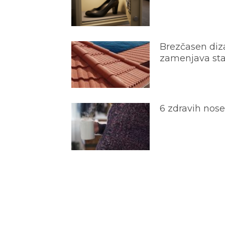
Brezčasen diza
zamenjava star
6 zdravih nos