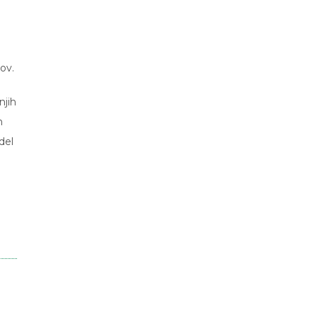
ov.
njih
h
del