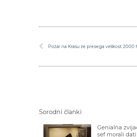
Sorodni članki
Genialna zvijač
sef morali dati