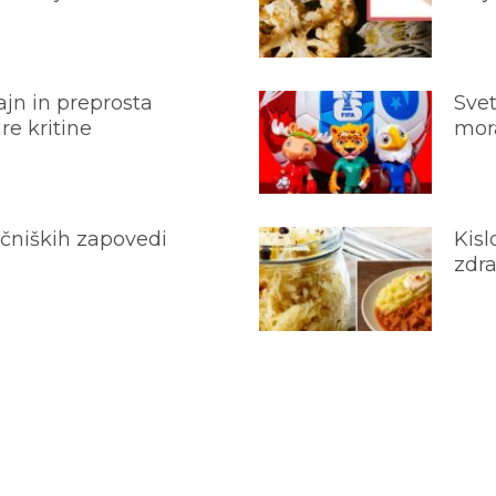
jn in preprosta
Svet
e kritine
mora
ečniških zapovedi
Kisl
zdra