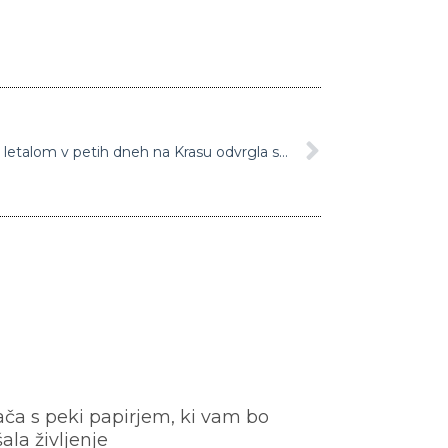
Slovenska vojska s helikopterji in letalom v petih dneh na Krasu odvrgla skupaj približno 900.000 litrov vode
ača s peki papirjem, ki vam bo
šala življenje