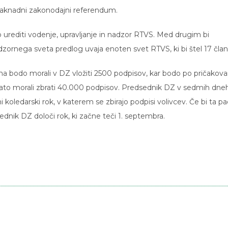
aknadni zakonodajni referendum.
 urediti vodenje, upravljanje in nadzor RTVS. Med drugim bi
rnega sveta predlog uvaja enoten svet RTVS, ki bi štel 17 član
 bodo morali v DZ vložiti 2500 podpisov, kar bodo po pričakova
 nato morali zbrati 40.000 podpisov. Predsednik DZ v sedmih dne
 koledarski rok, v katerem se zbirajo podpisi volivcev. Če bi ta pa
ednik DZ določi rok, ki začne teči 1. septembra.