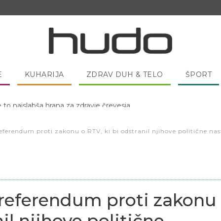
E
KUHARIJA
ZDRAV DUH & TELO
ŠPORT
 pred spanjem dobro pojesti žlico medu?
erendum proti zakonu o RTV, ki bi odstranil njihove politične nasta
referendum proti zakonu
il njihove politične