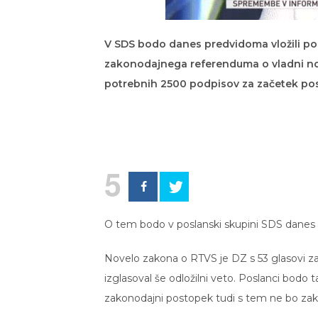
V SDS bodo danes predvidoma vložili po
zakonodajnega referenduma o vladni novel
potrebnih 2500 podpisov za začetek po
5
O tem bodo v poslanski skupini SDS danes sp
Novelo zakona o RTVS je DZ s 53 glasovi za i
izglasoval še odložilni veto. Poslanci bodo 
zakonodajni postopek tudi s tem ne bo zak