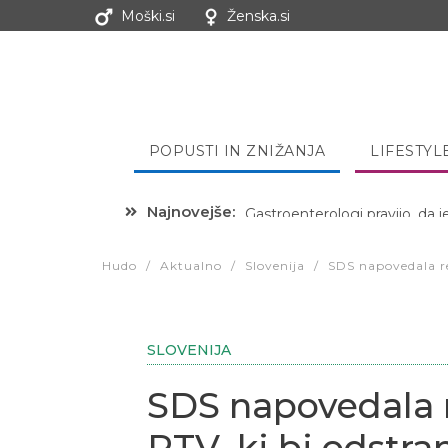
Moški.si
Ženska.si
POPUSTI IN ZNIŽANJA
LIFESTYL
Najnovejše:
Hibernacijska dieta: Zakaj je
Hudo
/
Aktualno
/
Slovenija
/
SDS napovedala ref
SLOVENIJA
SDS napovedala 
RTV, ki bi odstran