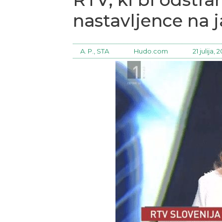
nastavljence na ja
A. P., STA
Hudo.com
21 julija, 