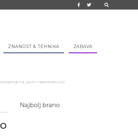
ZNANOST & TEHNIKA
ZABAVA
vljence na javni radioteleviziji
Najbolj brano
 o