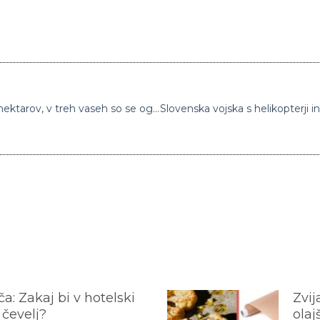
Požar na Krasu že presega velikost 2000 hektarov, v treh vaseh so se oglasile sirene za evakuacijo
a: Zakaj bi v hotelski
Zvij
 čevelj?
olaj