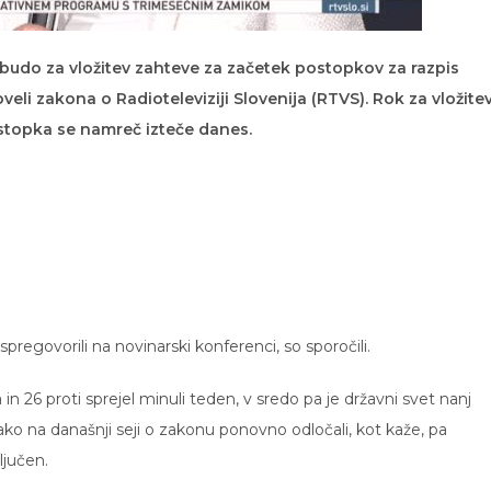
budo za vložitev zahteve za začetek postopkov za razpis
i zakona o Radioteleviziji Slovenija (RTVS). Rok za vložite
stopka se namreč izteče danes.
regovorili na novinarski konferenci, so sporočili.
n 26 proti sprejel minuli teden, v sredo pa je državni svet nanj
tako na današnji seji o zakonu ponovno odločali, kot kaže, pa
ljučen.