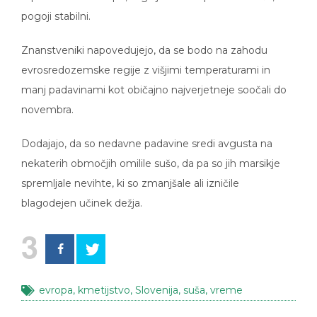
pogoji stabilni.
Znanstveniki napovedujejo, da se bodo na zahodu
evrosredozemske regije z višjimi temperaturami in
manj padavinami kot običajno najverjetneje soočali do
novembra.
Dodajajo, da so nedavne padavine sredi avgusta na
nekaterih območjih omilile sušo, da pa so jih marsikje
spremljale nevihte, ki so zmanjšale ali izničile
blagodejen učinek dežja.
3
evropa
,
kmetijstvo
,
Slovenija
,
suša
,
vreme