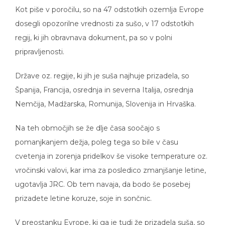
Kot piše v poročilu, so na 47 odstotkih ozemlja Evrope
dosegli opozorilne vrednosti za sušo, v 17 odstotkih
regij, ki jih obravnava dokument, pa so v polni
pripravljenosti.
Države oz. regije, ki jih je suša najhuje prizadela, so
Španija, Francija, osrednja in severna Italija, osrednja
Nemčija, Madžarska, Romunija, Slovenija in Hrvaška.
Na teh območjih se že dlje časa soočajo s
pomanjkanjem dežja, poleg tega so bile v času
cvetenja in zorenja pridelkov še visoke temperature oz.
vročinski valovi, kar ima za posledico zmanjšanje letine,
ugotavlja JRC. Ob tem navaja, da bodo še posebej
prizadete letine koruze, soje in sončnic.
V preostanku Evrope, ki ga je tudi že prizadela suša, so