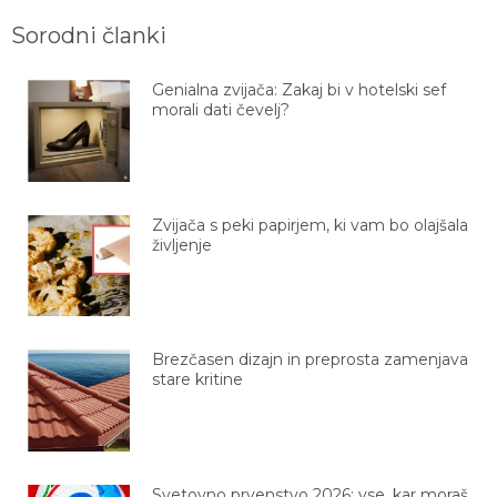
Sorodni članki
Genialna zvijača: Zakaj bi v hotelski sef
morali dati čevelj?
Zvijača s peki papirjem, ki vam bo olajšala
življenje
Brezčasen dizajn in preprosta zamenjava
stare kritine
Svetovno prvenstvo 2026: vse, kar moraš