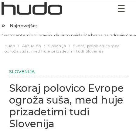
Najnovejše:
Hibernacijska dieta: Zakaj je pred spanjem dobro pojesti žlico 
Hudo
/
Aktualno
/
Slovenija
/
Skoraj polovico Evrope
ogroža suša, med huje prizadetimi tudi Slovenija
SLOVENIJA
Skoraj polovico Evrope
ogroža suša, med huje
prizadetimi tudi
Slovenija