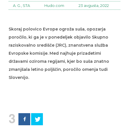
A. G., STA
Hudo.com
23 avgusta, 2022
Skoraj polovico Evrope ogroža suša, opozarja
poročilo, ki ga je v ponedeljek objavilo Skupno
raziskovalno središče (JRC), znanstvena služba
Evropske komisije. Med najhuje prizadetimi
državami oziroma regijami, kjer bo suša znatno
zmanjšala letino poljščin, poročilo omenja tudi
Slovenijo.
3