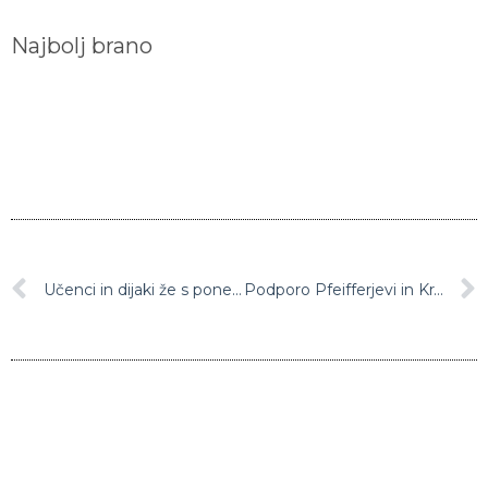
Najbolj brano
Učenci in dijaki že s ponedeljkom v lekarne po komplete za samotestiranje
Podporo Pfeifferjevi in Krajncu izrazil tudi aktiv novinarjev informativnega programa TVS