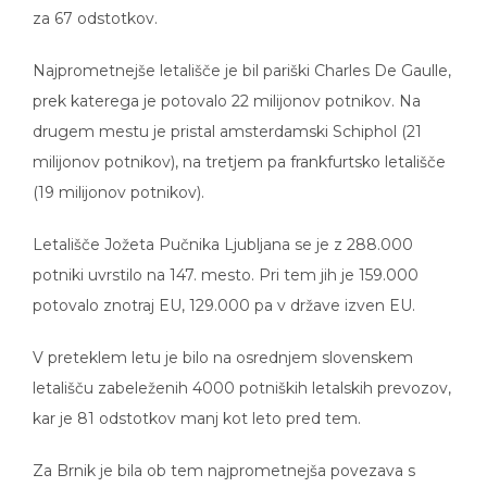
za 67 odstotkov.
Najprometnejše letališče je bil pariški Charles De Gaulle,
prek katerega je potovalo 22 milijonov potnikov. Na
drugem mestu je pristal amsterdamski Schiphol (21
milijonov potnikov), na tretjem pa frankfurtsko letališče
(19 milijonov potnikov).
Letališče Jožeta Pučnika Ljubljana se je z 288.000
potniki uvrstilo na 147. mesto. Pri tem jih je 159.000
potovalo znotraj EU, 129.000 pa v države izven EU.
V preteklem letu je bilo na osrednjem slovenskem
letališču zabeleženih 4000 potniških letalskih prevozov,
kar je 81 odstotkov manj kot leto pred tem.
Za Brnik je bila ob tem najprometnejša povezava s