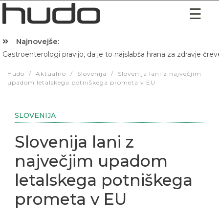
Najnovejše:
Gastroenterologi pravijo, da je to najslabša hrana za zdravje črev
Hibernacijska dieta: Zakaj je pred spanjem dobro pojesti žlico 
Hudo
/
Aktualno
/
Slovenija
/
Slovenija lani z največjim
upadom letalskega potniškega prometa v EU
SLOVENIJA
Slovenija lani z
največjim upadom
letalskega potniškega
prometa v EU