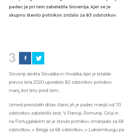
padec je pri tem zabeležila Slovenija, kjer se je
skupno število potnikov znižalo za 83 odstotkov.
3
Sloveniji sledita Slovaška in Hrvaška, kjer je letalski
prevoz leta 2020 uporabilo 82 odstotkov potnikov
manj, kot leto pred tem.
Izmed preostalih držav članic jih je padec manjši od 70
odstotkov zabeležilo šest. V Franciji, Romuniji, Grčiji in
na Portugalskem se je število potnikov zmanjšalo za 69
odstotkov, v Belgiji za 68 odstotkov, v Luksemburgu pa