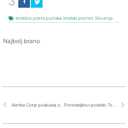
3
letališče jožeta pučnika
,
letalski promet
,
Slovenija
Najbolj brano
Alenka Gotar poskusila odstaviti predsednika programskega sveta RTVS
Ponedeljkovi podatki: To kažejo zadnje številke