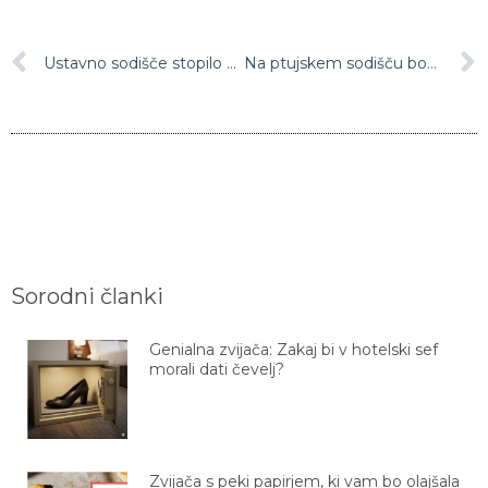
Ustavno sodišče stopilo na prste zdravnikom koncesionarjem
Na ptujskem sodišču bodo izvajali lažna sojenja
Sorodni članki
Genialna zvijača: Zakaj bi v hotelski sef
morali dati čevelj?
Zvijača s peki papirjem, ki vam bo olajšala