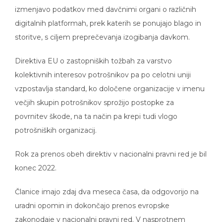
izmenjavo podatkov med davčnimi organi o različnih
digitalnih platformah, prek katerih se ponujajo blago in
storitve, s ciljem preprečevanja izogibanja davkom.
Direktiva EU o zastopniških tožbah za varstvo
kolektivnih interesov potrošnikov pa po celotni uniji
vzpostavlja standard, ko določene organizacije v imenu
večjih skupin potrošnikov sprožijo postopke za
povrnitev škode, na ta način pa krepi tudi vlogo
potrošniških organizacij.
Rok za prenos obeh direktiv v nacionalni pravni red je bil
konec 2022.
Članice imajo zdaj dva meseca časa, da odgovorijo na
uradni opomin in dokončajo prenos evropske
zakonodaje v nacionalni pravni red. V nasprotnem