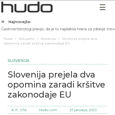
Najnovejše:
Gastroenterologi pravijo, da je to najslabša hrana za zdravje črev
Hibernacijska dieta: Zakaj je pred spanjem dobro pojesti žlico 
Hudo
/
Aktualno
/
Slovenija
/
Slovenija prejela dva
opomina zaradi kršitve zakonodaje EU
SLOVENIJA
Slovenija prejela dva
opomina zaradi kršitve
zakonodaje EU
A. P., STA
Hudo.com
27 januarja, 2023