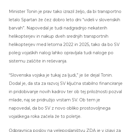
Minister Tonin je prav tako izrazil željo, da bi transportno
letalo Spartan že čez dobro leto dni “videli v slovenskih
barvah”. Napovedal je tudi nadgradnjo nekaterih
helikopterjev in nakup dveh srednjih transportnih
helikopterjev med letoma 2022 in 2025, tako da bo SV
poleg vojaških nalog lahko opravljala tudi naloge po
sistemu zaščite in reševanja.
“Slovenska vojska je tukaj za ljudi,” je še dejal Tonin.
Dodal je, da sta za razvoj SV ključna stabilno financiranje
in pridobivanje novih kadrov ter ob tej priložnosti pozval
mlade, naj se pridružijo vrstam SV. Ob tem je
napovedal, da bo SV z novo obliko prostovoljnega
vojaškega roka začela že to poletje.
Odpravnica poslov na veleposlaništvu ZDA je v izjavi za