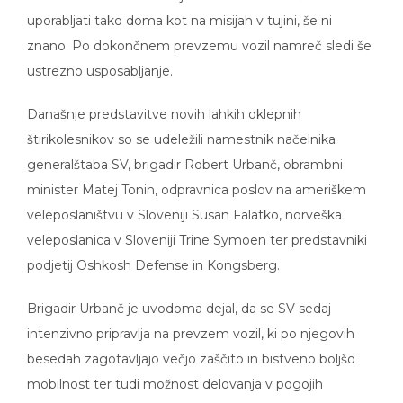
uporabljati tako doma kot na misijah v tujini, še ni
znano. Po dokončnem prevzemu vozil namreč sledi še
ustrezno usposabljanje.
Današnje predstavitve novih lahkih oklepnih
štirikolesnikov so se udeležili namestnik načelnika
generalštaba SV, brigadir Robert Urbanč, obrambni
minister Matej Tonin, odpravnica poslov na ameriškem
veleposlaništvu v Sloveniji Susan Falatko, norveška
veleposlanica v Sloveniji Trine Symoen ter predstavniki
podjetij Oshkosh Defense in Kongsberg.
Brigadir Urbanč je uvodoma dejal, da se SV sedaj
intenzivno pripravlja na prevzem vozil, ki po njegovih
besedah zagotavljajo večjo zaščito in bistveno boljšo
mobilnost ter tudi možnost delovanja v pogojih
zmanjšanje vidljivosti in imajo tudi ognjeno moč. Prav