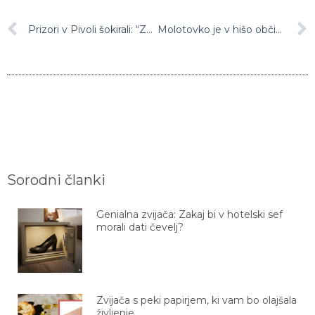
Prizori v Pivoli šokirali: “Zaradi takega ravnanja je prišlo do večje ekološke katastrofe”
Molotovko je v hišo občinske svetnice LMŠ vrgel 17-letnik
Sorodni članki
Genialna zvijača: Zakaj bi v hotelski sef
morali dati čevelj?
Zvijača s peki papirjem, ki vam bo olajšala
življenje