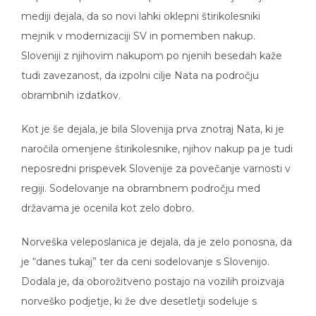
mediji dejala, da so novi lahki oklepni štirikolesniki
mejnik v modernizaciji SV in pomemben nakup.
Sloveniji z njihovim nakupom po njenih besedah kaže
tudi zavezanost, da izpolni cilje Nata na področju
obrambnih izdatkov.
Kot je še dejala, je bila Slovenija prva znotraj Nata, ki je
naročila omenjene štirikolesnike, njihov nakup pa je tudi
neposredni prispevek Slovenije za povečanje varnosti v
regiji. Sodelovanje na obrambnem področju med
državama je ocenila kot zelo dobro.
Norveška veleposlanica je dejala, da je zelo ponosna, da
je “danes tukaj” ter da ceni sodelovanje s Slovenijo.
Dodala je, da oborožitveno postajo na vozilih proizvaja
norveško podjetje, ki že dve desetletji sodeluje s
slovenskimi partnerji, sicer pa ima več kot 200 let