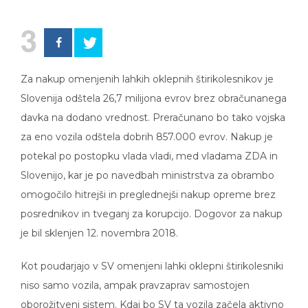
3
Za nakup omenjenih lahkih oklepnih štirikolesnikov je
Slovenija odštela 26,7 milijona evrov brez obračunanega
davka na dodano vrednost. Preračunano bo tako vojska
za eno vozila odštela dobrih 857.000 evrov. Nakup je
potekal po postopku vlada vladi, med vladama ZDA in
Slovenijo, kar je po navedbah ministrstva za obrambo
omogočilo hitrejši in preglednejši nakup opreme brez
posrednikov in tveganj za korupcijo. Dogovor za nakup
je bil sklenjen 12. novembra 2018.
Kot poudarjajo v SV omenjeni lahki oklepni štirikolesniki
niso samo vozila, ampak pravzaprav samostojen
oborožitveni sistem. Kdaj bo SV ta vozila začela aktivno