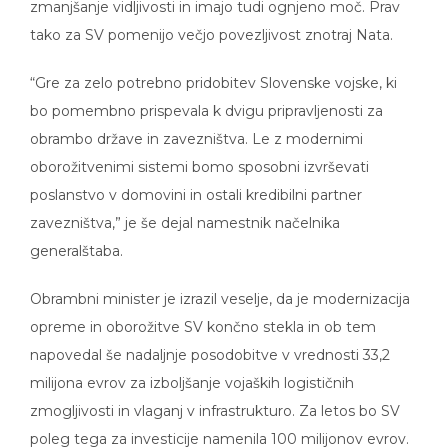
tako za SV pomenijo večjo povezljivost znotraj Nata.
“Gre za zelo potrebno pridobitev Slovenske vojske, ki
bo pomembno prispevala k dvigu pripravljenosti za
obrambo države in zavezništva. Le z modernimi
oborožitvenimi sistemi bomo sposobni izvrševati
poslanstvo v domovini in ostali kredibilni partner
zavezništva,” je še dejal namestnik načelnika
generalštaba.
Obrambni minister je izrazil veselje, da je modernizacija
opreme in oborožitve SV končno stekla in ob tem
napovedal še nadaljnje posodobitve v vrednosti 33,2
milijona evrov za izboljšanje vojaških logističnih
zmogljivosti in vlaganj v infrastrukturo. Za letos bo SV
poleg tega za investicije namenila 100 milijonov evrov.