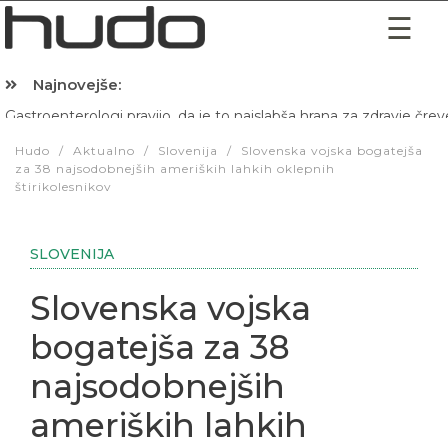
Najnovejše:
Hibernacijska dieta: Zakaj je pred spanjem dobro pojesti žlico 
Hudo
/
Aktualno
/
Slovenija
/
Slovenska vojska bogatejša
za 38 najsodobnejših ameriških lahkih oklepnih
štirikolesnikov
SLOVENIJA
Slovenska vojska
bogatejša za 38
najsodobnejših
ameriških lahkih