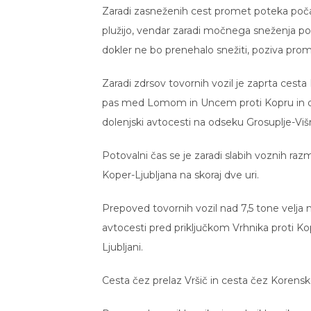
Zaradi zasneženih cest promet poteka počasn
plužijo, vendar zaradi močnega sneženja pov
dokler ne bo prenehalo snežiti, poziva prom
Zaradi zdrsov tovornih vozil je zaprta cesta
pas med Lomom in Uncem proti Kopru in ovir
dolenjski avtocesti na odseku Grosuplje-Viš
Potovalni čas se je zaradi slabih voznih razmer
Koper-Ljubljana na skoraj dve uri.
Prepoved tovornih vozil nad 7,5 tone velja n
avtocesti pred priključkom Vrhnika proti Ko
Ljubljani.
Cesta čez prelaz Vršič in cesta čez Korensko