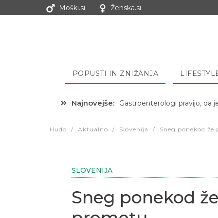
Moški.si
Ženska.si
POPUSTI IN ZNIŽANJA
LIFESTYL
Najnovejše:
Hibernacijska dieta: Zakaj je
Hudo
/
Aktualno
/
Slovenija
/
Sneg ponekod že 
SLOVENIJA
Sneg ponekod že
prometu