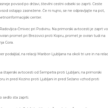
eje povsod po državi, številni cestni odseki so zaprti. Ceste
sod ostajajo zasnežene. Če ni nujno, se ne odpravljajte na pot,
etnoinformacijski center.
 Radovljica-Črnivec pri Podvinu. Na primorski avtocesti je zaprt vo
an promet pri Brezovici proti Kopru, promet je oviran tudi na
nja Gora.
 podaljšal, na relaciji Maribor-Ljubljana na okoli tri ure in na relaci
a štajerski avtocesti od Šempetra proti Ljubljani, na primorski
pru in pred Kozino proti Ljubljani in pred Sežano vzhod proti
 sedlo sta zaprti.