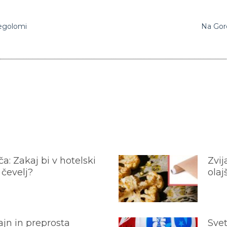
negolomi
Na Gor
a: Zakaj bi v hotelski
Zvij
 čevelj?
olaj
jn in preprosta
Svet