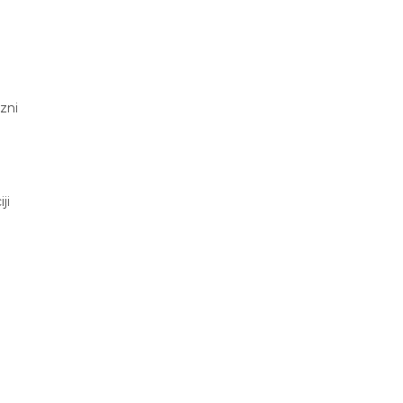
zni
ji