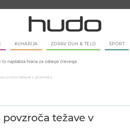
E
KUHARIJA
ZDRAV DUH & TELO
ŠPORT
 pred spanjem dobro pojesti žlico medu?
povzroča težave v prometu
 povzroča težave v