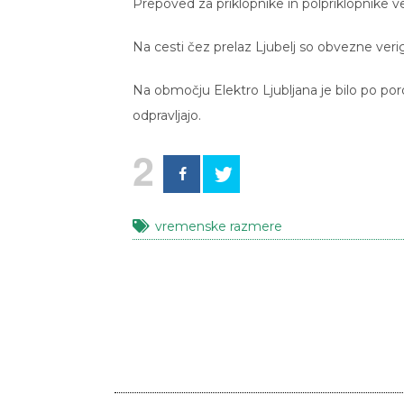
Prepoved za priklopnike in polpriklopnike v
Na cesti čez prelaz Ljubelj so obvezne veri
Na območju Elektro Ljubljana je bilo po por
odpravljajo.
2
vremenske razmere