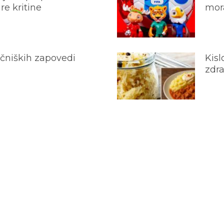
e kritine
mora
ečniških zapovedi
Kisl
zdra