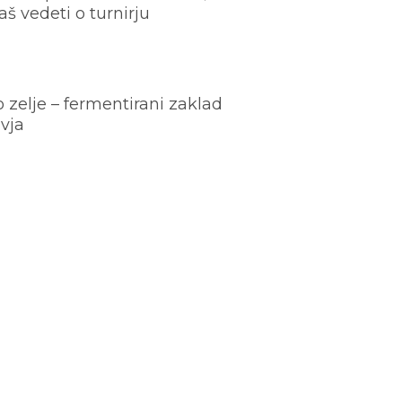
š vedeti o turnirju
o zelje – fermentirani zaklad
vja