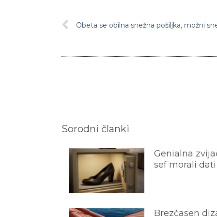
Obeta se obilna snežna pošiljka, možni s
Sorodni članki
Genialna zvijač
sef morali dati
Brezčasen diza