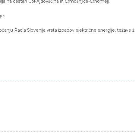
elja na cestah Col-Ajdovščina in Črmošnjice-Črnomelj.
ge.
očanju Radia Slovenija vrsta izpadov električne energije, težave 