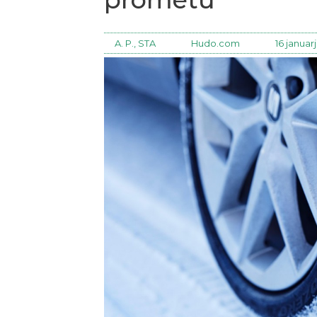
A. P., STA
Hudo.com
16 januar