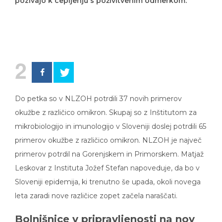
pozivajo k cepljenju s poživitvenim odmerkom.
2
Do petka so v NLZOH potrdili 37 novih primerov
okužbe z različico omikron. Skupaj so z Inštitutom za
mikrobiologijo in imunologijo v Sloveniji doslej potrdili 65
primerov okužbe z različico omikron. NLZOH je največ
primerov potrdil na Gorenjskem in Primorskem. Matjaž
Leskovar z Instituta Jožef Stefan napoveduje, da bo v
Sloveniji epidemija, ki trenutno še upada, okoli novega
leta zaradi nove različice zopet začela naraščati.
Bolnišnice v pripravljenosti na nov