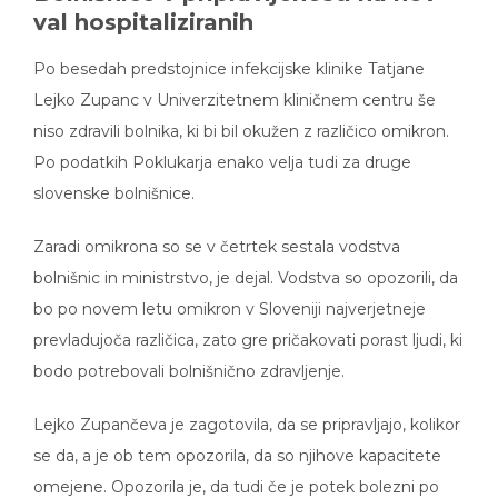
val hospitaliziranih
Po besedah predstojnice infekcijske klinike Tatjane
Lejko Zupanc v Univerzitetnem kliničnem centru še
niso zdravili bolnika, ki bi bil okužen z različico omikron.
Po podatkih Poklukarja enako velja tudi za druge
slovenske bolnišnice.
Zaradi omikrona so se v četrtek sestala vodstva
bolnišnic in ministrstvo, je dejal. Vodstva so opozorili, da
bo po novem letu omikron v Sloveniji najverjetneje
prevladujoča različica, zato gre pričakovati porast ljudi, ki
bodo potrebovali bolnišnično zdravljenje.
Lejko Zupančeva je zagotovila, da se pripravljajo, kolikor
se da, a je ob tem opozorila, da so njihove kapacitete
omejene. Opozorila je, da tudi če je potek bolezni po