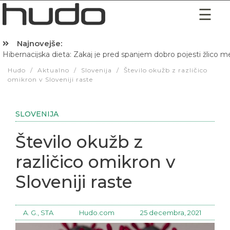
Najnovejše:
Hibernacijska dieta: Zakaj je pred spanjem dobro pojesti žlico 
Hudo
/
Aktualno
/
Slovenija
/
Število okužb z različico
omikron v Sloveniji raste
SLOVENIJA
Število okužb z
različico omikron v
Sloveniji raste
A. G., STA
Hudo.com
25 decembra, 2021