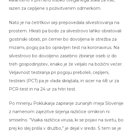
karanteno v primeru visoko tveganega stika za vse,
razen za cepljene s poživitvenim odmerkom.
Nato je na četrtkovi seji prepovedala silvestrovanja na
prostem. Hkrati pa bodo za silvestrovo lahko obratovali
gostinski obrati, pri čemer bo dovoljena le strežba za
mizami, pogoj pa bo opravljen test na koronavirus. Na
silvestrovo bo dovoljeno zasebno zbiranje oseb iz do
treh gospodinjstev, enako je že veljalo na božični večer.
Veljavnost testiranja pri pogoju preboleli, cepljeni,
testirani (PCT) pa je vlada skrajšala, in sicer na 48 ur za
PCR-test in na 24 ur za hitri test.
Po mnenju Poklukarja zapiranje zunanjih meja Slovenije
z namenom zajezitve širjenja različice omikron ni
smiselno. “Vsaka različica virusa, ki se pojavi na svetu, bo
prej ko slej prišla v družbo,” je dejal v sredo. S tem se je