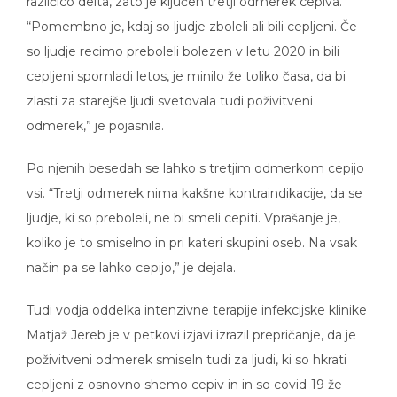
različico delta, zato je ključen tretji odmerek cepiva.
“Pomembno je, kdaj so ljudje zboleli ali bili cepljeni. Če
so ljudje recimo preboleli bolezen v letu 2020 in bili
cepljeni spomladi letos, je minilo že toliko časa, da bi
zlasti za starejše ljudi svetovala tudi poživitveni
odmerek,” je pojasnila.
Po njenih besedah se lahko s tretjim odmerkom cepijo
vsi. “Tretji odmerek nima kakšne kontraindikacije, da se
ljudje, ki so preboleli, ne bi smeli cepiti. Vprašanje je,
koliko je to smiselno in pri kateri skupini oseb. Na vsak
način pa se lahko cepijo,” je dejala.
Tudi vodja oddelka intenzivne terapije infekcijske klinike
Matjaž Jereb je v petkovi izjavi izrazil prepričanje, da je
poživitveni odmerek smiseln tudi za ljudi, ki so hkrati
cepljeni z osnovno shemo cepiv in in so covid-19 že