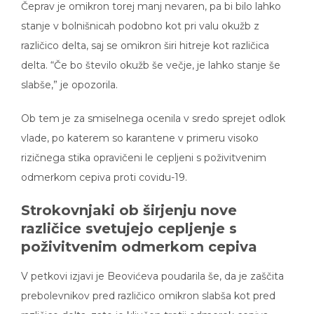
Čeprav je omikron torej manj nevaren, pa bi bilo lahko
stanje v bolnišnicah podobno kot pri valu okužb z
različico delta, saj se omikron širi hitreje kot različica
delta. “Če bo število okužb še večje, je lahko stanje še
slabše,” je opozorila.
Ob tem je za smiselnega ocenila v sredo sprejet odlok
vlade, po katerem so karantene v primeru visoko
rizičnega stika opravičeni le cepljeni s poživitvenim
odmerkom cepiva proti covidu-19.
Strokovnjaki ob širjenju nove
različice svetujejo cepljenje s
poživitvenim odmerkom cepiva
V petkovi izjavi je Beovićeva poudarila še, da je zaščita
prebolevnikov pred različico omikron slabša kot pred