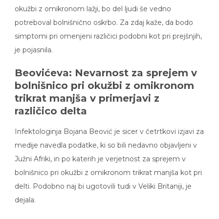
okužbi z omikronom lažji, bo del ljudi še vedno
potreboval bolnišnično oskrbo. Za zdaj kaže, da bodo
simptomi pri omenjeni različici podobni kot pri prejšnjih,
je pojasnila.
Beovićeva: Nevarnost za sprejem v
bolnišnico pri okužbi z omikronom
trikrat manjša v primerjavi z
različico delta
Infektologinja Bojana Beović je sicer v četrtkovi izjavi za
medije navedla podatke, ki so bili nedavno objavljeni v
Južni Afriki, in po katerih je verjetnost za sprejem v
bolnišnico pri okužbi z omikronom trikrat manjša kot pri
delti. Podobno naj bi ugotovili tudi v Veliki Britaniji, je
dejala.