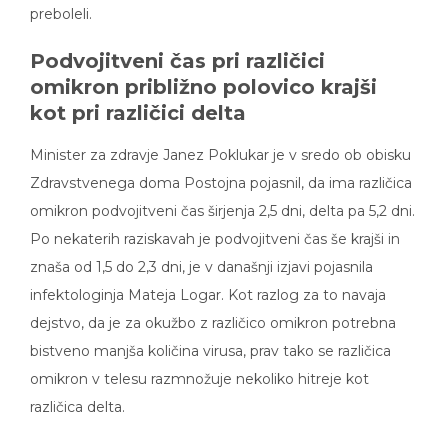
preboleli.
Podvojitveni čas pri različici
omikron približno polovico krajši
kot pri različici delta
Minister za zdravje Janez Poklukar je v sredo ob obisku
Zdravstvenega doma Postojna pojasnil, da ima različica
omikron podvojitveni čas širjenja 2,5 dni, delta pa 5,2 dni.
Po nekaterih raziskavah je podvojitveni čas še krajši in
znaša od 1,5 do 2,3 dni, je v današnji izjavi pojasnila
infektologinja Mateja Logar. Kot razlog za to navaja
dejstvo, da je za okužbo z različico omikron potrebna
bistveno manjša količina virusa, prav tako se različica
omikron v telesu razmnožuje nekoliko hitreje kot
različica delta.