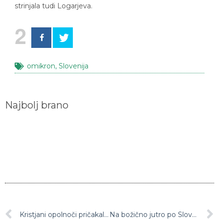
strinjala tudi Logarjeva.
2
omikron
,
Slovenija
Najbolj brano
Kristjani opolnoči pričakali božič, škofje v pridigah poudarili notranji pomen praznika
Na božično jutro po Sloveniji velike temperaturne razlike