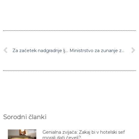
Za začetek nadgradnje ljubljanske železniške postaje zrušitev in zamenjava nadvoza nad Dunajsko cesto
Ministrstvo za zunanje zadeve slovenske državljane poziva, naj zapustijo Ukrajino
Sorodni članki
Genialna zvijača: Zakaj bi v hotelski sef
morali dati čevelj?