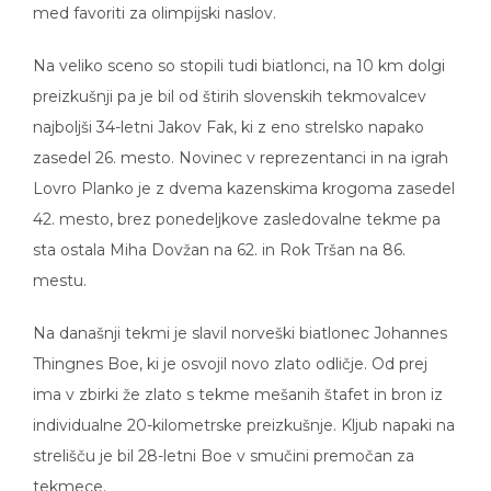
med favoriti za olimpijski naslov.
Na veliko sceno so stopili tudi biatlonci, na 10 km dolgi
preizkušnji pa je bil od štirih slovenskih tekmovalcev
najboljši 34-letni Jakov Fak, ki z eno strelsko napako
zasedel 26. mesto. Novinec v reprezentanci in na igrah
Lovro Planko je z dvema kazenskima krogoma zasedel
42. mesto, brez ponedeljkove zasledovalne tekme pa
sta ostala Miha Dovžan na 62. in Rok Tršan na 86.
mestu.
Na današnji tekmi je slavil norveški biatlonec Johannes
Thingnes Boe, ki je osvojil novo zlato odličje. Od prej
ima v zbirki že zlato s tekme mešanih štafet in bron iz
individualne 20-kilometrske preizkušnje. Kljub napaki na
strelišču je bil 28-letni Boe v smučini premočan za
tekmece.