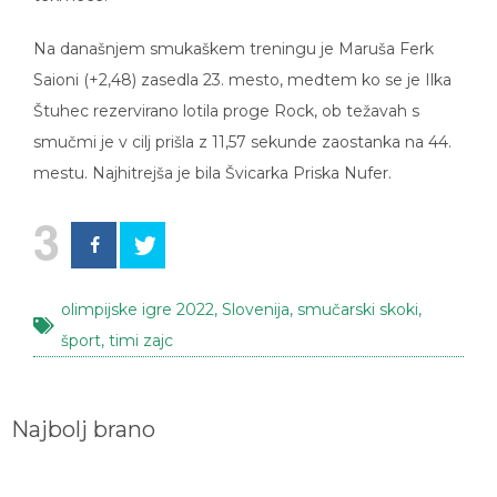
Na današnjem smukaškem treningu je Maruša Ferk
Saioni (+2,48) zasedla 23. mesto, medtem ko se je Ilka
Štuhec rezervirano lotila proge Rock, ob težavah s
smučmi je v cilj prišla z 11,57 sekunde zaostanka na 44.
mestu. Najhitrejša je bila Švicarka Priska Nufer.
3
olimpijske igre 2022
,
Slovenija
,
smučarski skoki
,
šport
,
timi zajc
Najbolj brano