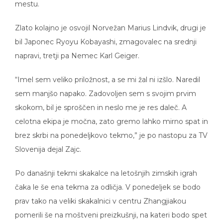
mestu.
Zlato kolajno je osvojil Norvežan Marius Lindvik, drugi je
bil Japonec Ryoyu Kobayashi, zmagovalec na srednji
napravi, tretji pa Nemec Karl Geiger.
“Imel sem veliko priložnost, a se mi žal ni izšlo. Naredil
sem manjšo napako. Zadovoljen sem s svojim prvim
skokom, bil je sproščen in neslo me je res daleč. A
celotna ekipa je močna, zato gremo lahko mirno spat in
brez skrbi na ponedeljkovo tekmo,” je po nastopu za TV
Slovenija dejal Zajc.
Po današnji tekmi skakalce na letošnjih zimskih igrah
čaka le še ena tekma za odličja. V ponedeljek se bodo
prav tako na veliki skakalnici v centru Zhangjiakou
pomerili še na moštveni preizkušnji, na kateri bodo spet