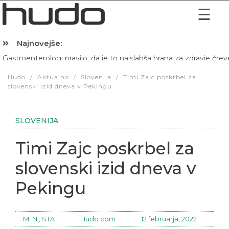
Najnovejše:
Gastroenterologi pravijo, da je to najslabša hrana za zdravje črev
Hibernacijska dieta: Zakaj je pred spanjem dobro pojesti žlico 
Hudo
/
Aktualno
/
Slovenija
/
Timi Zajc poskrbel za
slovenski izid dneva v Pekingu
SLOVENIJA
Timi Zajc poskrbel za
slovenski izid dneva v
Pekingu
M. N., STA
Hudo.com
12 februarja, 2022